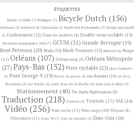
ÉTIQUETTES
Bicycle Dutch
(156)
Bande cyclable
(7)
Belgique
(7)
boulevard Rocheplatte
(7)
Bordeaux
(5)
boulevard de Châteaudun
(5)
Budget participatif
Confinement
(12)
Double-sens cyclable
(13)
Dans les archives
(8)
(5)
GCUM
(31)
Grande-Bretagne
(19)
Elections municipales 2020
(7)
Kent Peterson
(20)
Mark Treasure
(15)
Neige
Mails
(10)
Matériel
(6)
Orléans
(107)
Orléans Métropole
(11)
Orléans.mag
(8)
Pays-Bas
(152)
(27)
Piste cyclable
(23)
place Gambetta
Pont George-V
(19)
rue Bannier
(10)
Revue de presse
(6)
(5)
rue de la
rue Royale
(6)
Saint-Jean-de-la-Ruelle
(6)
Bretonnerie
(5)
Saint-Jean-le-Blanc
(5)
Stationnement
(40)
The Ranty Highwayman
(8)
Traduction
(218)
Trottoir
(17)
VAE
(14)
Tramway
(5)
Vidéo
(256)
Voie verte
(11)
Vélo cargo
(10)
Vélorue
(8)
États-Unis
(16)
Vélorution
(11)
Zone 30
(7)
Zone de rencontre
(5)