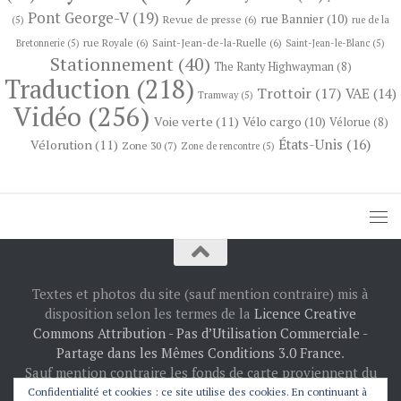
Pont George-V
(19)
rue Bannier
(10)
Revue de presse
(6)
(5)
rue de la
rue Royale
(6)
Saint-Jean-de-la-Ruelle
(6)
Bretonnerie
(5)
Saint-Jean-le-Blanc
(5)
Stationnement
(40)
The Ranty Highwayman
(8)
Traduction
(218)
Trottoir
(17)
VAE
(14)
Tramway
(5)
Vidéo
(256)
Voie verte
(11)
Vélo cargo
(10)
Vélorue
(8)
États-Unis
(16)
Vélorution
(11)
Zone 30
(7)
Zone de rencontre
(5)
Textes et photos du site (sauf mention contraire) mis à
disposition selon les termes de la
Licence Creative
Commons Attribution - Pas d’Utilisation Commerciale -
Partage dans les Mêmes Conditions 3.0 France
.
Sauf mention contraire les fonds de carte proviennent du
projet
OpenStreetMap
: © les contributeurs
Confidentialité et cookies : ce site utilise des cookies. En continuant à