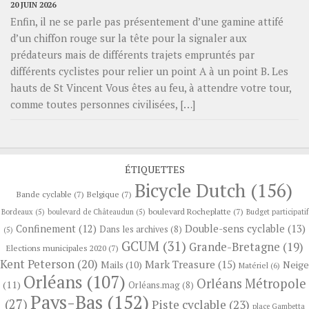
20 JUIN 2026
Enfin, il ne se parle pas présentement d’une gamine attifé
d’un chiffon rouge sur la tête pour la signaler aux
prédateurs mais de différents trajets empruntés par
différents cyclistes pour relier un point A à un point B. Les
hauts de St Vincent Vous êtes au feu, à attendre votre tour,
comme toutes personnes civilisées, […]
ÉTIQUETTES
Bicycle Dutch
(156)
Bande cyclable
(7)
Belgique
(7)
boulevard Rocheplatte
(7)
Bordeaux
(5)
boulevard de Châteaudun
(5)
Budget participatif
Confinement
(12)
Double-sens cyclable
(13)
Dans les archives
(8)
(5)
GCUM
(31)
Grande-Bretagne
(19)
Elections municipales 2020
(7)
Kent Peterson
(20)
Mark Treasure
(15)
Neige
Mails
(10)
Matériel
(6)
Orléans
(107)
Orléans Métropole
(11)
Orléans.mag
(8)
Pays-Bas
(152)
(27)
Piste cyclable
(23)
place Gambetta