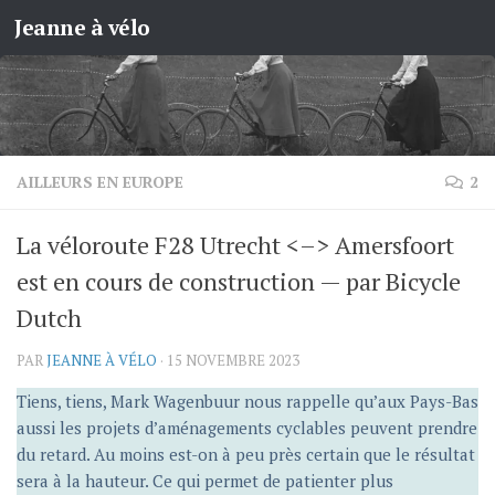
Jeanne à vélo
Skip to content
AILLEURS EN EUROPE
2
La véloroute F28 Utrecht <–> Amersfoort
est en cours de construction — par Bicycle
Dutch
PAR
JEANNE À VÉLO
·
15 NOVEMBRE 2023
Tiens, tiens, Mark Wagenbuur nous rappelle qu’aux Pays-Bas
aussi les projets d’aménagements cyclables peuvent prendre
du retard. Au moins est-on à peu près certain que le résultat
sera à la hauteur. Ce qui permet de patienter plus