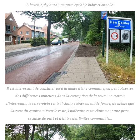
À l’avenir, il y aura une piste cyclable bidirectionnelle.
Il est intéressant de constater qu’à la limite d’une commune, on peut observer
des différences mineures dans la conception de la route. Le trottoir
s’interrompt, le terre-plein central change légèrement de forme, de même que
la zone du caniveau. Pour le reste, l’itinéraire reste clairement une piste
cyclable de part et d’autre des limites communales.