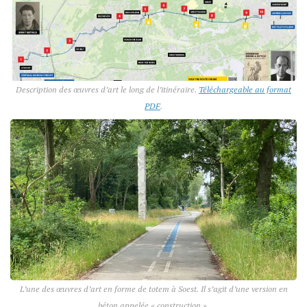
Description des œuvres d’art le long de l’itinéraire.
Téléchargeable au format
PDF
.
L’une des œuvres d’art en forme de totem à Soest. Il s’agit d’une version en
béton appelée « construction ».