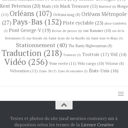
Kent Peterson
(20)
Mark Treasure
(15)
Neige
Mails
(10)
Matériel
(6)
Orléans
(107)
Orléans Métropole
(11)
Orléans.mag
(8)
Pays-Bas
(152)
(27)
Piste cyclable
(23)
place Gambetta
Pont George-V
(19)
rue Bannier
(10)
Revue de presse
(6)
(5)
rue de la
rue Royale
(6)
Saint-Jean-de-la-Ruelle
(6)
Bretonnerie
(5)
Saint-Jean-le-Blanc
(5)
Stationnement
(40)
The Ranty Highwayman
(8)
Traduction
(218)
Trottoir
(17)
VAE
(14)
Tramway
(5)
Vidéo
(256)
Voie verte
(11)
Vélo cargo
(10)
Vélorue
(8)
États-Unis
(16)
Vélorution
(11)
Zone 30
(7)
Zone de rencontre
(5)
Textes et photos du site (sauf mention contraire) mis à
disposition selon les termes de la
Licence Creative