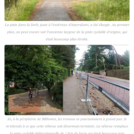
La piste dans la forêt, juste à l’extérieur d’Amersfoort, a été élargie. Au premier
plan, on peut encore voir l’ancienne largeur de la piste cyclable d’origine, qui
était beaucoup plus étroite.
Ici, à la périphérie de Bilthoven, les travaux se poursuivaient à grand pas. Je
m’attends à ce que cette vélorue soit désormais terminée. La vélorue remplace
la piste cyclable bidirectionnelle de 1,9 m de large qui était beaucoup trop