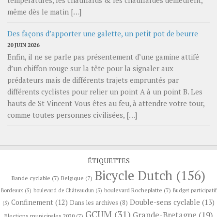
même dès le matin […]
Des façons d’apporter une galette, un petit pot de beurre
20 JUIN 2026
Enfin, il ne se parle pas présentement d’une gamine attifé
d’un chiffon rouge sur la tête pour la signaler aux
prédateurs mais de différents trajets empruntés par
différents cyclistes pour relier un point A à un point B. Les
hauts de St Vincent Vous êtes au feu, à attendre votre tour,
comme toutes personnes civilisées, […]
ÉTIQUETTES
Bicycle Dutch
(156)
Bande cyclable
(7)
Belgique
(7)
boulevard Rocheplatte
(7)
Bordeaux
(5)
boulevard de Châteaudun
(5)
Budget participatif
Confinement
(12)
Double-sens cyclable
(13)
Dans les archives
(8)
(5)
GCUM
(31)
Grande-Bretagne
(19)
Elections municipales 2020
(7)