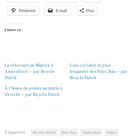
Pinterest
E-mail
Plus
J’aime ça :
La véloroute de Nijkerk à
L’axe cyclable le plus
Amersfoort — par Bicycle
fréquenté des Pays-Bas — par
Dutch
Bicycle Dutch
À l’heure de pointe un matin à
Utrecht — par Bicycle Dutch
Étiquettes :
Bicycle Dutch
Pays-Bas
Traduction
Vidéo