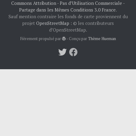
Commons Attribution - Pas d’Utilisation Commerciale -
Partage dans les Mêmes Conditions 3.0 France
.
Sauf mention contraire les fonds de carte proviennent du
projet
OpenStreetMap
: © les contributeurs
d’OpenStreetMap.
Fièrement propulsé par
- Conçu par
Thème Hueman