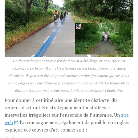
Ce chemin longeant la voie ferrée à Soest a été élargi et sa surface est
désormais en béton. Il y a plus d’espace qu’il n’en faut pour une classe
d’écoliers. Ils peuvent être dépassés beaucoup plus facilement que les deux
dames âgées dans la situation précédente (image de 2017). La bande bleue
était un test pour voir si elle pouvait mieux matérialiser l’itinéraire.
Pour donner à cet itinéraire une identité distincte, dix
œuvres d’art ont été stratégiquement installées à
intervalles irréguliers sur l’ensemble de l’itinéraire. Un
site
web
d’accompagnement, également disponible en anglais,
explique ces œuvres d’art comme suit :