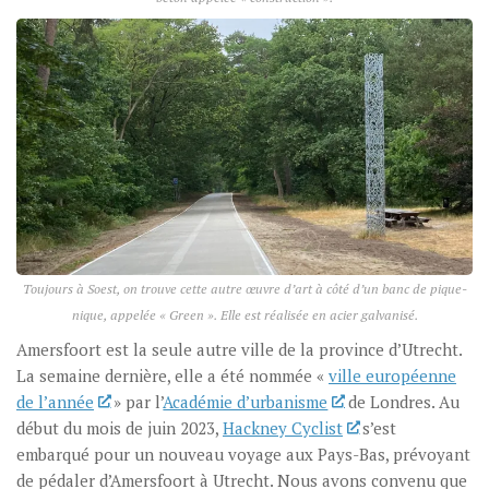
Toujours à Soest, on trouve cette autre œuvre d’art à côté d’un banc de pique-
nique, appelée « Green ». Elle est réalisée en acier galvanisé.
Amersfoort est la seule autre ville de la province d’Utrecht.
La semaine dernière, elle a été nommée «
ville européenne
de l’année
» par l’
Académie d’urbanisme
de Londres. Au
début du mois de juin 2023,
Hackney Cyclist
s’est
embarqué pour un nouveau voyage aux Pays-Bas, prévoyant
de pédaler d’Amersfoort à Utrecht. Nous avons convenu que