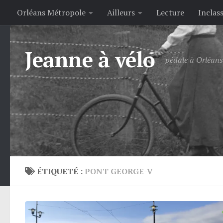
Orléans Métropole
Ailleurs
Lecture
Inclas
Skip to content
Jeanne à vélo
pédale à Orléans 
ÉTIQUETÉ :
PONT GEORGE-V