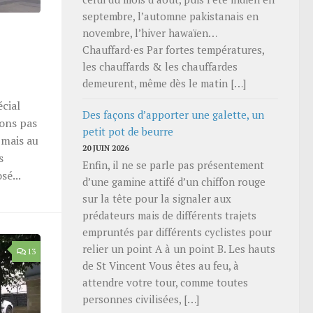
septembre, l’automne pakistanais en
novembre, l’hiver hawaïen…
Chauffard⋅es Par fortes températures,
les chauffards & les chauffardes
demeurent, même dès le matin […]
écial
Des façons d’apporter une galette, un
ions pas
petit pot de beurre
 mais au
20 JUIN 2026
s
Enfin, il ne se parle pas présentement
sé...
d’une gamine attifé d’un chiffon rouge
sur la tête pour la signaler aux
prédateurs mais de différents trajets
empruntés par différents cyclistes pour
relier un point A à un point B. Les hauts
13
de St Vincent Vous êtes au feu, à
attendre votre tour, comme toutes
personnes civilisées, […]