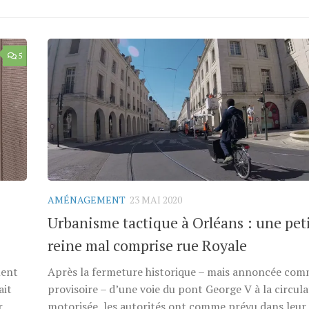
5
AMÉNAGEMENT
23 MAI 2020
Urbanisme tactique à Orléans : une pet
reine mal comprise rue Royale
ment
Après la fermeture historique – mais annoncée co
ait
provisoire – d’une voie du pont George V à la circul
r
motorisée, les autorités ont comme prévu dans leur