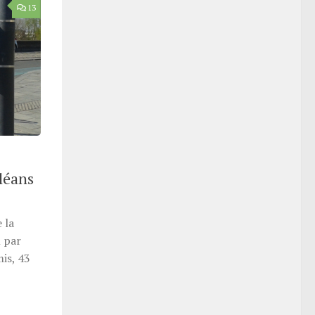
13
rléans
 la
 par
mis, 43