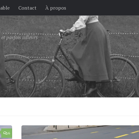
sable
Contact
À propos
et parfois ailleurs
6