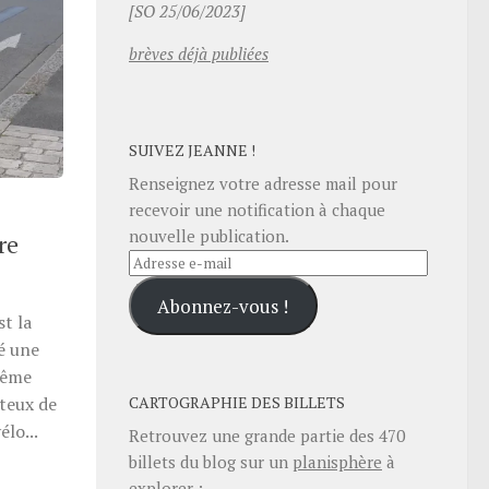
[SO 25/06/2023]
brèves déjà publiées
SUIVEZ JEANNE !
Renseignez votre adresse mail pour
recevoir une notification à chaque
nouvelle publication.
re
Adresse
e-
Abonnez-vous !
mail
st la
té une
même
CARTOGRAPHIE DES BILLETS
ûteux de
lo...
Retrouvez une grande partie des
470
billets du blog sur un
planisphère
à
explorer :