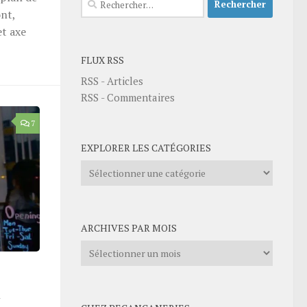
nt,
et axe
FLUX RSS
RSS - Articles
RSS - Commentaires
7
EXPLORER LES CATÉGORIES
Explorer
les
catégories
ARCHIVES PAR MOIS
Archives
par
mois
d