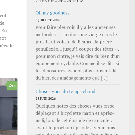
CHEZ BECANCANERIES
Oh my goodness
peut
5 JUILLET 2026
de
Pour faire pleuvoir, il y a les anciennes
. En
méthodes — sacrifier une vierge dans le
mot
plus haut volcan de Beauce, la prière
péciale
genufléxée… jusqu’à couper des têtes —,
pour mon cintre, je vais dire du bien d’un
équipement cyclable. Comme il se dit : si
les dinosaures avaient plus souvent dit
du bien des aménagements que […]
4
Choses vues du temps chaud
28 JUIN 2026
Quelques notes des choses vues en se
déplaçant à bicyclette matin et après-
midi, lors de cet épisode de canicule…
avant le prochain épisode à venir, puis
celui du mois d’août, puis l’été indien en