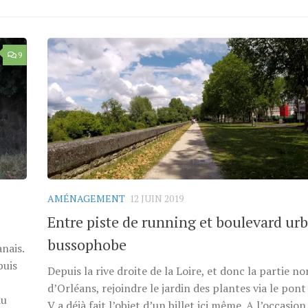
9
AMÉNAGEMENT
12 JUIN 2019
Entre piste de running et boulevard ur
bussophobe
nais.
puis
Depuis la rive droite de la Loire, et donc la partie no
d’Orléans, rejoindre le jardin des plantes via le pon
du
V a déjà fait l’objet d’un billet ici même. A l’occasion