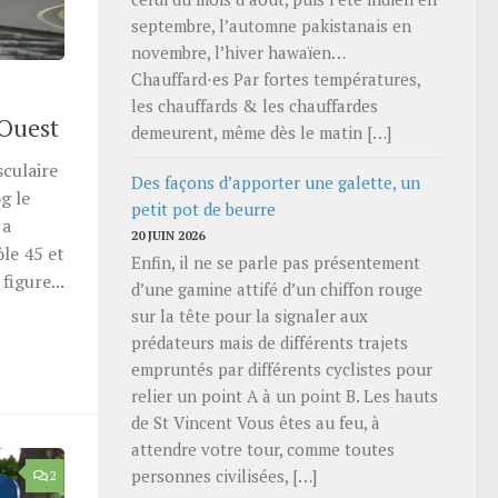
septembre, l’automne pakistanais en
novembre, l’hiver hawaïen…
Chauffard⋅es Par fortes températures,
les chauffards & les chauffardes
-Ouest
demeurent, même dès le matin […]
culaire
Des façons d’apporter une galette, un
g le
petit pot de beurre
 a
20 JUIN 2026
le 45 et
Enfin, il ne se parle pas présentement
figure...
d’une gamine attifé d’un chiffon rouge
sur la tête pour la signaler aux
prédateurs mais de différents trajets
empruntés par différents cyclistes pour
relier un point A à un point B. Les hauts
de St Vincent Vous êtes au feu, à
attendre votre tour, comme toutes
personnes civilisées, […]
2