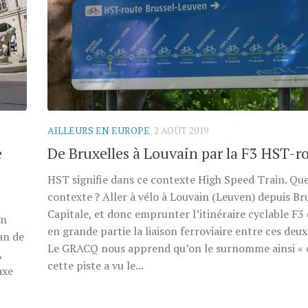
AILLEURS EN EUROPE
2 AOÛT 2019
e
De Bruxelles à Louvain par la F3 HST-r
HST signifie dans ce contexte High Speed Train. Que
contexte ? Aller à vélo à Louvain (Leuven) depuis Br
Capitale, et donc emprunter l’itinéraire cyclable F3 
on
en grande partie la liaison ferroviaire entre ces deux 
an de
Le GRACQ nous apprend qu’on le surnomme ainsi « 
,
cette piste a vu le...
axe