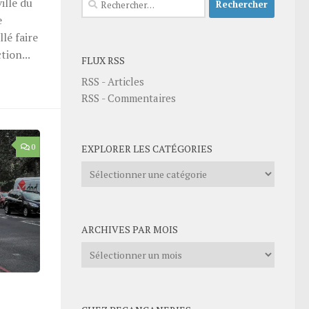
ille du
e
lé faire
tion...
FLUX RSS
RSS - Articles
RSS - Commentaires
0
EXPLORER LES CATÉGORIES
Explorer
les
catégories
ARCHIVES PAR MOIS
Archives
par
mois