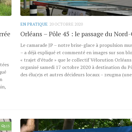
EN PRATIQUE
20 OCTOBRE 2020
rrée
Orléans – Pôle 45 : le passage du Nord
Le camarade JP – notre brise-glace à propulsion mus
– a déjà expliqué et commenté en images sur son blo
« trajet d’étude » que le collectif Vélorution Orléans
ctées
organisé samedi 17 octobre 2020 à destination du Pô
qué
des élu(e)s et autres décideurs locaux – zeugma (une 
un
in,
13