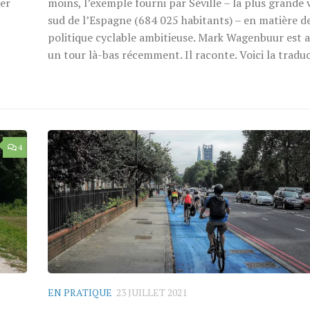
ier
moins, l’exemple fourni par Séville – la plus grande v
sud de l’Espagne (684 025 habitants) – en matière d
politique cyclable ambitieuse. Mark Wagenbuur est al
un tour là-bas récemment. Il raconte. Voici la traduc
4
EN PRATIQUE
23 JUILLET 2021