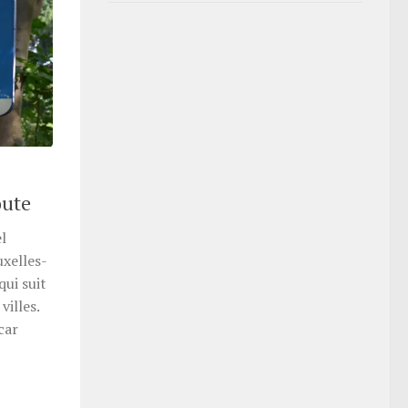
oute
l
uxelles-
qui suit
villes.
car