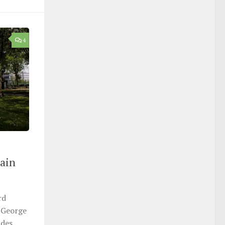
4
bain
rd
t George
 des