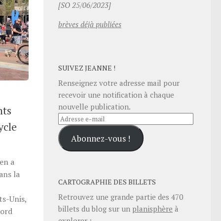
[SO 25/06/2023]
brèves déjà publiées
SUIVEZ JEANNE !
Renseignez votre adresse mail pour
recevoir une notification à chaque
nouvelle publication.
nts
Adresse
ycle
e-
Abonnez-vous !
mail
en a
ans la
CARTOGRAPHIE DES BILLETS
Retrouvez une grande partie des
470
ts-Unis,
billets du blog sur un
planisphère
à
nord
explorer :