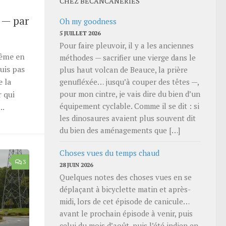
CHEZ BECANCANERIES
n — par
Oh my goodness
5 JUILLET 2026
Pour faire pleuvoir, il y a les anciennes
même en
méthodes — sacrifier une vierge dans le
uis pas
plus haut volcan de Beauce, la prière
e la
genufléxée… jusqu’à couper des têtes —,
pour mon cintre, je vais dire du bien d’un
 qui
équipement cyclable. Comme il se dit : si
..
les dinosaures avaient plus souvent dit
du bien des aménagements que […]
Choses vues du temps chaud
3
28 JUIN 2026
Quelques notes des choses vues en se
déplaçant à bicyclette matin et après-
midi, lors de cet épisode de canicule…
avant le prochain épisode à venir, puis
celui du mois d’août, puis l’été indien en