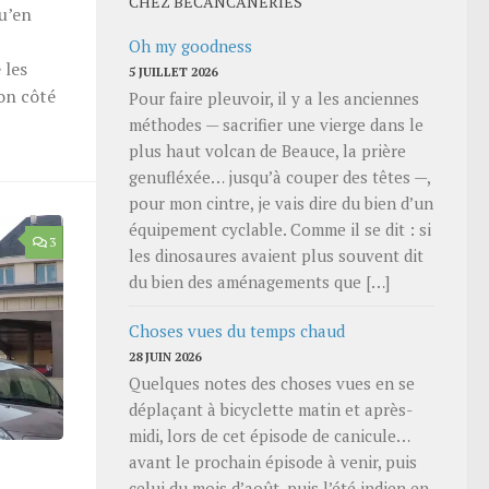
CHEZ BECANCANERIES
qu’en
Oh my goodness
 les
5 JUILLET 2026
on côté
Pour faire pleuvoir, il y a les anciennes
méthodes — sacrifier une vierge dans le
plus haut volcan de Beauce, la prière
genufléxée… jusqu’à couper des têtes —,
pour mon cintre, je vais dire du bien d’un
équipement cyclable. Comme il se dit : si
3
les dinosaures avaient plus souvent dit
du bien des aménagements que […]
Choses vues du temps chaud
28 JUIN 2026
Quelques notes des choses vues en se
déplaçant à bicyclette matin et après-
midi, lors de cet épisode de canicule…
avant le prochain épisode à venir, puis
celui du mois d’août, puis l’été indien en