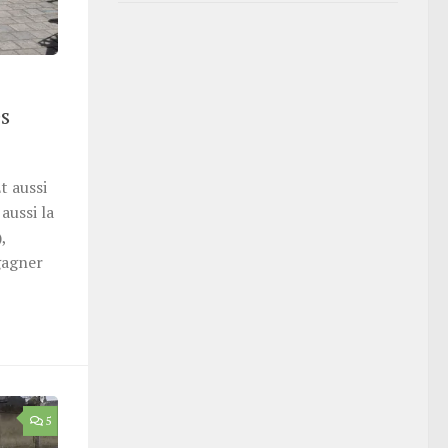
es
t aussi
aussi la
,
gagner
5