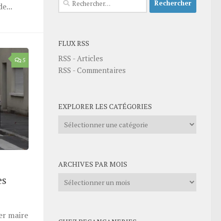
e...
FLUX RSS
RSS - Articles
5
RSS - Commentaires
EXPLORER LES CATÉGORIES
Explorer
les
catégories
ARCHIVES PAR MOIS
es
Archives
par
mois
er maire