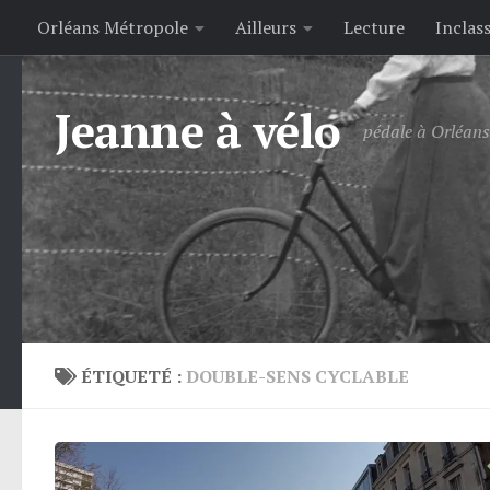
Orléans Métropole
Ailleurs
Lecture
Inclas
Skip to content
Jeanne à vélo
pédale à Orléans 
ÉTIQUETÉ :
DOUBLE-SENS CYCLABLE