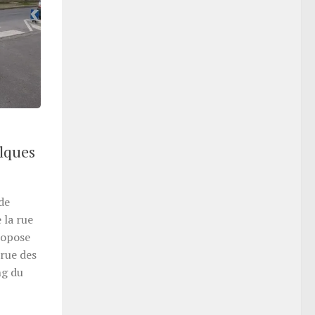
elques
 de
 la rue
ropose
rue des
ng du