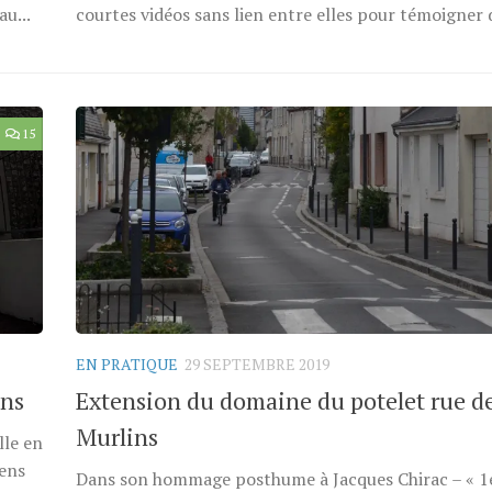
u...
courtes vidéos sans lien entre elles pour témoigner d
15
EN PRATIQUE
29 SEPTEMBRE 2019
ins
Extension du domaine du potelet rue d
Murlins
lle en
sens
Dans son hommage posthume à Jacques Chirac – « 1