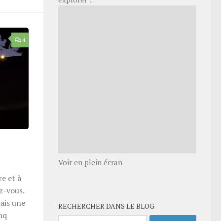
4
Voir en plein écran
re et à
z-vous.
ais une
RECHERCHER DANS LE BLOG
nq
Rechercher :