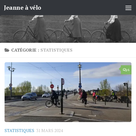
Jeanne à vélo
Skip to content
CATÉGORIE :
STATISTIQUES
6
STATISTIQUES
31 MARS 2024