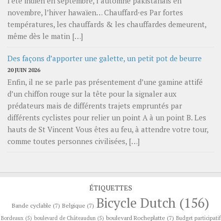
l’été indien en septembre, l’automne pakistanais en
novembre, l’hiver hawaïen… Chauffard⋅es Par fortes
températures, les chauffards & les chauffardes demeurent,
même dès le matin […]
Des façons d’apporter une galette, un petit pot de beurre
20 JUIN 2026
Enfin, il ne se parle pas présentement d’une gamine attifé
d’un chiffon rouge sur la tête pour la signaler aux
prédateurs mais de différents trajets empruntés par
différents cyclistes pour relier un point A à un point B. Les
hauts de St Vincent Vous êtes au feu, à attendre votre tour,
comme toutes personnes civilisées, […]
ÉTIQUETTES
Bicycle Dutch
(156)
Bande cyclable
(7)
Belgique
(7)
boulevard Rocheplatte
(7)
Bordeaux
(5)
boulevard de Châteaudun
(5)
Budget participatif