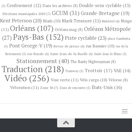
Confinement
(12)
Double-sens cyclable
(13)
Dans les archives
(8)
(5)
GCUM
(31)
Grande-Bretagne
(19)
Elections municipales 2020
(7)
Kent Peterson
(20)
Mark Treasure
(15)
Neige
Mails
(10)
Matériel
(6)
Orléans
(107)
Orléans Métropole
(11)
Orléans.mag
(8)
Pays-Bas
(152)
(27)
Piste cyclable
(23)
place Gambetta
Pont George-V
(19)
rue Bannier
(10)
Revue de presse
(6)
(5)
rue de la
rue Royale
(6)
Saint-Jean-de-la-Ruelle
(6)
Bretonnerie
(5)
Saint-Jean-le-Blanc
(5)
Stationnement
(40)
The Ranty Highwayman
(8)
Traduction
(218)
Trottoir
(17)
VAE
(14)
Tramway
(5)
Vidéo
(256)
Voie verte
(11)
Vélo cargo
(10)
Vélorue
(8)
États-Unis
(16)
Vélorution
(11)
Zone 30
(7)
Zone de rencontre
(5)