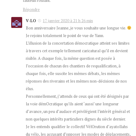
fauteuil roulant.
Répondre
V-LO
17 janvier 2020 à 21 h 26 min
Bon anniversaire Jeanne, je vous souhaite une longue vie.
Je rejoins totalement le point de vue de Yann.
L’illusion de la concertation démocratique atteint ses limites
à travers cet exemple tellement caricatural qu’il en devient
risible. A chaque fois, la même question est posée à
l’occasion de chacun des chantiers de requalification, à
chaque fois, elle suscite les mêmes débats, les mêmes
réponses des riverains et les mêmes non-décisions de nos
élus.
Personnellement, j’attends de ceux qui ont été désignés par
la voie démOcratique qu’ils aient ‘aussi’ une longueur
d’avance, un peu d’audace et privilégient l’intérêt général et
non quelques intérêts particuliers dignes du siècle dernier.
Je les entends qualifier le collectif VélOrution d’ayatollahs
du vélo, les accusant d’opposer les modes de déplacements,