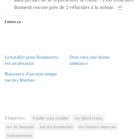
donnent encore près de 2 véhicules
à la minute
.
J’aime ça :
La bataille pour Beaumonts
Deux rues, une même
est un désastre
ambiance
Naissance d’un sens unique
rue des Murlins
Étiquettes :
Double-sens cyclable
rue Alfred Cornu
rue de Vauquois
rue des Beaumonts
rue Gustave Vapereau
Stationnement