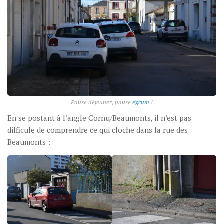
Pause déjeuner, pause
#gcum
!
En se postant à l’angle Cornu/Beaumonts, il n’est pas
difficule de comprendre ce qui cloche dans la rue des
Beaumonts :