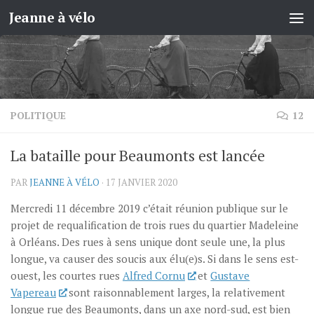
Jeanne à vélo
Skip to content
POLITIQUE
12
La bataille pour Beaumonts est lancée
PAR
JEANNE À VÉLO
·
17 JANVIER 2020
Mercredi 11 décembre 2019 c’était réunion publique sur le
projet de requalification de trois rues du quartier Madeleine
à Orléans. Des rues à sens unique dont seule une, la plus
longue, va causer des soucis aux élu(e)s. Si dans le sens est-
ouest, les courtes rues
Alfred Cornu
et
Gustave
Vapereau
sont raisonnablement larges, la relativement
longue rue des Beaumonts, dans un axe nord-sud, est bien