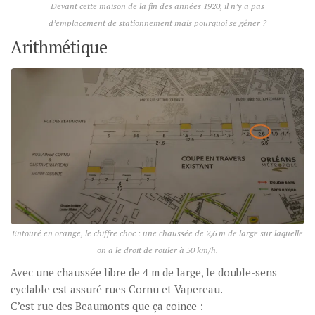
Devant cette maison de la fin des années 1920, il n’y a pas
d’emplacement de stationnement mais pourquoi se gêner ?
Arithmétique
Entouré en orange, le
chiffre choc
: une chaussée de 2,6 m de large sur laquelle
on a le droit de rouler à 50 km/h.
Avec une chaussée libre de 4 m de large, le double-sens
cyclable est assuré rues Cornu et Vapereau.
C’est rue des Beaumonts que ça coince :