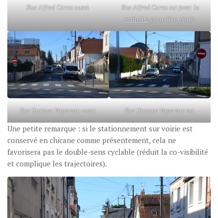
Rue Alfred Cornu ouest.
Rue Alfred Cornu est (avec la
patinoire
en arrière-plan).
Rue Gustave Vapereau ouest.
Rue Gustave Vapereau est.
Une petite remarque : si le stationnement sur voirie est
conservé en chicane comme présentement, cela ne
favorisera pas le double-sens cyclable (réduit la co-visibilité
et complique les trajectoires).