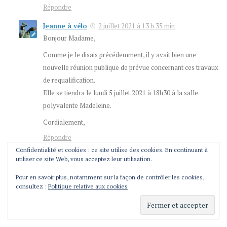
Répondre
Jeanne à vélo
2 juillet 2021 à 13 h 35 min
Bonjour Madame,
Comme je le disais précédemment, il y avait bien une
nouvelle réunion publique de prévue concernant ces travaux
de requalification.
Elle se tiendra le lundi 5 juillet 2021 à 18h30 à la salle
polyvalente Madeleine.
Cordialement,
Répondre
Confidentialité et cookies : ce site utilise des cookies. En continuant à
Mme Proust-Santarelli
13 mai 2021 à 18 h 37 min
utiliser ce site Web, vous acceptez leur utilisation.
bonjour Madame ou Monsieur,
Pour en savoir plus, notamment sur la façon de contrôler les cookies,
je vous remercie pour votre réponse rapide.
consultez :
Politique relative aux cookies
Je ne pense pas que la Mairie réorganisera de réunion
publique.