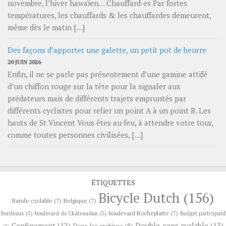
novembre, l’hiver hawaïen… Chauffard⋅es Par fortes
températures, les chauffards & les chauffardes demeurent,
même dès le matin […]
Des façons d’apporter une galette, un petit pot de beurre
20 JUIN 2026
Enfin, il ne se parle pas présentement d’une gamine attifé
d’un chiffon rouge sur la tête pour la signaler aux
prédateurs mais de différents trajets empruntés par
différents cyclistes pour relier un point A à un point B. Les
hauts de St Vincent Vous êtes au feu, à attendre votre tour,
comme toutes personnes civilisées, […]
ÉTIQUETTES
Bicycle Dutch
(156)
Bande cyclable
(7)
Belgique
(7)
boulevard Rocheplatte
(7)
Bordeaux
(5)
boulevard de Châteaudun
(5)
Budget participatif
Confinement
(12)
Double-sens cyclable
(13)