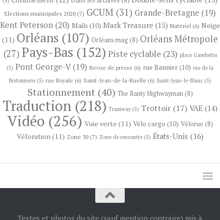
Dans les archives
(8)
(5)
GCUM
(31)
Grande-Bretagne
(19)
Elections municipales 2020
(7)
Kent Peterson
(20)
Mark Treasure
(15)
Neige
Mails
(10)
Matériel
(6)
Orléans
(107)
Orléans Métropole
(11)
Orléans.mag
(8)
Pays-Bas
(152)
(27)
Piste cyclable
(23)
place Gambetta
Pont George-V
(19)
rue Bannier
(10)
Revue de presse
(6)
(5)
rue de la
rue Royale
(6)
Saint-Jean-de-la-Ruelle
(6)
Bretonnerie
(5)
Saint-Jean-le-Blanc
(5)
Stationnement
(40)
The Ranty Highwayman
(8)
Traduction
(218)
Trottoir
(17)
VAE
(14)
Tramway
(5)
Vidéo
(256)
Voie verte
(11)
Vélo cargo
(10)
Vélorue
(8)
États-Unis
(16)
Vélorution
(11)
Zone 30
(7)
Zone de rencontre
(5)
Textes et photos du site (sauf mention contraire) mis à