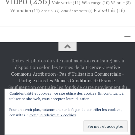
Vidéo
(256)
Voie verte
(11)
Vélo cargo
(10)
Vélorue
(8)
États-Unis
(16)
Vélorution
(11)
Zone 30
(7)
Zone de rencontre
(5)
Textes et photos du site (sauf mention contraire) mis à
disposition selon les termes de la
Licence Creative
Commons Attribution - Pas d’Utilisation Commerciale -
Partage dans les Mêmes Conditions 3.0 France
.
Sauf mention contraire les fonds de carte proviennent du
projet
OpenStreetMap
: © les contributeurs
Confidentialité et cookies : ce site utilise des cookies. En continuant à
utiliser ce site Web, vous acceptez leur utilisation.
d’OpenStreetMap.
Fièrement propulsé par
- Conçu par
Thème Hueman
Pour en savoir plus, notamment sur la façon de contrôler les cookies,
consultez :
Politique relative aux cookies