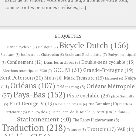
comme toutes personnes civilisées, […]
ÉTIQUETTES
Bicycle Dutch
(156)
Bande cyclable
(7)
Belgique
(7)
boulevard Rocheplatte
(7)
Bordeaux
(5)
boulevard de Châteaudun
(5)
Budget participatif
Confinement
(12)
Double-sens cyclable
(13)
Dans les archives
(8)
(5)
GCUM
(31)
Grande-Bretagne
(19)
Elections municipales 2020
(7)
Kent Peterson
(20)
Mark Treasure
(15)
Neige
Mails
(10)
Matériel
(6)
Orléans
(107)
Orléans Métropole
(11)
Orléans.mag
(8)
Pays-Bas
(152)
(27)
Piste cyclable
(23)
place Gambetta
Pont George-V
(19)
rue Bannier
(10)
Revue de presse
(6)
(5)
rue de la
rue Royale
(6)
Saint-Jean-de-la-Ruelle
(6)
Bretonnerie
(5)
Saint-Jean-le-Blanc
(5)
Stationnement
(40)
The Ranty Highwayman
(8)
Traduction
(218)
Trottoir
(17)
VAE
(14)
Tramway
(5)