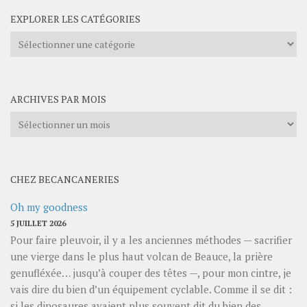
EXPLORER LES CATÉGORIES
Explorer
les
catégories
ARCHIVES PAR MOIS
Archives
par
mois
CHEZ BECANCANERIES
Oh my goodness
5 JUILLET 2026
Pour faire pleuvoir, il y a les anciennes méthodes — sacrifier
une vierge dans le plus haut volcan de Beauce, la prière
genufléxée… jusqu’à couper des têtes —, pour mon cintre, je
vais dire du bien d’un équipement cyclable. Comme il se dit :
si les dinosaures avaient plus souvent dit du bien des