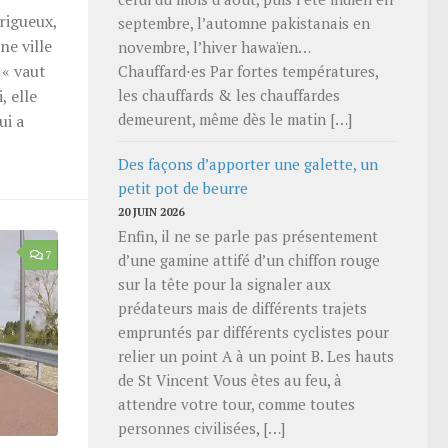
érigueux,
septembre, l’automne pakistanais en
ne ville
novembre, l’hiver hawaïen…
 « vaut
Chauffard⋅es Par fortes températures,
les chauffards & les chauffardes
, elle
demeurent, même dès le matin […]
ui a
Des façons d’apporter une galette, un
petit pot de beurre
20 JUIN 2026
Enfin, il ne se parle pas présentement
7
d’une gamine attifé d’un chiffon rouge
sur la tête pour la signaler aux
prédateurs mais de différents trajets
empruntés par différents cyclistes pour
relier un point A à un point B. Les hauts
de St Vincent Vous êtes au feu, à
attendre votre tour, comme toutes
personnes civilisées, […]