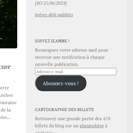
[SO 25/06/2023]
brèves déjà publiées
SUIVEZ JEANNE !
Renseignez votre adresse mail pour
recevoir une notification à chaque
nouvelle publication.
ture
Adresse
e-
Abonnez-vous !
mail
verte
Loches
Touraine
CARTOGRAPHIE DES BILLETS
de la
éer...
Retrouvez une grande partie des
470
billets du blog sur un
planisphère
à
explorer :