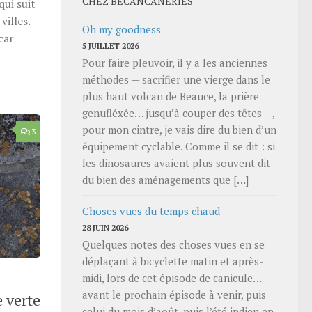
CHEZ BECANCANERIES
qui suit
villes.
Oh my goodness
car
5 JUILLET 2026
Pour faire pleuvoir, il y a les anciennes
méthodes — sacrifier une vierge dans le
plus haut volcan de Beauce, la prière
genufléxée… jusqu’à couper des têtes —,
pour mon cintre, je vais dire du bien d’un
3
équipement cyclable. Comme il se dit : si
les dinosaures avaient plus souvent dit
du bien des aménagements que […]
Choses vues du temps chaud
28 JUIN 2026
Quelques notes des choses vues en se
déplaçant à bicyclette matin et après-
midi, lors de cet épisode de canicule…
avant le prochain épisode à venir, puis
e verte
celui du mois d’août, puis l’été indien en