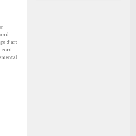
ur
nord
ge d’art
accord
temental