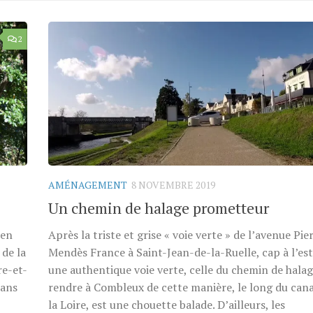
2
AMÉNAGEMENT
8 NOVEMBRE 2019
Un chemin de halage prometteur
 en
Après la triste et grise « voie verte » de l’avenue Pie
 de la
Mendès France à Saint-Jean-de-la-Ruelle, cap à l’es
re-et-
une authentique voie verte, celle du chemin de halag
dans
rendre à Combleux de cette manière, le long du cana
la Loire, est une chouette balade. D’ailleurs, les