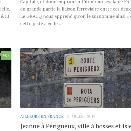
e
Capitale, et donc emprunter l’itinéraire cyclable F3 
elle,
en grande partie la liaison ferroviaire entre ces deux 
é. Et
Le GRACQ nous apprend qu’on le surnomme ainsi « 
cette piste a vu le...
9
AILLEURS EN FRANCE
31 JUILLET 2018
Jeanne à Périgueux, ville à bosses et Isl