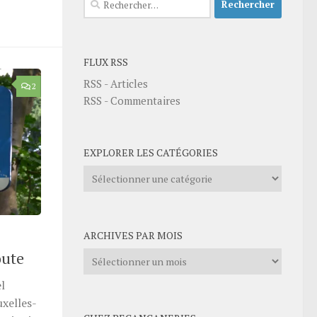
FLUX RSS
RSS - Articles
2
RSS - Commentaires
EXPLORER LES CATÉGORIES
Explorer
les
catégories
ARCHIVES PAR MOIS
oute
Archives
par
l
mois
uxelles-