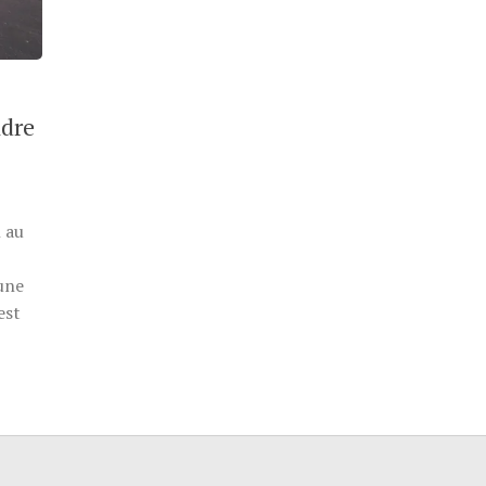
ndre
 au
’une
est