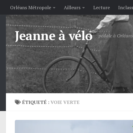
Orléans Métropole
Ailleurs
Lecture
Inclas
Skip to content
Jeanne à vélo
pédale à Orléans 
ÉTIQUETÉ :
VOIE VERTE