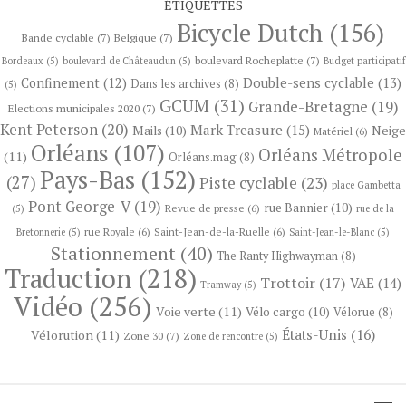
ÉTIQUETTES
Bicycle Dutch
(156)
Bande cyclable
(7)
Belgique
(7)
boulevard Rocheplatte
(7)
Bordeaux
(5)
boulevard de Châteaudun
(5)
Budget participatif
Confinement
(12)
Double-sens cyclable
(13)
Dans les archives
(8)
(5)
GCUM
(31)
Grande-Bretagne
(19)
Elections municipales 2020
(7)
Kent Peterson
(20)
Mark Treasure
(15)
Neige
Mails
(10)
Matériel
(6)
Orléans
(107)
Orléans Métropole
(11)
Orléans.mag
(8)
Pays-Bas
(152)
(27)
Piste cyclable
(23)
place Gambetta
Pont George-V
(19)
rue Bannier
(10)
Revue de presse
(6)
(5)
rue de la
rue Royale
(6)
Saint-Jean-de-la-Ruelle
(6)
Bretonnerie
(5)
Saint-Jean-le-Blanc
(5)
Stationnement
(40)
The Ranty Highwayman
(8)
Traduction
(218)
Trottoir
(17)
VAE
(14)
Tramway
(5)
Vidéo
(256)
Voie verte
(11)
Vélo cargo
(10)
Vélorue
(8)
États-Unis
(16)
Vélorution
(11)
Zone 30
(7)
Zone de rencontre
(5)