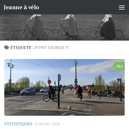
Jeanne à vélo
Skip to content
ÉTIQUETÉ :
PONT GEORGE-V
6
STATISTIQUES
31 MARS 2024