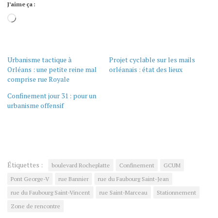
J’aime ça :
Chargement…
Urbanisme tactique à
Projet cyclable sur les mails
Orléans : une petite reine mal
orléanais : état des lieux
comprise rue Royale
Confinement jour 31 : pour un
urbanisme offensif
Étiquettes :
boulevard Rocheplatte
Confinement
GCUM
Pont George-V
rue Bannier
rue du Faubourg Saint-Jean
rue du Faubourg Saint-Vincent
rue Saint-Marceau
Stationnement
Zone de rencontre