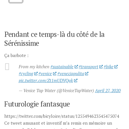
Pendant ce temps-là du côté de la
Sérénissime
Ça barbote :
From my kitchen
#sustainable
#transport
#bike
#cycling
#venice
#veneziapulita
pic.twitter.com/Zt1mUDVQqk
— Venice Tap Water (@VeniceTapWater)
April 27, 2020
Futurologie fantasque
https://twitter.com/bicyloire/status/1255494623545475074
Ce tweet amusant et inventif m’a remis en mémoire un