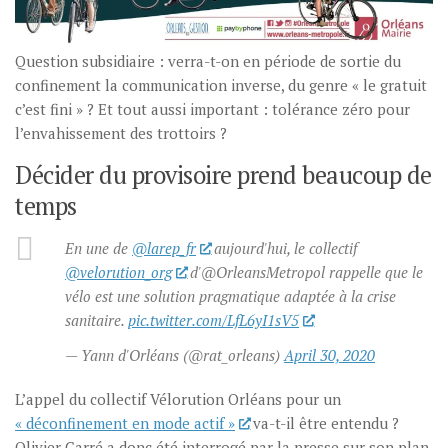
Question subsidiaire : verra-t-on en période de sortie du
confinement la communication inverse, du genre « le gratuit
c’est fini » ? Et tout aussi important : tolérance zéro pour
l’envahissement des trottoirs ?
Décider du provisoire prend beaucoup de
temps
En une de
@larep_fr
aujourd'hui, le collectif
@velorution_org
d'@OrleansMetropol rappelle que le
vélo est une solution pragmatique adaptée à la crise
sanitaire.
pic.twitter.com/LfL6yI1sV5
— Yann d'Orléans (@rat_orleans)
April 30, 2020
L’appel du collectif Vélorution Orléans pour un
« déconfinement en mode actif »
va-t-il être entendu ?
Olivier Carré a donc été interrogé par la presse sur son plan