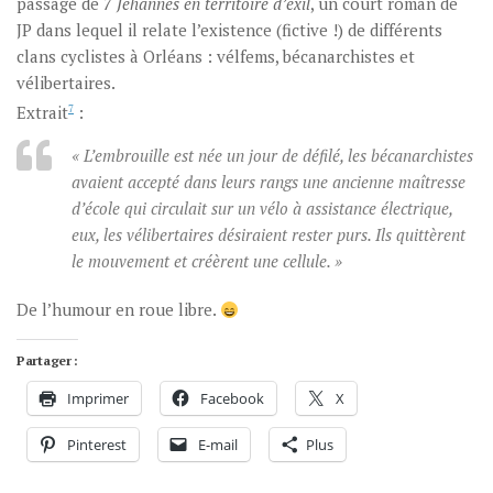
passage de
7 Jehannes en territoire d’exil
, un court roman de
JP dans lequel il relate l’existence (fictive !) de différents
clans cyclistes à Orléans : vélfems, bécanarchistes et
vélibertaires.
Extrait
7
:
« L’embrouille est née un jour de défilé, les bécanarchistes
avaient accepté dans leurs rangs une ancienne maîtresse
d’école qui circulait sur un vélo à assistance électrique,
eux, les vélibertaires désiraient rester purs. Ils quittèrent
le mouvement et créèrent une cellule. »
De l’humour en roue libre.
Partager :
Imprimer
Facebook
X
Pinterest
E-mail
Plus