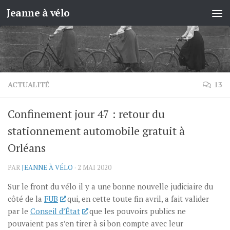
Jeanne à vélo
Skip to content
ACTUALITÉ
13
Confinement jour 47 : retour du
stationnement automobile gratuit à
Orléans
PAR
JEANNE À VÉLO
·
2 MAI 2020
Sur le front du vélo il y a une bonne nouvelle judiciaire du
côté de la
FUB
qui, en cette toute fin avril, a fait valider
par le
Conseil d’État
que les pouvoirs publics ne
pouvaient pas s’en tirer à si bon compte avec leur