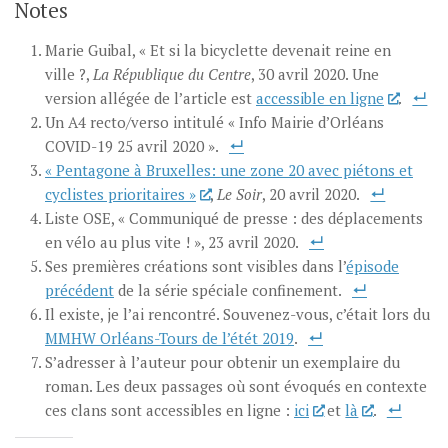
Notes
Marie Guibal, « Et si la bicyclette devenait reine en
ville ?,
La République du Centre
, 30 avril 2020. Une
version allégée de l’article est
accessible en ligne
.
Un A4 recto/verso intitulé « Info Mairie d’Orléans
COVID-19 25 avril 2020 ».
« Pentagone à Bruxelles: une zone 20 avec piétons et
cyclistes prioritaires »
,
Le Soir
, 20 avril 2020.
Liste OSE, « Communiqué de presse : des déplacements
en vélo au plus vite ! », 23 avril 2020.
Ses premières créations sont visibles dans l’
épisode
précédent
de la série spéciale confinement.
Il existe, je l’ai rencontré. Souvenez-vous, c’était lors du
MMHW Orléans-Tours de l’étét 2019
.
S’adresser à l’auteur pour obtenir un exemplaire du
roman. Les deux passages où sont évoqués en contexte
ces clans sont accessibles en ligne :
ici
et
là
.