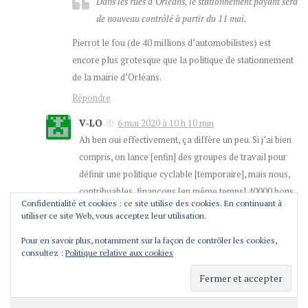
Dans les rues d’Orléans, le stationnement payant sera
de nouveau contrôlé à partir du 11 mai.
Pierrot le fou (de 40 millions d’automobilistes) est
encore plus grotesque que la politique de stationnement
de la mairie d’Orléans.
Répondre
V-LO
6 mai 2020 à 10 h 10 min
Ah ben oui effectivement, ça diffère un peu. Si j’ai bien
compris, on lance [enfin] des groupes de travail pour
définir une politique cyclable [temporaire], mais nous,
contribuables, finançons [en même temps] 40000 bons
Confidentialité et cookies : ce site utilise des cookies. En continuant à
de stationnement pour faire revenir les bagnoles en
utiliser ce site Web, vous acceptez leur utilisation.
ville…
Pour en savoir plus, notamment sur la façon de contrôler les cookies,
consultez :
Politique relative aux cookies
LAISSER UN COMMENTAIRE