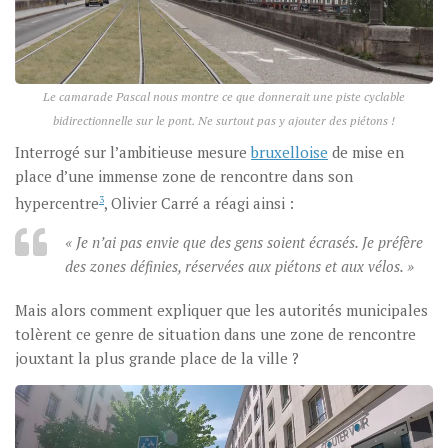
Le camarade Pascal nous montre ce que donnerait une piste cyclable
bidirectionnelle sur le pont. Ne surtout pas y ajouter des piétons !
Interrogé sur l’ambitieuse mesure
bruxelloise
de mise en
place d’une immense zone de rencontre dans son
hypercentre
3
, Olivier Carré a réagi ainsi :
« Je n’ai pas envie que des gens soient écrasés. Je préfère
des zones définies, réservées aux piétons et aux vélos. »
Mais alors comment expliquer que les autorités municipales
tolèrent ce genre de situation dans une zone de rencontre
jouxtant la plus grande place de la ville ?