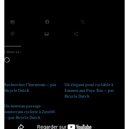
centraux (au premier plan).
Partager :
Imprimer
Facebook
X
Pinterest
E-mail
Plus
J’aime ça :
Chargement…
Rechercher l’harmonie — par
Un élégant pont cyclable à
Bicycle Dutch
Emmen aux Pays-Bas — par
Bicycle Dutch
Un nouveau passage
souterrain cycliste à Zeist￼
— par Bicycle Dutch