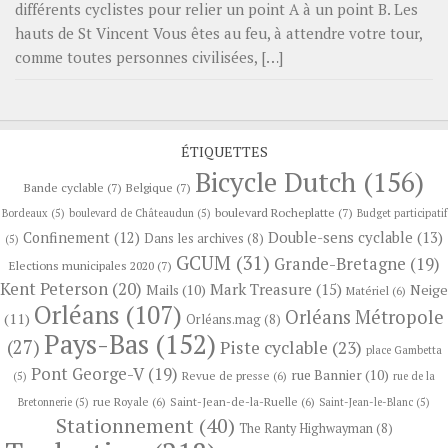
différents cyclistes pour relier un point A à un point B. Les
hauts de St Vincent Vous êtes au feu, à attendre votre tour,
comme toutes personnes civilisées, […]
ÉTIQUETTES
Bicycle Dutch
(156)
Bande cyclable
(7)
Belgique
(7)
boulevard Rocheplatte
(7)
Bordeaux
(5)
boulevard de Châteaudun
(5)
Budget participatif
Confinement
(12)
Double-sens cyclable
(13)
Dans les archives
(8)
(5)
GCUM
(31)
Grande-Bretagne
(19)
Elections municipales 2020
(7)
Kent Peterson
(20)
Mark Treasure
(15)
Neige
Mails
(10)
Matériel
(6)
Orléans
(107)
Orléans Métropole
(11)
Orléans.mag
(8)
Pays-Bas
(152)
(27)
Piste cyclable
(23)
place Gambetta
Pont George-V
(19)
rue Bannier
(10)
Revue de presse
(6)
(5)
rue de la
rue Royale
(6)
Saint-Jean-de-la-Ruelle
(6)
Bretonnerie
(5)
Saint-Jean-le-Blanc
(5)
Stationnement
(40)
The Ranty Highwayman
(8)