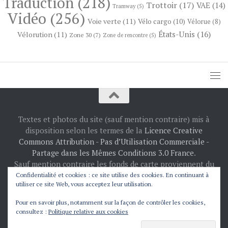
Traduction
(218)
Trottoir
(17)
VAE
(14)
Tramway
(5)
Vidéo
(256)
Voie verte
(11)
Vélo cargo
(10)
Vélorue
(8)
États-Unis
(16)
Vélorution
(11)
Zone 30
(7)
Zone de rencontre
(5)
Textes et photos du site (sauf mention contraire) mis à
disposition selon les termes de la
Licence Creative
Commons Attribution - Pas d’Utilisation Commerciale -
Partage dans les Mêmes Conditions 3.0 France
.
Sauf mention contraire les fonds de carte proviennent du
projet
OpenStreetMap
: © les contributeurs
Confidentialité et cookies : ce site utilise des cookies. En continuant à
utiliser ce site Web, vous acceptez leur utilisation.
d’OpenStreetMap.
Fièrement propulsé par
- Conçu par
Thème Hueman
Pour en savoir plus, notamment sur la façon de contrôler les cookies,
consultez :
Politique relative aux cookies