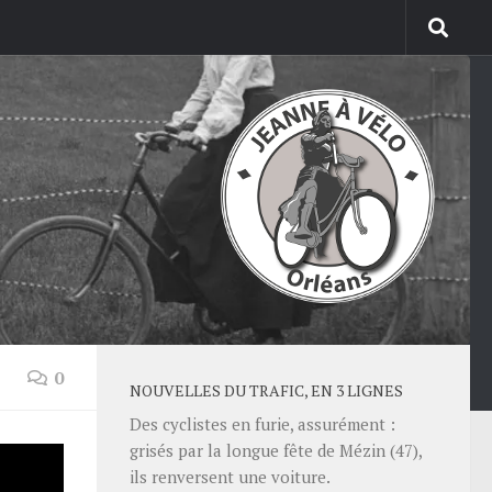
0
NOUVELLES DU TRAFIC, EN 3 LIGNES
Des cyclistes en furie, assurément :
grisés par la longue fête de Mézin (47),
 —
ils renversent une voiture.