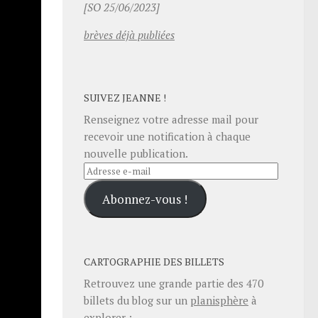
[SO 25/06/2023]
brèves déjà publiées
SUIVEZ JEANNE !
 février
Renseignez votre adresse mail pour
recevoir une notification à chaque
nouvelle publication.
ur les
Adresse
male de
e-
Abonnez-vous !
mail
 faire
bien
CARTOGRAPHIE DES BILLETS
Retrouvez une grande partie des
470
billets du blog sur un
planisphère
à
explorer :