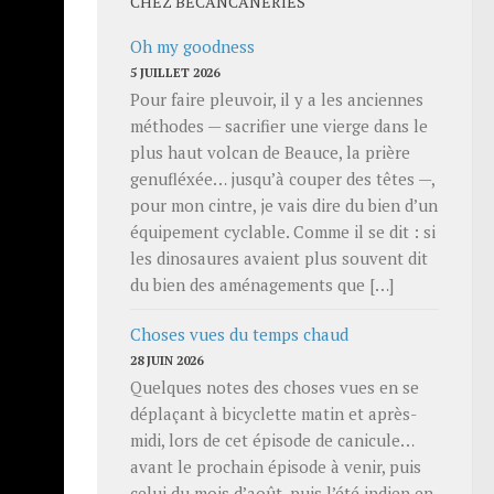
CHEZ BECANCANERIES
Oh my goodness
5 JUILLET 2026
Pour faire pleuvoir, il y a les anciennes
méthodes — sacrifier une vierge dans le
plus haut volcan de Beauce, la prière
genufléxée… jusqu’à couper des têtes —,
pour mon cintre, je vais dire du bien d’un
équipement cyclable. Comme il se dit : si
les dinosaures avaient plus souvent dit
du bien des aménagements que […]
 et, à
Choses vues du temps chaud
28 JUIN 2026
Quelques notes des choses vues en se
datant
déplaçant à bicyclette matin et après-
iliser
midi, lors de cet épisode de canicule…
avant le prochain épisode à venir, puis
celui du mois d’août, puis l’été indien en