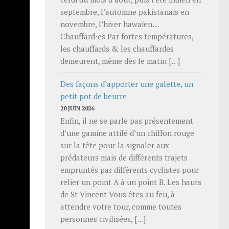
septembre, l’automne pakistanais en
novembre, l’hiver hawaïen…
Chauffard⋅es Par fortes températures,
les chauffards & les chauffardes
demeurent, même dès le matin […]
Des façons d’apporter une galette, un
petit pot de beurre
20 JUIN 2026
Enfin, il ne se parle pas présentement
d’une gamine attifé d’un chiffon rouge
sur la tête pour la signaler aux
d’un
prédateurs mais de différents trajets
empruntés par différents cyclistes pour
 mètre
relier un point A à un point B. Les hauts
de St Vincent Vous êtes au feu, à
le du
attendre votre tour, comme toutes
u
personnes civilisées, […]