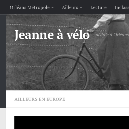
Orléans Métropole
Ailleurs
Lecture
Inclas
Skip to content
Jeanne à vélo
pédale à Orléans 
AILLEURS EN EUROPE
Le stationnement vélo