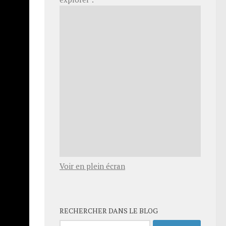
o au
ique
de
tre
 manière
in à 5
ette
ez eux
Voir en plein écran
RECHERCHER DANS LE BLOG
Rechercher :