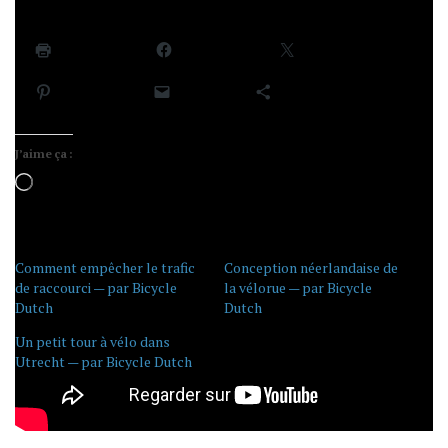
Partager :
Imprimer
Facebook
X
Pinterest
E-mail
Plus
J’aime ça :
Chargement…
Comment empêcher le trafic
Conception néerlandaise de
de raccourci — par Bicycle
la vélorue — par Bicycle
Dutch
Dutch
Un petit tour à vélo dans
Utrecht — par Bicycle Dutch