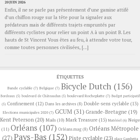
20 JUIN 2026
Enfin, il ne se parle pas présentement d’une gamine attifé
d’un chiffon rouge sur la tête pour la signaler aux
prédateurs mais de différents trajets empruntés par
différents cyclistes pour relier un point A à un point B. Les
hauts de St Vincent Vous êtes au feu, à attendre votre tour,
comme toutes personnes civilisées, […]
ÉTIQUETTES
Bicycle Dutch
(156)
Bande cyclable
(7)
Belgique
(7)
boulevard Rocheplatte
(7)
Bordeaux
(5)
boulevard de Châteaudun
(5)
Budget participatif
Confinement
(12)
Double-sens cyclable
(13)
Dans les archives
(8)
(5)
GCUM
(31)
Grande-Bretagne
(19)
Elections municipales 2020
(7)
Kent Peterson
(20)
Mark Treasure
(15)
Neige
Mails
(10)
Matériel
(6)
Orléans
(107)
Orléans Métropole
(11)
Orléans.mag
(8)
Pays-Bas
(152)
(27)
Piste cyclable
(23)
place Gambetta