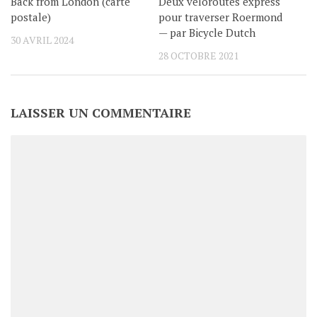
Back from London (carte
Deux véloroutes express
postale)
pour traverser Roermond
— par Bicycle Dutch
30 AVRIL 2024
28 OCTOBRE 2021
LAISSER UN COMMENTAIRE