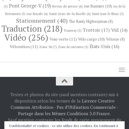
Pont George-V
(19)
rue Bannier
(10)
Revue de presse
(6)
(5)
rue de la
rue Royale
(6)
Saint-Jean-de-la-Ruelle
(6)
Bretonnerie
(5)
Saint-Jean-le-Blanc
(5)
Stationnement
(40)
The Ranty Highwayman
(8)
Traduction
(218)
Trottoir
(17)
VAE
(14)
Tramway
(5)
Vidéo
(256)
Voie verte
(11)
Vélo cargo
(10)
Vélorue
(8)
États-Unis
(16)
Vélorution
(11)
Zone 30
(7)
Zone de rencontre
(5)
Textes et photos du site (sauf mention contraire) mis à
disposition selon les termes de la
Licence Creative
Commons Attribution - Pas d’Utilisation Commerciale -
Partage dans les Mêmes Conditions 3.0 France
.
Sauf mention contraire les fonds de carte proviennent du
projet
OpenStreetMap
: © les contributeurs
Confidentialité et cookies : ce site utilise des cookies. En continuant à