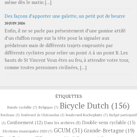
même dès le matin […]
Des façons d’apporter une galette, un petit pot de beurre
20 JUIN 2026
Enfin, il ne se parle pas présentement d’une gamine attifé
d’un chiffon rouge sur la tête pour la signaler aux
prédateurs mais de différents trajets empruntés par
différents cyclistes pour relier un point A à un point B. Les
hauts de St Vincent Vous êtes au feu, à attendre votre tour,
comme toutes personnes civilisées, […]
ÉTIQUETTES
Bicycle Dutch
(156)
Bande cyclable
(7)
Belgique
(7)
boulevard Rocheplatte
(7)
Bordeaux
(5)
boulevard de Châteaudun
(5)
Budget participatif
Confinement
(12)
Double-sens cyclable
(13)
Dans les archives
(8)
(5)
GCUM
(31)
Grande-Bretagne
(19)
Elections municipales 2020
(7)