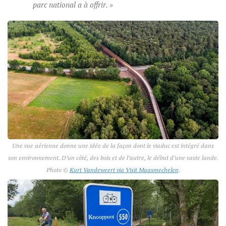
parc national a à offrir. »
Une vue aérienne donne une idée de la façon dont le viaduc est intégré dans
son environnement. D’un côté, des bois et de l’autre, le début d’une vaste lande.
Photo ©
Kurt Vandeweert via Visit Maasmechelen
.