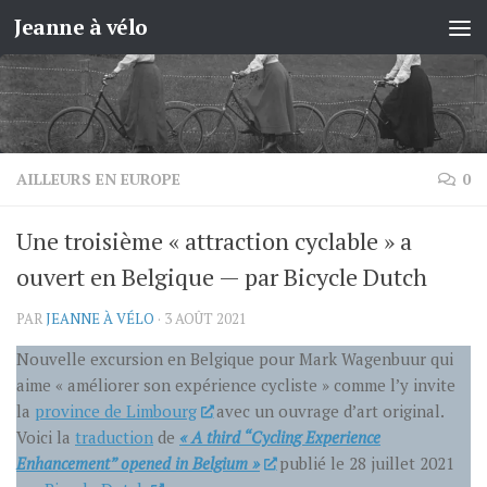
Jeanne à vélo
Skip to content
AILLEURS EN EUROPE
0
Une troisième « attraction cyclable » a
ouvert en Belgique — par Bicycle Dutch
PAR
JEANNE À VÉLO
·
3 AOÛT 2021
Nouvelle excursion en Belgique pour Mark Wagenbuur qui
aime « améliorer son expérience cycliste » comme l’y invite
la
province de Limbourg
avec un ouvrage d’art original.
Voici la
traduction
de
« A third “Cycling Experience
Enhancement” opened in Belgium
»
publié le 28 juillet 2021