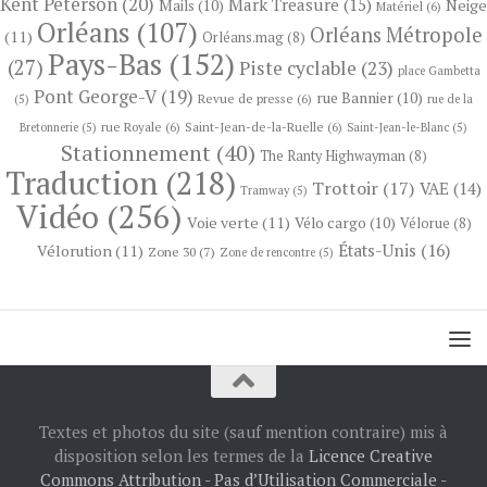
Kent Peterson
(20)
Mark Treasure
(15)
Neige
Mails
(10)
Matériel
(6)
Orléans
(107)
Orléans Métropole
(11)
Orléans.mag
(8)
Pays-Bas
(152)
(27)
Piste cyclable
(23)
place Gambetta
Pont George-V
(19)
rue Bannier
(10)
Revue de presse
(6)
(5)
rue de la
rue Royale
(6)
Saint-Jean-de-la-Ruelle
(6)
Bretonnerie
(5)
Saint-Jean-le-Blanc
(5)
Stationnement
(40)
The Ranty Highwayman
(8)
Traduction
(218)
Trottoir
(17)
VAE
(14)
Tramway
(5)
Vidéo
(256)
Voie verte
(11)
Vélo cargo
(10)
Vélorue
(8)
États-Unis
(16)
Vélorution
(11)
Zone 30
(7)
Zone de rencontre
(5)
Textes et photos du site (sauf mention contraire) mis à
disposition selon les termes de la
Licence Creative
Commons Attribution - Pas d’Utilisation Commerciale -