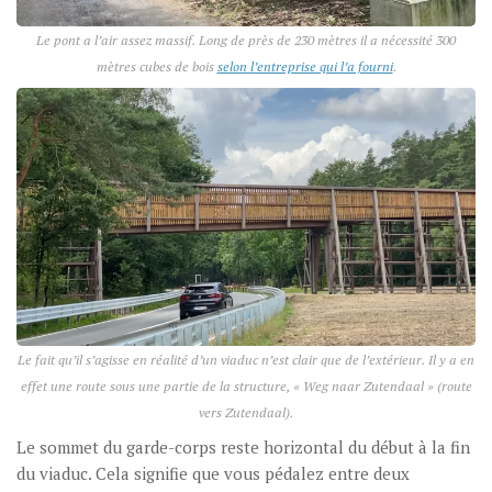
Le pont a l’air assez massif. Long de près de 230 mètres il a nécessité 300
mètres cubes de bois
selon l’entreprise qui l’a fourni
.
Le fait qu’il s’agisse en réalité d’un viaduc n’est clair que de l’extérieur. Il y a en
effet une route sous une partie de la structure, « Weg naar Zutendaal » (route
vers Zutendaal).
Le sommet du garde-corps reste horizontal du début à la fin
du viaduc. Cela signifie que vous pédalez entre deux