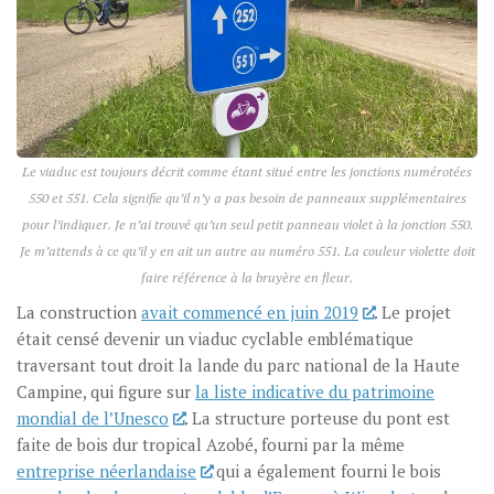
Le viaduc est toujours décrit comme étant situé entre les jonctions numérotées
550 et 551. Cela signifie qu’il n’y a pas besoin de panneaux supplémentaires
pour l’indiquer. Je n’ai trouvé qu’un seul petit panneau violet à la jonction 550.
Je m’attends à ce qu’il y en ait un autre au numéro 551. La couleur violette doit
faire référence à la bruyère en fleur.
La construction
avait commencé en juin 2019
. Le projet
était censé devenir un viaduc cyclable emblématique
traversant tout droit la lande du parc national de la Haute
Campine, qui figure sur
la liste indicative du patrimoine
mondial de l’Unesco
. La structure porteuse du pont est
faite de bois dur tropical Azobé, fourni par la même
entreprise néerlandaise
qui a également fourni le bois