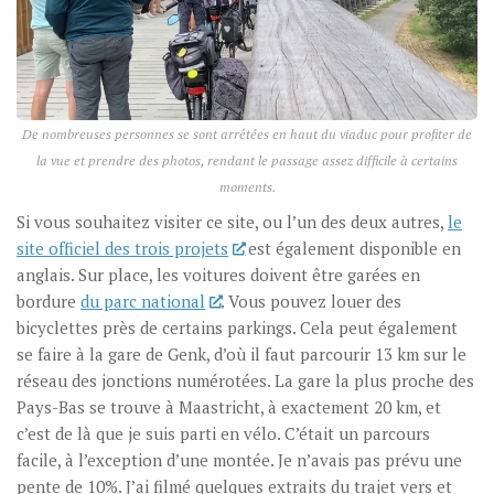
De nombreuses personnes se sont arrêtées en haut du viaduc pour profiter de
la vue et prendre des photos, rendant le passage assez difficile à certains
moments.
Si vous souhaitez visiter ce site, ou l’un des deux autres,
le
site officiel des trois projets
est également disponible en
anglais. Sur place, les voitures doivent être garées en
bordure
du parc national
. Vous pouvez louer des
bicyclettes près de certains parkings. Cela peut également
se faire à la gare de Genk, d’où il faut parcourir 13 km sur le
réseau des jonctions numérotées. La gare la plus proche des
Pays-Bas se trouve à Maastricht, à exactement 20 km, et
c’est de là que je suis parti en vélo. C’était un parcours
facile, à l’exception d’une montée. Je n’avais pas prévu une
pente de 10%. J’ai filmé quelques extraits du trajet vers et