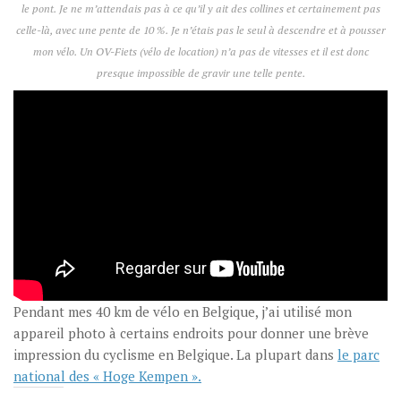
le pont. Je ne m’attendais pas à ce qu’il y ait des collines et certainement pas
celle-là, avec une pente de 10 %. Je n’étais pas le seul à descendre et à pousser
mon vélo. Un OV-Fiets (vélo de location) n’a pas de vitesses et il est donc
presque impossible de gravir une telle pente.
Pendant mes 40 km de vélo en Belgique, j’ai utilisé mon
appareil photo à certains endroits pour donner une brève
impression du cyclisme en Belgique. La plupart dans
le parc
national des « Hoge Kempen ».