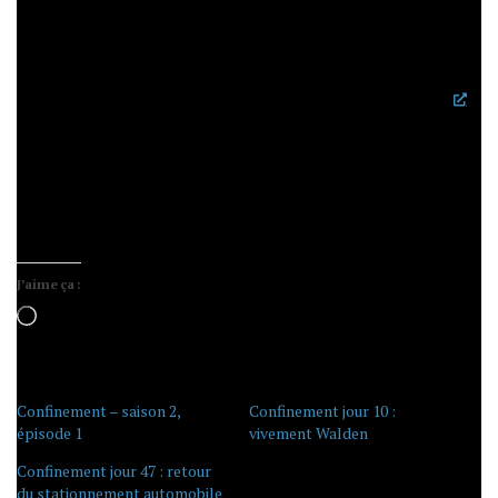
«le confinement dure jusqu’au 11 mai». Il faudra sans
doute les efforts conjugués du
JDD
et de BFM pour
ressaisir ce gigantesque foutoir sous l’espèce du
souverain impénétrable, que sa
méditation profonde
astreint à une rude solitude, à laquelle on peut bien,
c’est humain, accorder la contrepartie malicieuse de
laisser les ministres découvrir en temps réel ses
décisions éclairées — depuis quand le Roi Soleil compte-
t-il avec les astéroïdes? »
J’aime ça :
Chargement…
Confinement – saison 2,
Confinement jour 10 :
épisode 1
vivement Walden
Confinement jour 47 : retour
du stationnement automobile