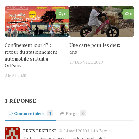
13
8
Confinement jour 47 :
Une carte pour les deux
retour du stationnement
ans
automobile gratuit à
17 JANVIER 2019
Orléans
2 MAI 2020
1 RÉPONSE
Commentaires
1
Pings
0
REGIS REGUIGNE
24 avril 2020 à 14 h 34 min
Texte et images supers et , surtout : probants !