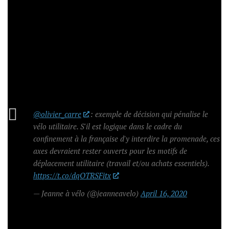
@olivier_carre
: exemple de décision qui pénalise le
vélo utilitaire. S'il est logique dans le cadre du
confinement à la française d'y interdire la promenade, ces
axes devraient rester ouverts pour les motifs de
déplacement utilitaire (travail et/ou achats essentiels).
https://t.co/dqOTRSFitx
— Jeanne à vélo (@jeanneavelo)
April 16, 2020
Résultat, des vélotafeurs obligés de circuler sur la chaussée
au milieu des gaz d’échappement :