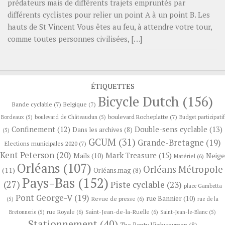
prédateurs mais de différents trajets empruntés par
différents cyclistes pour relier un point A à un point B. Les
hauts de St Vincent Vous êtes au feu, à attendre votre tour,
comme toutes personnes civilisées, […]
ÉTIQUETTES
Bicycle Dutch
(156)
Bande cyclable
(7)
Belgique
(7)
boulevard Rocheplatte
(7)
Bordeaux
(5)
boulevard de Châteaudun
(5)
Budget participatif
Confinement
(12)
Double-sens cyclable
(13)
Dans les archives
(8)
(5)
GCUM
(31)
Grande-Bretagne
(19)
Elections municipales 2020
(7)
Kent Peterson
(20)
Mark Treasure
(15)
Neige
Mails
(10)
Matériel
(6)
Orléans
(107)
Orléans Métropole
(11)
Orléans.mag
(8)
Pays-Bas
(152)
(27)
Piste cyclable
(23)
place Gambetta
Pont George-V
(19)
rue Bannier
(10)
Revue de presse
(6)
(5)
rue de la
rue Royale
(6)
Saint-Jean-de-la-Ruelle
(6)
Bretonnerie
(5)
Saint-Jean-le-Blanc
(5)
Stationnement
(40)