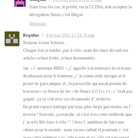
Dans tous les cas, le préfet, via la CCDSA, doit accepter la
dérogation. Sinon, c’est illégal.
Répondre
Regulus
8 février 2021 à 13 h 39 min
Bonjour à tous lecteurs .
Chaque fois je tombe , pas à vélo , mais des nues devant ces
articles si bien écrits , si bien documentés .
sur » l ‘ ancienne RN20 » , j ‘ appelle à la mémoire les travaux
de pharaon pour le tramway , j ‘ ai connu cette époque et le
projet de gare unique, et , la passerelle qui aurait permis de
traverser « ce fleuve de fer » de Fleury à O l i v e t ; c ‘ était pas
gagné , ça se voit avec ces documents d ‘ archives.
Un grand espace partagé par tous, plus large que moins, ou l ‘
inverse ! Souvent , ça marche . et c’est avec cette méthode que
j ‘ ai crée MA loire à vélo ! ! ! Avec l ‘ ambition de faire une
vitrine pour le monde ; mais on me raillait et pourtant, c ‘ est
avec cette ambition ! qu ‘ elle existe et qu ‘ elle est parcourue