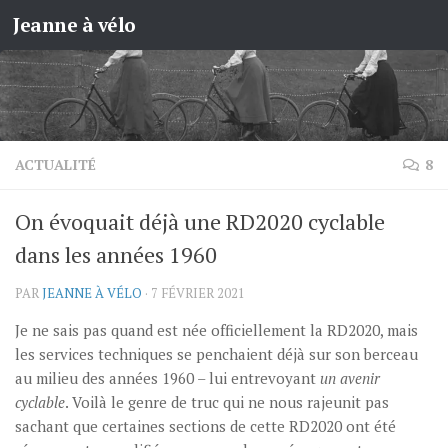
Jeanne à vélo
Skip to content
ACTUALITÉ
8
On évoquait déjà une RD2020 cyclable
dans les années 1960
PAR
JEANNE À VÉLO
·
7 FÉVRIER 2021
Je ne sais pas quand est née officiellement la RD2020, mais
les services techniques se penchaient déjà sur son berceau
au milieu des années 1960 – lui entrevoyant
un avenir
cyclable
. Voilà le genre de truc qui ne nous rajeunit pas
sachant que certaines sections de cette RD2020 ont été