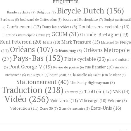
ÉTIQUETTES
Bicycle Dutch
(156)
Bande cyclable
(7)
Belgique
(7)
boulevard Rocheplatte
(7)
Bordeaux
(5)
boulevard de Châteaudun
(5)
Budget participatif
Confinement
(12)
Double-sens cyclable
(13)
Dans les archives
(8)
(5)
GCUM
(31)
Grande-Bretagne
(19)
Elections municipales 2020
(7)
Kent Peterson
(20)
Mark Treasure
(15)
Neige
Mails
(10)
Matériel
(6)
Orléans
(107)
Orléans Métropole
(11)
Orléans.mag
(8)
Pays-Bas
(152)
(27)
Piste cyclable
(23)
place Gambetta
Pont George-V
(19)
rue Bannier
(10)
Revue de presse
(6)
(5)
rue de la
rue Royale
(6)
Saint-Jean-de-la-Ruelle
(6)
Bretonnerie
(5)
Saint-Jean-le-Blanc
(5)
Stationnement
(40)
The Ranty Highwayman
(8)
Traduction
(218)
Trottoir
(17)
VAE
(14)
Tramway
(5)
Vidéo
(256)
Voie verte
(11)
Vélo cargo
(10)
Vélorue
(8)
États-Unis
(16)
Vélorution
(11)
Zone 30
(7)
Zone de rencontre
(5)