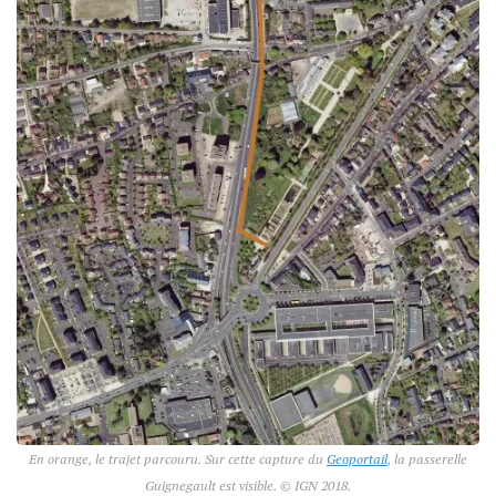
En orange, le trajet parcouru. Sur cette capture du
Geoportail
, la passerelle
Guignegault est visible. © IGN 2018.