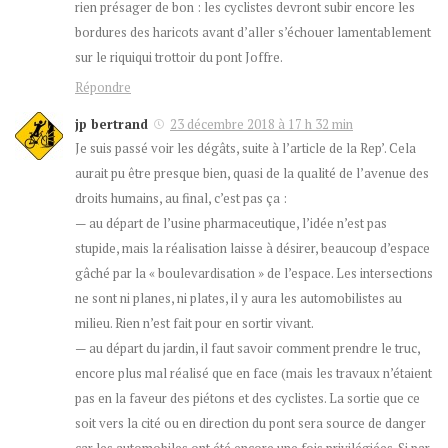
rien présager de bon : les cyclistes devront subir encore les
bordures des haricots avant d’aller s’échouer lamentablement
sur le riquiqui trottoir du pont Joffre.
Répondre
jp bertrand
23 décembre 2018 à 17 h 32 min
Je suis passé voir les dégâts, suite à l’article de la Rep’. Cela
aurait pu être presque bien, quasi de la qualité de l’avenue des
droits humains, au final, c’est pas ça :
— au départ de l’usine pharmaceutique, l’idée n’est pas
stupide, mais la réalisation laisse à désirer, beaucoup d’espace
gâché par la « boulevardisation » de l’espace. Les intersections
ne sont ni planes, ni plates, il y aura les automobilistes au
milieu. Rien n’est fait pour en sortir vivant.
— au départ du jardin, il faut savoir comment prendre le truc,
encore plus mal réalisé que en face (mais les travaux n’étaient
pas en la faveur des piétons et des cyclistes. La sortie que ce
soit vers la cité ou en direction du pont sera source de danger
car les automobiles ont été encore une fois privilégiées. Si par