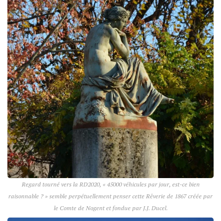
Regard tourné vers la RD2020, « 45000 véhicules par jour, est-ce bien
raisonnable ? » semble perpétuellement penser cette
Rêverie
de 1867 créée par
le Comte de Nogent et fondue par J.J. Ducel.