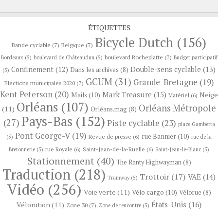
ÉTIQUETTES
Bicycle Dutch
(156)
Bande cyclable
(7)
Belgique
(7)
boulevard Rocheplatte
(7)
Bordeaux
(5)
boulevard de Châteaudun
(5)
Budget participatif
Confinement
(12)
Double-sens cyclable
(13)
Dans les archives
(8)
(5)
GCUM
(31)
Grande-Bretagne
(19)
Elections municipales 2020
(7)
Kent Peterson
(20)
Mark Treasure
(15)
Neige
Mails
(10)
Matériel
(6)
Orléans
(107)
Orléans Métropole
(11)
Orléans.mag
(8)
Pays-Bas
(152)
(27)
Piste cyclable
(23)
place Gambetta
Pont George-V
(19)
rue Bannier
(10)
Revue de presse
(6)
(5)
rue de la
rue Royale
(6)
Saint-Jean-de-la-Ruelle
(6)
Bretonnerie
(5)
Saint-Jean-le-Blanc
(5)
Stationnement
(40)
The Ranty Highwayman
(8)
Traduction
(218)
Trottoir
(17)
VAE
(14)
Tramway
(5)
Vidéo
(256)
Voie verte
(11)
Vélo cargo
(10)
Vélorue
(8)
États-Unis
(16)
Vélorution
(11)
Zone 30
(7)
Zone de rencontre
(5)