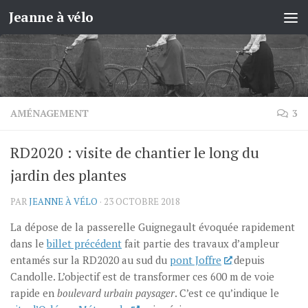
Jeanne à vélo
Skip to content
AMÉNAGEMENT
3
RD2020 : visite de chantier le long du
jardin des plantes
PAR
JEANNE À VÉLO
·
23 OCTOBRE 2018
La dépose de la passerelle Guignegault évoquée rapidement
dans le
billet précédent
fait partie des travaux d’ampleur
entamés sur la RD2020 au sud du
pont Joffre
depuis
Candolle. L’objectif est de transformer ces 600 m de voie
rapide en
boulevard urbain paysager
. C’est ce qu’indique le