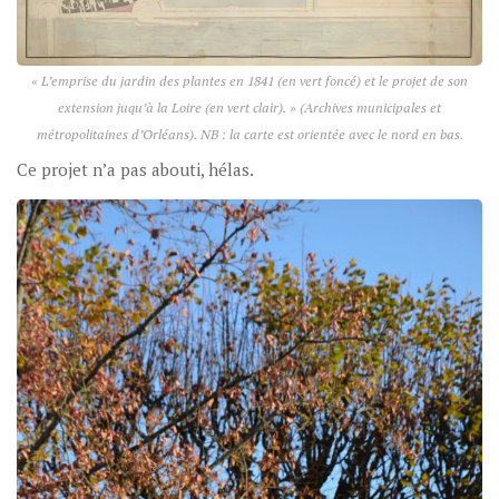
« L’emprise du jardin des plantes en 1841 (en vert foncé) et le projet de son
extension juqu’à la Loire (en vert clair). » (
Archives municipales et
métropolitaines d’Orléans
). NB : la carte est orientée avec le nord en bas.
Ce projet n’a pas abouti, hélas.