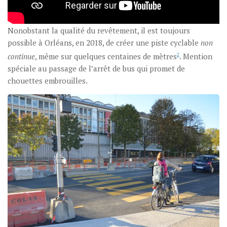
Nonobstant la qualité du revêtement, il est toujours
possible à Orléans, en 2018, de créer une piste cyclable
non
continue
, même sur quelques centaines de mètres
2
. Mention
spéciale au passage de l’arrêt de bus qui promet de
chouettes embrouilles.