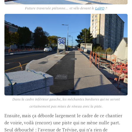
Future traversée piétonne… et vélo devant le
Lab’O
?
Dans la cadre inférieur gauche, les méchantes bordures qui ne seront
certainement pas mises de niveau avec la piste.
Ensuite, mais ça déborde largement le cadre de ce chantier
de voirie, voilà (encore) une piste qui ne mène nulle part.
Seul débouché : l’avenue de Trévise, qui n’a rien de