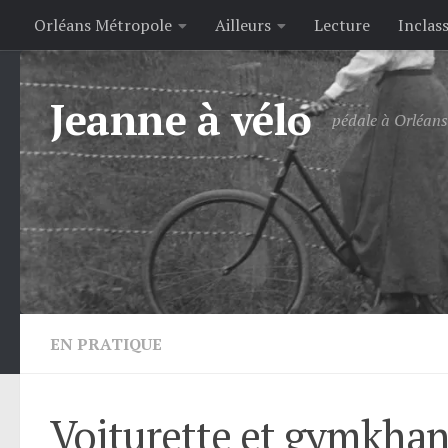
Orléans Métropole
Ailleurs
Lecture
Inclas
Skip to content
Jeanne à vélo
pédale à Orléans 
EN PRATIQUE
Voiturette et gymkha