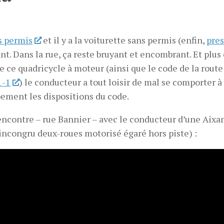
s permis
et il y a la voiturette sans permis (enfin,
pre
nt. Dans la rue, ça reste bruyant et encombrant. Et plus
 ce quadricycle à moteur (ainsi que le code de la route
1-1
) le conducteur a tout loisir de mal se comporter à
bement les dispositions du code.
encontre – rue Bannier – avec le conducteur d’une Aixa
s incongru deux-roues motorisé égaré hors piste) :