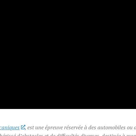
caniques
, est une épreuve réservée à des automobiles ou 
érissé d’obstacles et de difficultés diverses, destinée à mon