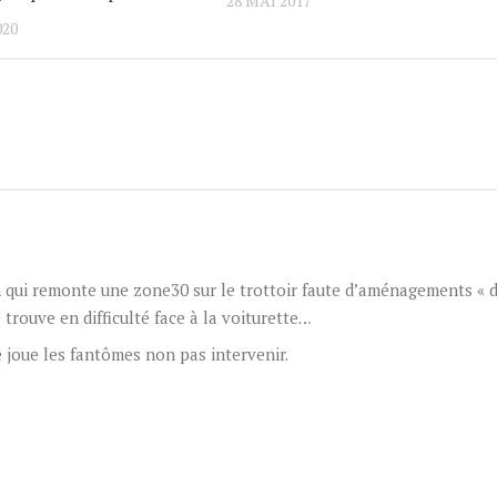
28 MAI 2017
020
en qui remonte une zone30 sur le trottoir faute d’aménagements « 
 trouve en difficulté face à la voiturette…
e joue les fantômes non pas intervenir.