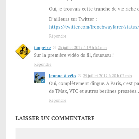
Oui, je trouvais cette tranche de vie riche
D’ailleurs sur Twitter :
https://twitter.com/frenchwayfarer/statu
Répondre
janpeire
25 juillet 2017 à 19 h 54 min
Sur la première vidéo du fil, fiuuuuuu !
Répondre
Jeanne à vélo
25 juillet 2017 à 20 h 02 min
Oui, complètement dingue. A Paris, c’est p
de TMax, VTC et autres berlines pressées
Répondre
LAISSER UN COMMENTAIRE