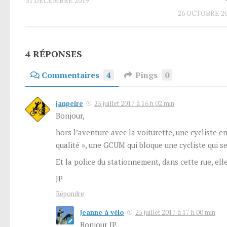
31 DÉCEMBRE 2019
26 OCTOBRE 2
4 RÉPONSES
Commentaires
4
Pings
0
janpeire
25 juillet 2017 à 16 h 02 min
Bonjour,
hors l’aventure avec la voiturette, une cycliste 
qualité », une GCUM qui bloque une cycliste qui se
Et la police du stationnement, dans cette rue, ell
JP
Répondre
Jeanne à vélo
25 juillet 2017 à 17 h 00 min
Bonjour JP,