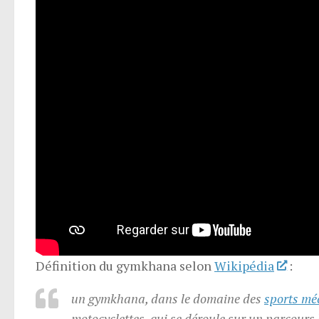
Définition du gymkhana selon
Wikipédia
:
un gymkhana, dans le domaine des
sports mé
motocyclettes, qui se déroule sur un parcours h