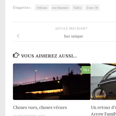
Étiquettes :
Orléans
rue Bannier
Vidéo
Zone 30
ARTICLE PRÉCÉDENT
Sas unique
VOUS AIMEREZ AUSSI...
4
Choses vues, choses vécues
Un retour d’
Arrow Famil