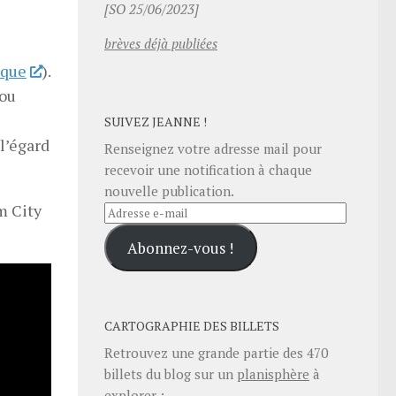
[SO 25/06/2023]
brèves déjà publiées
sque
).
 ou
SUIVEZ JEANNE !
 l’égard
Renseignez votre adresse mail pour
recevoir une notification à chaque
nouvelle publication.
m City
Adresse
e-
Abonnez-vous !
mail
CARTOGRAPHIE DES BILLETS
Retrouvez une grande partie des
470
billets du blog sur un
planisphère
à
explorer :