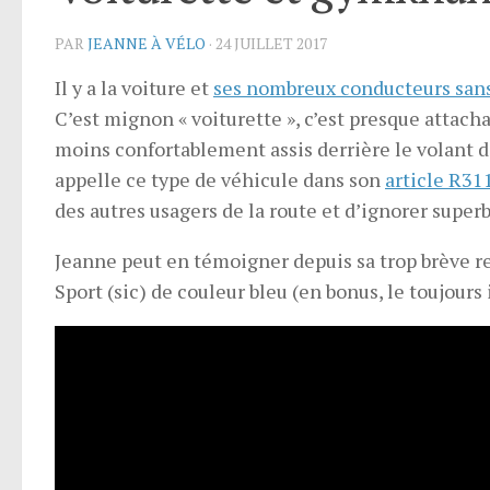
PAR
JEANNE À VÉLO
·
24 JUILLET 2017
Il y a la voiture et
ses nombreux conducteurs san
C’est mignon « voiturette », c’est presque attacha
moins confortablement assis derrière le volant de
appelle ce type de véhicule dans son
article R31
des autres usagers de la route et d’ignorer super
Jeanne peut en témoigner depuis sa trop brève r
Sport (sic) de couleur bleu (en bonus, le toujour