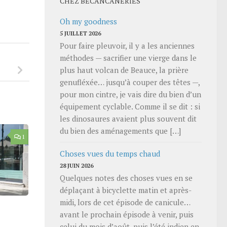
CHEZ BECANCANERIES
Oh my goodness
5 JUILLET 2026
Pour faire pleuvoir, il y a les anciennes
méthodes — sacrifier une vierge dans le
plus haut volcan de Beauce, la prière
genufléxée… jusqu’à couper des têtes —,
pour mon cintre, je vais dire du bien d’un
équipement cyclable. Comme il se dit : si
les dinosaures avaient plus souvent dit
du bien des aménagements que […]
1
Choses vues du temps chaud
28 JUIN 2026
Quelques notes des choses vues en se
déplaçant à bicyclette matin et après-
midi, lors de cet épisode de canicule…
avant le prochain épisode à venir, puis
celui du mois d’août, puis l’été indien en