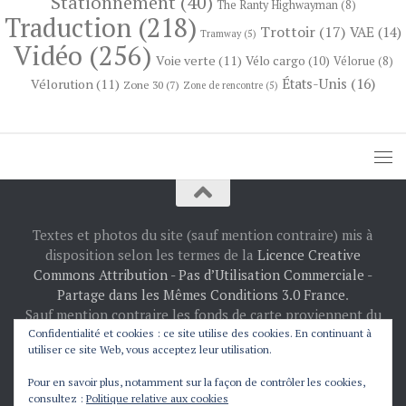
Stationnement
(40)
The Ranty Highwayman
(8)
Traduction
(218)
Trottoir
(17)
VAE
(14)
Tramway
(5)
Vidéo
(256)
Voie verte
(11)
Vélo cargo
(10)
Vélorue
(8)
États-Unis
(16)
Vélorution
(11)
Zone 30
(7)
Zone de rencontre
(5)
Textes et photos du site (sauf mention contraire) mis à
disposition selon les termes de la
Licence Creative
Commons Attribution - Pas d’Utilisation Commerciale -
Partage dans les Mêmes Conditions 3.0 France
.
Sauf mention contraire les fonds de carte proviennent du
projet
OpenStreetMap
: © les contributeurs
Confidentialité et cookies : ce site utilise des cookies. En continuant à
utiliser ce site Web, vous acceptez leur utilisation.
d’OpenStreetMap.
Fièrement propulsé par
- Conçu par
Thème Hueman
Pour en savoir plus, notamment sur la façon de contrôler les cookies,
consultez :
Politique relative aux cookies