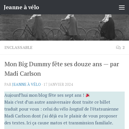
Jeanne à vélo
Skip to content
INCLASSABLE
2
Mon Big Dummy fête ses douze ans — par
Madi Carlson
PAR
JEANNE À VÉLO
·
17 JANVIER 2024
Aujourd’hui mon blog fête ses sept ans !
Mais c’est d’un autre anniversaire dont traite ce billet
traduit pour vous : celui du vélo
longtail
de l’étatsunienne
Madi Carlson dont j’ai déjà eu le plaisir de vous proposer
des textes. Ici ça cause matos et transmission familiale.