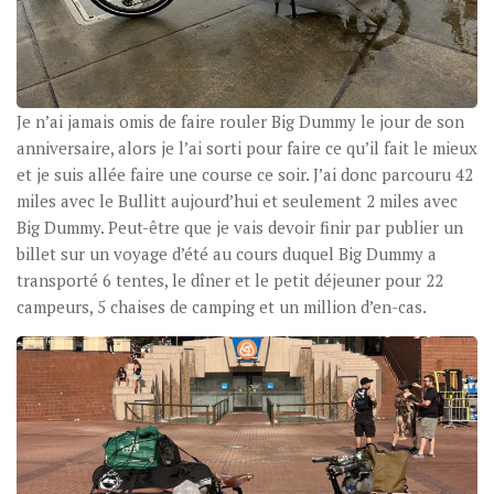
Je n’ai jamais omis de faire rouler Big Dummy le jour de son
anniversaire, alors je l’ai sorti pour faire ce qu’il fait le mieux
et je suis allée faire une course ce soir. J’ai donc parcouru 42
miles avec le Bullitt aujourd’hui et seulement 2 miles avec
Big Dummy. Peut-être que je vais devoir finir par publier un
billet sur un voyage d’été au cours duquel Big Dummy a
transporté 6 tentes, le dîner et le petit déjeuner pour 22
campeurs, 5 chaises de camping et un million d’en-cas.