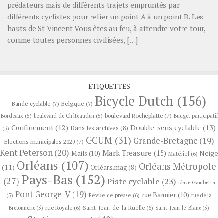
prédateurs mais de différents trajets empruntés par
différents cyclistes pour relier un point A à un point B. Les
hauts de St Vincent Vous êtes au feu, à attendre votre tour,
comme toutes personnes civilisées, […]
ÉTIQUETTES
Bicycle Dutch
(156)
Bande cyclable
(7)
Belgique
(7)
boulevard Rocheplatte
(7)
Bordeaux
(5)
boulevard de Châteaudun
(5)
Budget participatif
Confinement
(12)
Double-sens cyclable
(13)
Dans les archives
(8)
(5)
GCUM
(31)
Grande-Bretagne
(19)
Elections municipales 2020
(7)
Kent Peterson
(20)
Mark Treasure
(15)
Neige
Mails
(10)
Matériel
(6)
Orléans
(107)
Orléans Métropole
(11)
Orléans.mag
(8)
Pays-Bas
(152)
(27)
Piste cyclable
(23)
place Gambetta
Pont George-V
(19)
rue Bannier
(10)
Revue de presse
(6)
(5)
rue de la
rue Royale
(6)
Saint-Jean-de-la-Ruelle
(6)
Bretonnerie
(5)
Saint-Jean-le-Blanc
(5)