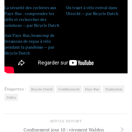
La sécurité des cyclistes aux
Un trajet à vélo estival dans
Pays-Bas : comprendre les
Utrecht — par Bicycle Dutch
défis et rechercher des
solutions — par Bicycle Dutch
Aux Pays-Bas, beaucoup de
livraisons de repas à vélo
pendant la pandémie — par
Bicycle Dutch
Étiquettes :
Bicycle Dutch
Confinement
Pays-Bas
Traduction
Vidéo
ARTICLE SUIVANT
Confinement jour 10 : vivement Walden