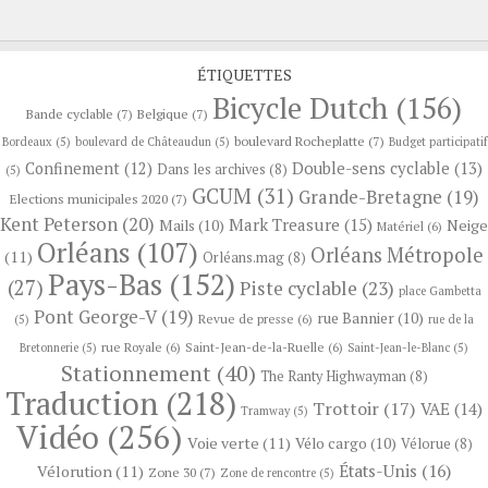
ÉTIQUETTES
Bicycle Dutch
(156)
Bande cyclable
(7)
Belgique
(7)
boulevard Rocheplatte
(7)
Bordeaux
(5)
boulevard de Châteaudun
(5)
Budget participatif
Confinement
(12)
Double-sens cyclable
(13)
Dans les archives
(8)
(5)
GCUM
(31)
Grande-Bretagne
(19)
Elections municipales 2020
(7)
Kent Peterson
(20)
Mark Treasure
(15)
Neige
Mails
(10)
Matériel
(6)
Orléans
(107)
Orléans Métropole
(11)
Orléans.mag
(8)
Pays-Bas
(152)
(27)
Piste cyclable
(23)
place Gambetta
Pont George-V
(19)
rue Bannier
(10)
Revue de presse
(6)
(5)
rue de la
rue Royale
(6)
Saint-Jean-de-la-Ruelle
(6)
Bretonnerie
(5)
Saint-Jean-le-Blanc
(5)
Stationnement
(40)
The Ranty Highwayman
(8)
Traduction
(218)
Trottoir
(17)
VAE
(14)
Tramway
(5)
Vidéo
(256)
Voie verte
(11)
Vélo cargo
(10)
Vélorue
(8)
États-Unis
(16)
Vélorution
(11)
Zone 30
(7)
Zone de rencontre
(5)