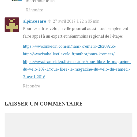
Merci pour le lien.
Répondre
alpincesare
27 avril 2017 à 22 h 05 min
Pour les infras vélo, la ville pourrait aussi – tout simplement –
faire appel à un expert et néammoins régional de l’étape:
https://www.linkedin.com/in/hans-kremers-2b209235/
http://www.isabelleetlevelo.fr/author/hans-kremers/
https://www.francebleu.fr/emissions/roue-libre-le-magazine-
du-velo/107-1/roue-libre-le-magazine-du-velo-du-samedi-
2-avril-2016
Répondre
LAISSER UN COMMENTAIRE