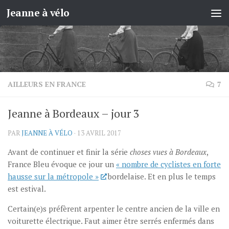
Jeanne à vélo
Skip to content
AILLEURS EN FRANCE
7
Jeanne à Bordeaux – jour 3
PAR
JEANNE À VÉLO
·
13 AVRIL 2017
Avant de continuer et finir la série
choses vues à Bordeaux
,
France Bleu évoque ce jour un
« nombre de cyclistes en forte
hausse sur la métropole »
bordelaise. Et en plus le temps
est estival.
Certain(e)s préfèrent arpenter le centre ancien de la ville en
voiturette électrique. Faut aimer être serrés enfermés dans