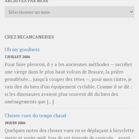
ARCHIVES PAR MOIS
Archives
par
mois
CHEZ BECANCANERIES
Oh my goodness
5 JUILLET 2026
Pour faire pleuvoir, il y a les anciennes méthodes — sacrifier
une vierge dans le plus haut volcan de Beauce, la prière
genufléxée… jusqu’à couper des têtes —, pour mon cintre, je
vais dire du bien d’un équipement cyclable. Comme il se dit :
si les dinosaures avaient plus souvent dit du bien des
aménagements que […]
Choses vues du temps chaud
28 JUIN 2026
Quelques notes des choses vues en se déplaçant à bicyclette
matin et après-midi, lors de cet épisode de canicule… avant