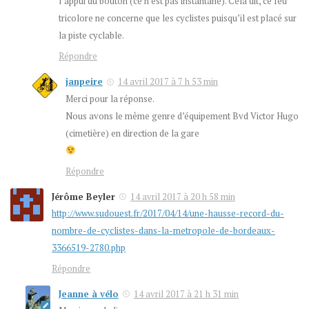
l’appui du bouton (ce n’est pas instantané). Cela dit, ce feu
tricolore ne concerne que les cyclistes puisqu’il est placé sur
la piste cyclable.
Répondre
janpeire
14 avril 2017 à 7 h 53 min
Merci pour la réponse.
Nous avons le même genre d’équipement Bvd Victor Hugo
(cimetière) en direction de la gare
Répondre
Jérôme Beyler
14 avril 2017 à 20 h 58 min
http://www.sudouest.fr/2017/04/14/une-hausse-record-du-
nombre-de-cyclistes-dans-la-metropole-de-bordeaux-
3366519-2780.php
Répondre
Jeanne à vélo
14 avril 2017 à 21 h 31 min