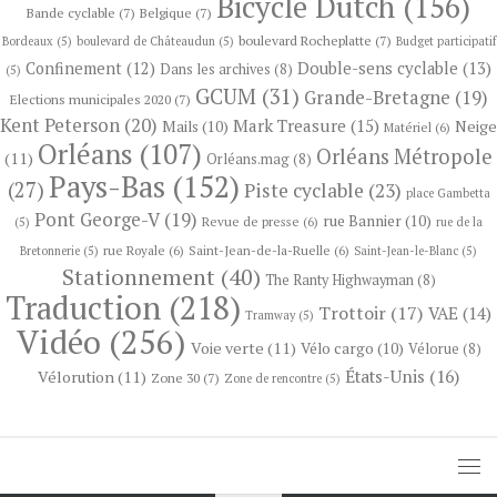
Bicycle Dutch
(156)
Bande cyclable
(7)
Belgique
(7)
boulevard Rocheplatte
(7)
Bordeaux
(5)
boulevard de Châteaudun
(5)
Budget participatif
Confinement
(12)
Double-sens cyclable
(13)
Dans les archives
(8)
(5)
GCUM
(31)
Grande-Bretagne
(19)
Elections municipales 2020
(7)
Kent Peterson
(20)
Mark Treasure
(15)
Neige
Mails
(10)
Matériel
(6)
Orléans
(107)
Orléans Métropole
(11)
Orléans.mag
(8)
Pays-Bas
(152)
(27)
Piste cyclable
(23)
place Gambetta
Pont George-V
(19)
rue Bannier
(10)
Revue de presse
(6)
(5)
rue de la
rue Royale
(6)
Saint-Jean-de-la-Ruelle
(6)
Bretonnerie
(5)
Saint-Jean-le-Blanc
(5)
Stationnement
(40)
The Ranty Highwayman
(8)
Traduction
(218)
Trottoir
(17)
VAE
(14)
Tramway
(5)
Vidéo
(256)
Voie verte
(11)
Vélo cargo
(10)
Vélorue
(8)
États-Unis
(16)
Vélorution
(11)
Zone 30
(7)
Zone de rencontre
(5)