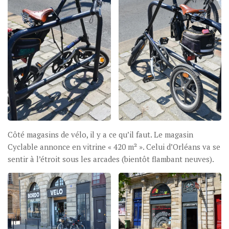
Côté magasins de vélo, il y a ce qu’il faut. Le magasin
Cyclable annonce en vitrine « 420 m² ». Celui d’Orléans va se
sentir à l’étroit sous les arcades (bientôt flambant neuves).