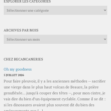
EXPLORER LES CATÉGORIES
Explorer
les
catégories
ARCHIVES PAR MOIS
Archives
par
mois
CHEZ BECANCANERIES
Oh my goodness
5 JUILLET 2026
Pour faire pleuvoir, il y a les anciennes méthodes — sacrifier
une vierge dans le plus haut volcan de Beauce, la prière
genufléxée… jusqu’à couper des têtes —, pour mon cintre, je
vais dire du bien d’un équipement cyclable. Comme il se dit :
si les dinosaures avaient plus souvent dit du bien des
aménagements que […]