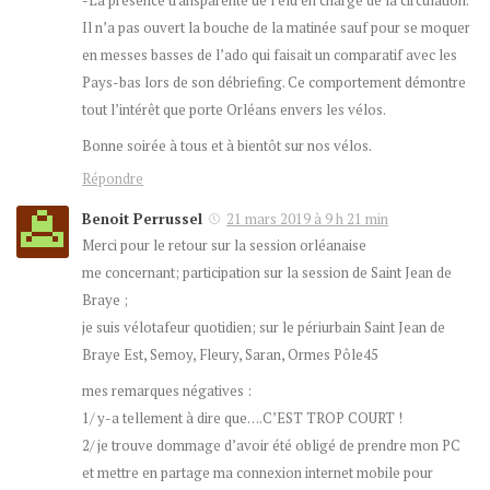
-La présence transparente de l’élu en charge de la circulation.
Il n’a pas ouvert la bouche de la matinée sauf pour se moquer
en messes basses de l’ado qui faisait un comparatif avec les
Pays-bas lors de son débriefing. Ce comportement démontre
tout l’intérêt que porte Orléans envers les vélos.
Bonne soirée à tous et à bientôt sur nos vélos.
Répondre
Benoit Perrussel
21 mars 2019 à 9 h 21 min
Merci pour le retour sur la session orléanaise
me concernant; participation sur la session de Saint Jean de
Braye ;
je suis vélotafeur quotidien; sur le périurbain Saint Jean de
Braye Est, Semoy, Fleury, Saran, Ormes Pôle45
mes remarques négatives :
1/ y-a tellement à dire que….C’EST TROP COURT !
2/ je trouve dommage d’avoir été obligé de prendre mon PC
et mettre en partage ma connexion internet mobile pour