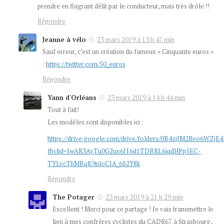
prendre en flagrant délit par le conducteur, mais très drôle !!
Répondre
Jeanne à vélo
23 mars 2019 à 13 h 47 min
Sauf erreur, c’est un création du fameux « Cinquante euros »
:
https://twitter.com/50_euros
Répondre
Yann d'Orléans
23 mars 2019 à 14 h 44 min
Tout à fait!
Les modèles sont disponibles ici :
https://drive.google.com/drive/folders/0B4zjfM2Reo6WZj
fbclid=IwAR3AyTu0G2ux6I16d1TDBRL6iqdHPp5EC-
TYLvcThMBqK9nloCIA_6S2Y8k
Répondre
The Potager
23 mars 2019 à 21 h 29 min
Excellent ! Merci pour ce partage ! Je vais transmettre le
lien à mes confrères cyclistes du CADR67 à Strasbourg,