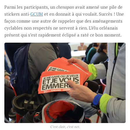
Parmi les participants, un
chenapan
avait amené une pile de
stickers anti-
GCUM
et en donnait à qui voulait. Succès ! Une
façon comme une autre de rappeler que des aménagements
cyclables non respectés ne servent à rien. L’élu orléanais
présent qui s’est rapidement éclipsé a raté ce bon moment.
C’est clair, c’est net.