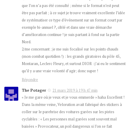
que l’on n’a pas été consulté ; même si le format n’est peut
être pas parfait ; à ce sujet je trouve vraiment excellente l’idée
de systématiser ce type d’événement sur un format court par
exemple bi-annuel ?, ciblé et dans une vraie démarche
d’amélioration continue ! je suis partant à fond sur la partie
Nord.
2/me concernant ; je me suis focalisé sur les points chauds
(mon combat quotidien !) : les grands giratoires du pôle 45,
Montaran, Leclerc Fleury, et surtout DIOR : j’ai eu le sentiment
qu’il y a une vraie volonté d’agir; donc super !
Répondre
The Potager
21 mars 2019 à 19 h 47 min
« Je me gare où je veux et je vous emmerde » haha Excellent !
Dans la même veine, Velorution avait fabriqué des stickers à
coller sur le parebrise des voitures garées sur les pistes
cyclables : « Les personnes mal garées sont souvent mal
baisées » Provocateur, un poil dangereux si l’on se fait