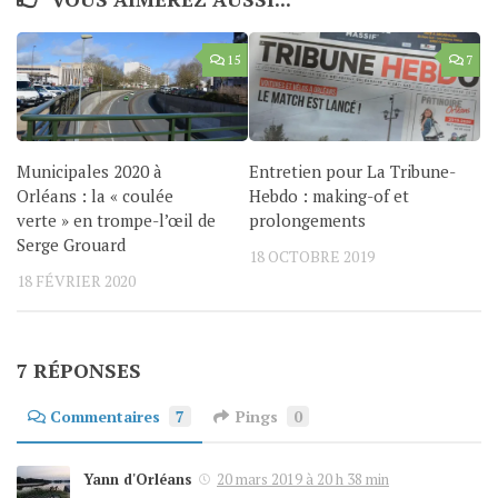
15
7
Municipales 2020 à
Entretien pour La Tribune-
Orléans : la « coulée
Hebdo : making-of et
verte » en trompe-l’œil de
prolongements
Serge Grouard
18 OCTOBRE 2019
18 FÉVRIER 2020
7 RÉPONSES
Commentaires
7
Pings
0
Yann d'Orléans
20 mars 2019 à 20 h 38 min