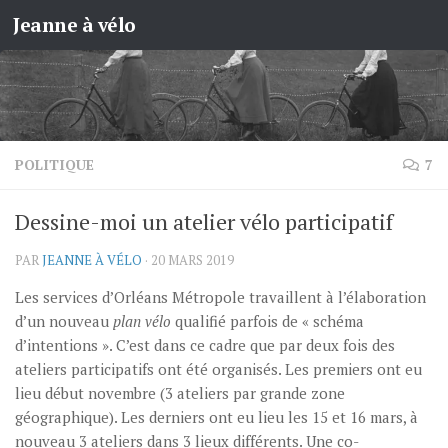
Jeanne à vélo
Skip to content
POLITIQUE
7
Dessine-moi un atelier vélo participatif
PAR
JEANNE À VÉLO
·
20 MARS 2019
Les services d’Orléans Métropole travaillent à l’élaboration
d’un nouveau
plan vélo
qualifié parfois de « schéma
d’intentions ». C’est dans ce cadre que par deux fois des
ateliers participatifs ont été organisés. Les premiers ont eu
lieu début novembre (3 ateliers par grande zone
géographique). Les derniers ont eu lieu les 15 et 16 mars, à
nouveau 3 ateliers dans 3 lieux différents. Une co-