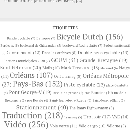
comme toutes personnes civilisées, […]
ÉTIQUETTES
Bicycle Dutch
(156)
Bande cyclable
(7)
Belgique
(7)
boulevard Rocheplatte
(7)
Bordeaux
(5)
boulevard de Châteaudun
(5)
Budget participatif
Confinement
(12)
Double-sens cyclable
(13)
Dans les archives
(8)
(5)
GCUM
(31)
Grande-Bretagne
(19)
Elections municipales 2020
(7)
Kent Peterson
(20)
Mark Treasure
(15)
Neige
Mails
(10)
Matériel
(6)
Orléans
(107)
Orléans Métropole
(11)
Orléans.mag
(8)
Pays-Bas
(152)
(27)
Piste cyclable
(23)
place Gambetta
Pont George-V
(19)
rue Bannier
(10)
Revue de presse
(6)
(5)
rue de la
rue Royale
(6)
Saint-Jean-de-la-Ruelle
(6)
Bretonnerie
(5)
Saint-Jean-le-Blanc
(5)
Stationnement
(40)
The Ranty Highwayman
(8)
Traduction
(218)
Trottoir
(17)
VAE
(14)
Tramway
(5)
Vidéo
(256)
Voie verte
(11)
Vélo cargo
(10)
Vélorue
(8)