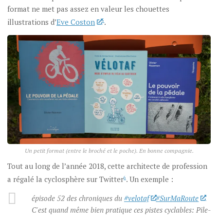
format ne met pas assez en valeur les chouettes
illustrations d’
Eve Coston
5
.
Un petit format (entre le broché et le poche). En bonne compagnie.
Tout au long de l’année 2018, cette architecte de profession
a régalé la cyclosphère sur Twitter
6
. Un exemple :
épisode 52 des chroniques du
#velotaf
#SurMaRoute
C'est quand même bien pratique ces pistes cyclables: Pile-