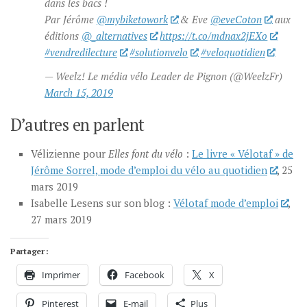
dans les bacs !
Par Jérôme
@mybiketowork
& Eve
@eveCoton
aux
éditions
@_alternatives
https://t.co/mdnax2jEXo
#vendredilecture
#solutionvelo
#veloquotidien
— Weelz! Le média vélo Leader de Pignon (@WeelzFr)
March 15, 2019
D’autres en parlent
Vélizienne pour
Elles font du vélo
:
Le livre « Vélotaf » de
Jérôme Sorrel, mode d’emploi du vélo au quotidien
, 25
mars 2019
Isabelle Lesens sur son blog :
Vélotaf mode d’emploi
,
27 mars 2019
Partager :
Imprimer
Facebook
X
Pinterest
E-mail
Plus