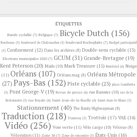
ÉTIQUETTES
Bicycle Dutch
(156)
Bande cyclable
(7)
Belgique
(7)
boulevard Rocheplatte
(7)
Bordeaux
(5)
boulevard de Châteaudun
(5)
Budget participatif
Confinement
(12)
Double-sens cyclable
(13)
Dans les archives
(8)
(5)
GCUM
(31)
Grande-Bretagne
(19)
Elections municipales 2020
(7)
Kent Peterson
(20)
Mark Treasure
(15)
Neige
Mails
(10)
Matériel
(6)
Orléans
(107)
Orléans Métropole
(11)
Orléans.mag
(8)
Pays-Bas
(152)
(27)
Piste cyclable
(23)
place Gambetta
Pont George-V
(19)
rue Bannier
(10)
Revue de presse
(6)
(5)
rue de la
rue Royale
(6)
Saint-Jean-de-la-Ruelle
(6)
Bretonnerie
(5)
Saint-Jean-le-Blanc
(5)
Stationnement
(40)
The Ranty Highwayman
(8)
Traduction
(218)
Trottoir
(17)
VAE
(14)
Tramway
(5)
Vidéo
(256)
Voie verte
(11)
Vélo cargo
(10)
Vélorue
(8)
États-Unis
(16)
Vélorution
(11)
Zone 30
(7)
Zone de rencontre
(5)