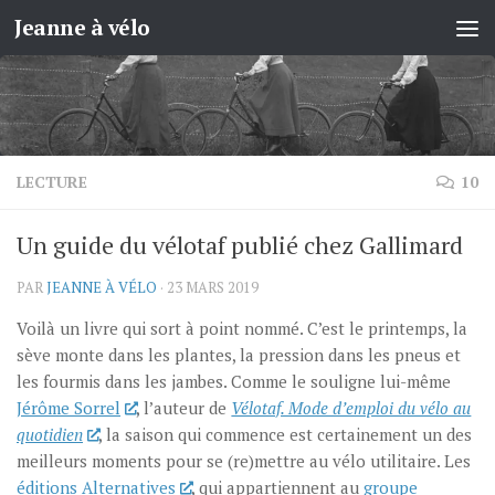
Jeanne à vélo
Skip to content
LECTURE
10
Un guide du vélotaf publié chez Gallimard
PAR
JEANNE À VÉLO
·
23 MARS 2019
Voilà un livre qui sort à point nommé. C’est le printemps, la
sève monte dans les plantes, la pression dans les pneus et
les fourmis dans les jambes. Comme le souligne lui-même
Jérôme Sorrel
, l’auteur de
Vélotaf. Mode d’emploi du vélo au
quotidien
, la saison qui commence est certainement un des
meilleurs moments pour se (re)mettre au vélo utilitaire. Les
éditions Alternatives
, qui appartiennent au
groupe