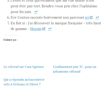
Celles et ceux qui estiment que ma vue baisse n’ont
peut-être pas tort. Rendez-vous pris chez l’ophtalmo
pour fin juin.
Eve Coston raconte brièvement son parcours
ici
.
En fait si : j’ai découvert la marque française – très haut
de gamme –
Heroïn
.
J’aime ça :
Le vélotaf sur l’axe ligérien
Confinement jour 31 : pour un
urbanisme offensif
Qui a répondu au baromètre
vélo à Orléans et Olivet ?