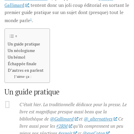
Gallimard
, tentent donc un joli coup éditorial en sortant le
premier guide pratique sur un sujet dont (presque) tout le
monde parle
1
.
Un guide pratique
Un néologisme
Un bémol
Échappée finale
D’autres en parlent
J’aime ça :
Un guide pratique
C’était hier. La traditionnelle dédicace pour la presse. Le
livre est magnifique presque aussi beau que la
bibliothèque de ⁦
@Gallimard
⁩ et ⁦⁦
@_alternatives
⁩ Ce
livre aussi pour les
#2RM
qu’ils comprennent un peu
mieux nos réactions
#espoir
cc ⁦
@eveCoton