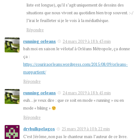
liste est longue), qu’il s’agit uniquement de dessins des
situations que nous vivont au quotidien bien trop souvent. :-/
J’irai le feuilleter si je le vois à la médiathèque.
Répondre
running orleans
24 mars 2019 à 18 h 43 min
bah moi en saison le vélotaf à Orléans Métropole, ça donne
ça :
https://couriraorleans.wordpress.com/2015/08/09/orleans-
mappartient/
Répondre
running orleans
24 mars 2019 à 18 h 45 min
euh… je veux dire : que ce soit en mode « running » ou en
mode « biking »
Répondre
drybulkpelagos
25 mars 2019 à 10 h 22 min
C’est Jérôme, non pas le chanteur mais l’auteur de ce livre.