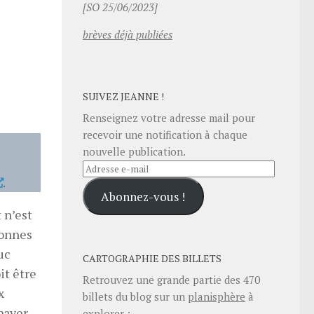
[SO 25/06/2023]
brèves déjà publiées
SUIVEZ JEANNE !
Renseignez votre adresse mail pour
recevoir une notification à chaque
nouvelle publication.
Adresse
.
e-
Abonnez-vous !
mail
 n’est
bonnes
uc
CARTOGRAPHIE DES BILLETS
it être
Retrouvez une grande partie des
470
x
billets du blog sur un
planisphère
à
 payer
explorer :