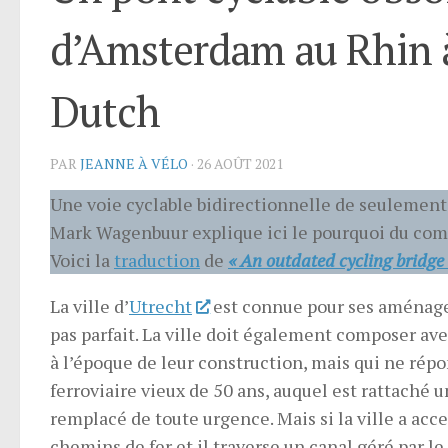
d’Amsterdam au Rhin à
Dutch
PAR
JEANNE À VÉLO
·
26 AOÛT 2021
Une voie cyclable bidirectionnelle de seulement 1
Mark Wagenbuur explique ici le pourquoi du co
Voici la
traduction
de
« An outdated cycling bridge
La ville d’
Utrecht
est connue pour ses aménage
pas parfait. La ville doit également composer av
à l’époque de leur construction, mais qui ne rép
ferroviaire vieux de 50 ans, auquel est rattaché 
remplacé de toute urgence. Mais si la ville a acce
chemins de fer et il traverse un canal géré par l