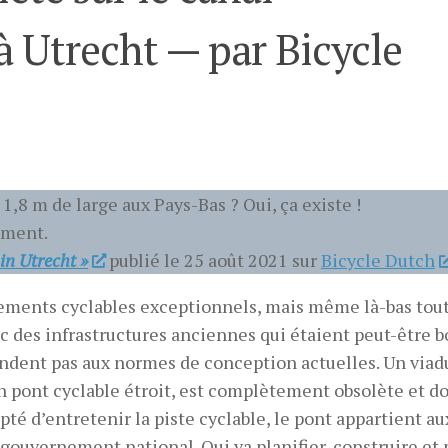
 Utrecht — par Bicycle
,8 m de large aux Pays-Bas ? Oui, ça existe !
mment.
 in Utrecht
»
publié le 25 août 2021 sur
Bicycle Dutch
ments cyclables exceptionnels, mais même là-bas tout
ec des infrastructures anciennes qui étaient peut-être 
ondent pas aux normes de conception actuelles. Un viad
un pont cyclable étroit, est complètement obsolète et do
pté d’entretenir la piste cyclable, le pont appartient au
e gouvernement national. Qui va planifier, construire et