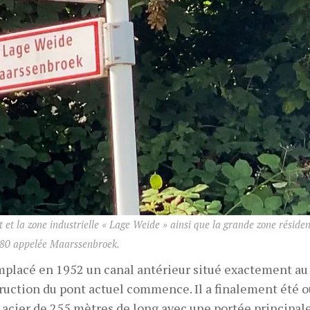
 et la zone industrielle « Lage Weide » ainsi que la grande zone résiden
80 appelée Maarssenbroek.
remplacé en 1952 un canal antérieur situé exactement 
struction du pont actuel commence. Il a finalement été 
 acier de 255 mètres de long avec une portée principal