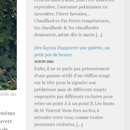
septembre, l’automne pakistanais en
novembre, l’hiver hawaïen…
Chauffard⋅es Par fortes températures,
les chauffards & les chauffardes
demeurent, même dès le matin […]
Des façons d’apporter une galette, un
petit pot de beurre
20 JUIN 2026
Enfin, il ne se parle pas présentement
d’une gamine attifé d’un chiffon rouge
sur la tête pour la signaler aux
prédateurs mais de différents trajets
tielle des
empruntés par différents cyclistes pour
relier un point A à un point B. Les hauts
de St Vincent Vous êtes au feu, à
au même
attendre votre tour, comme toutes
ouvert
personnes civilisées, […]
e de