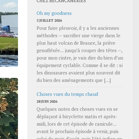
CHEZ BECANCANERIES
Oh my goodness
5 JUILLET 2026
Pour faire pleuvoir, il y a les anciennes
méthodes — sacrifier une vierge dans le
plus haut volcan de Beauce, la prière
genufléxée… jusqu’à couper des têtes —,
pour mon cintre, je vais dire du bien d’un
équipement cyclable. Comme il se dit : si
les dinosaures avaient plus souvent dit
du bien des aménagements que […]
Choses vues du temps chaud
28 JUIN 2026
Quelques notes des choses vues en se
déplaçant à bicyclette matin et après-
midi, lors de cet épisode de canicule…
avant le prochain épisode à venir, puis
celui du mois d’août, puis l’été indien en