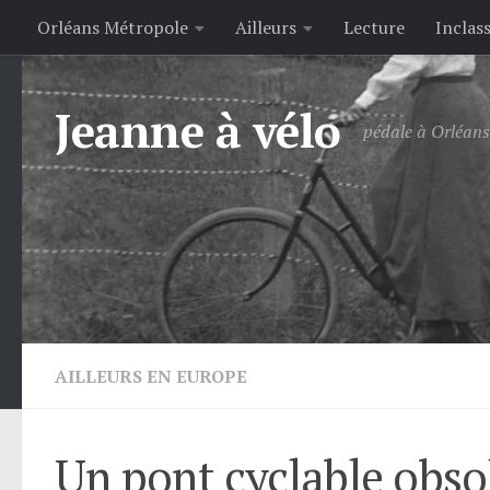
Orléans Métropole
Ailleurs
Lecture
Inclas
Skip to content
Jeanne à vélo
pédale à Orléans 
AILLEURS EN EUROPE
Un pont cyclable obsol