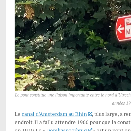
Le pont constitue une liaison importante entre le nord d’Utrecht
années 19
Le
canal d’Amsterdam au Rhin
, plus large, a 
endroit. Il a fallu attendre 1966 pour que la con
en 1970. Le «
Demkaspoorbrug
» est un pont en