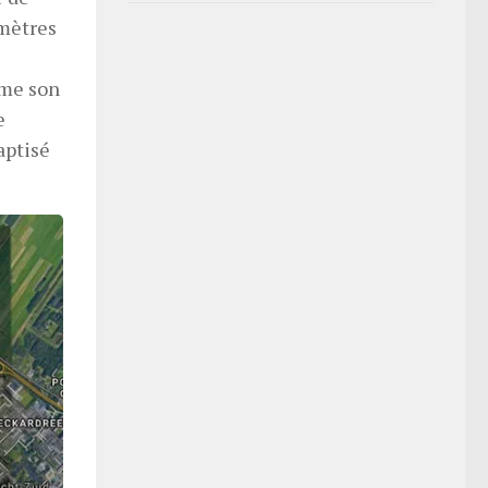
 mètres
mme son
e
aptisé