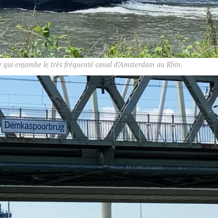
e qui enjambe le très fréquenté canal d’Amsterdam au Rhin.