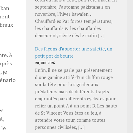
septembre, l’automne pakistanais en
uban
novembre, l’hiver hawaïen…
ement
Chauffard⋅es Par fortes températures,
mbreux
les chauffards & les chauffardes
demeurent, même dès le matin […]
Des façons d’apporter une galette, un
nte. À
petit pot de beurre
Après
20 JUIN 2026
Enfin, il ne se parle pas présentement
, je
d’une gamine attifé d’un chiffon rouge
cénario
sur la tête pour la signaler aux
n
prédateurs mais de différents trajets
empruntés par différents cyclistes pour
relier un point A à un point B. Les hauts
es
de St Vincent Vous êtes au feu, à
t,
attendre votre tour, comme toutes
personnes civilisées, […]
 le