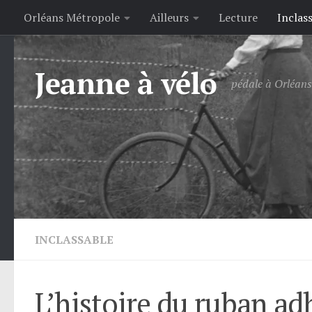
Orléans Métropole
Ailleurs
Lecture
Inclas
Skip to content
Jeanne à vélo
pédale à Orléans 
INCLASSABLE
L’histoire du ruban ad