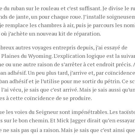
du ruban sur le rouleau et c’est suffisant. Je divise le r
onds de jante, un pour chaque roue. J’installe soigneus
je remplace les chambres à air, puis je parcours les no
 où j’achète un nouveau kit de réparation.
reux autres voyages entrepris depuis, j’ai essayé de
 Plaines du Wyoming. L’explication logique est la suiva
ou une autre raison de s’arrêter à cet endroit précis. 
ban adhésif. Un peu plus tard, j’arrive et, par coïncidence
n adhésif et je l’utilise pour me sortir du pétrin. Ce s
’ai vécu, je sais que c’est arrivé. Mais je sais aussi qu’u
es à cette coïncidence de se produire.
ue les voies du Seigneur sont impénétrables. Les taoïst
ais sur le bon chemin. Et Mick Jagger dirait qu’en essayan
Je ne sais pas qui a raison. Mais je sais que c’est ainsi que