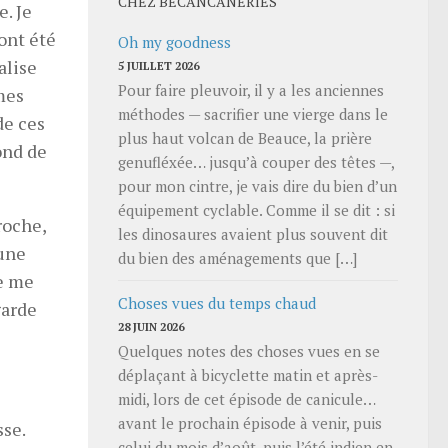
CHEZ BECANCANERIES
e. Je
 ont été
Oh my goodness
alise
5 JUILLET 2026
Pour faire pleuvoir, il y a les anciennes
 mes
méthodes — sacrifier une vierge dans le
de ces
plus haut volcan de Beauce, la prière
fond de
genufléxée… jusqu’à couper des têtes —,
pour mon cintre, je vais dire du bien d’un
équipement cyclable. Comme il se dit : si
roche,
les dinosaures avaient plus souvent dit
cune
du bien des aménagements que […]
ne me
Choses vues du temps chaud
garde
28 JUIN 2026
Quelques notes des choses vues en se
déplaçant à bicyclette matin et après-
midi, lors de cet épisode de canicule…
avant le prochain épisode à venir, puis
sse.
celui du mois d’août, puis l’été indien en