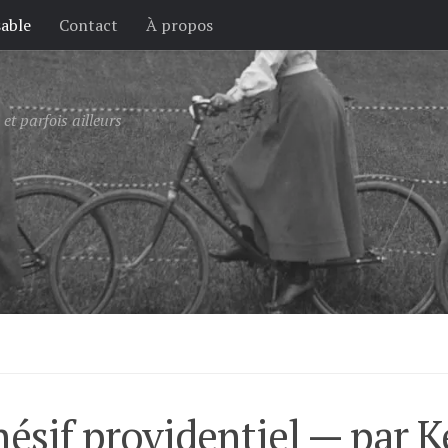
sable
Contact
À propos
et parfois ailleurs
hésif providentiel — par K