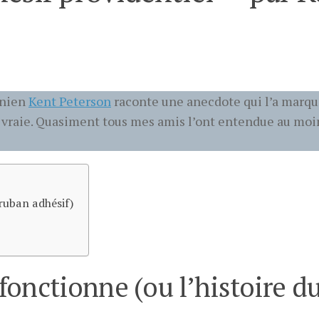
unien
Kent Peterson
raconte une anecdote qui l’a marqu
00% vraie. Quasiment tous mes amis l’ont entendue au mo
ruban adhésif)
fonctionne (ou l’histoire d