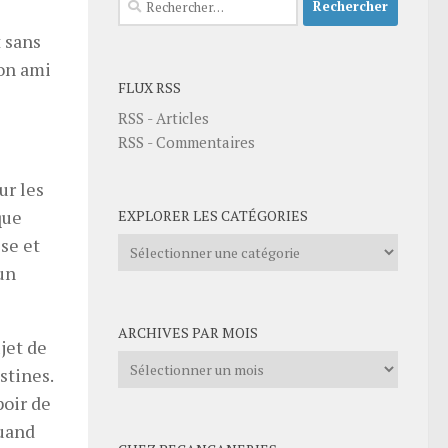
 sans
mon ami
FLUX RSS
RSS - Articles
RSS - Commentaires
ur les
que
EXPLORER LES CATÉGORIES
se et
Explorer
les
 un
catégories
ARCHIVES PAR MOIS
jet de
Archives
stines.
par
poir de
mois
quand