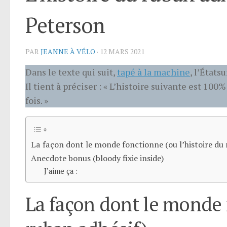
Peterson
PAR
JEANNE À VÉLO
·
12 MARS 2021
Dans le texte qui suit,
tapé à la machine
, l’États
Il tient à préciser : « L’histoire suivante est 1
fois. »
La façon dont le monde fonctionne (ou l’histoire du 
Anecdote bonus (bloody fixie inside)
J’aime ça :
La façon dont le monde 