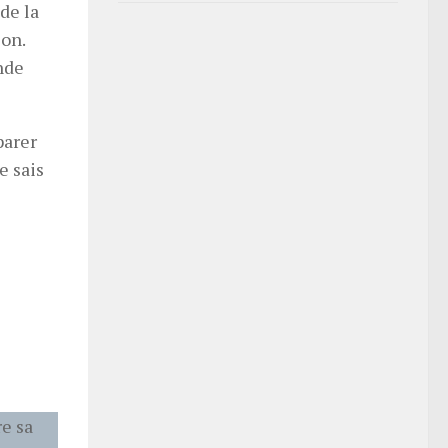
de la
çon.
onde
parer
e sais
e sa