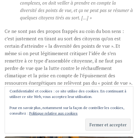
complexes, on doit veiller à prendre en compte la
diversité des points de vue, et ça ne peut pas se résumer à
quelques citoyens tirés au sort. […] »
Ce ne sont pas des propos frappés au coin du bon sens :
c’est justement en tirant au sort des citoyens qu’on est
certain d’atteindre « la diversité des points de vue ». Et
même si on peut légitimement critiquer l’idée de s’en
remettre à ce type d’assemblée citoyenne, il ne faut pas
perdre de vue que la lutte contre le réchauffement
climatique et la prise en compte de l’épuisement des
ressources énergétiques ne relèvent pas du « point de vue ».
Et là vous me voyez venir : le point de vue de l’amateur de
Confidentialité et cookies : ce site utilise des cookies. En continuant à
utiliser ce site Web, vous acceptez leur utilisation.
gros SUV ne peut pas entrer en ligne de compte dès lors
qu’il est établi que la part déplacement de notre bilan
Pour en savoir plus, notamment sur la façon de contrôler les cookies,
carbone figure parmi les plus importantes et que c’est celle
consultez :
Politique relative aux cookies
sur laquelle nous avons collectivement la plus grande
marge de manœuvre
à l’échelle locale
3
.