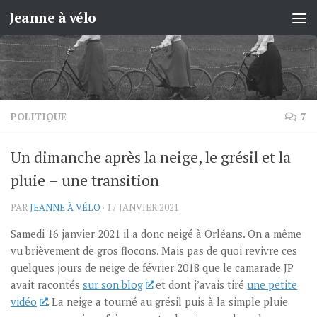
Jeanne à vélo
Skip to content
POLITIQUE
7
Un dimanche après la neige, le grésil et la
pluie – une transition
PAR
JEANNE À VÉLO
·
17 JANVIER 2021
Samedi 16 janvier 2021 il a donc neigé à Orléans. On a même
vu brièvement de gros flocons. Mais pas de quoi revivre ces
quelques jours de neige de février 2018 que le camarade JP
avait racontés
sur son blog
et dont j’avais tiré
une petite
vidéo
. La neige a tourné au grésil puis à la simple pluie