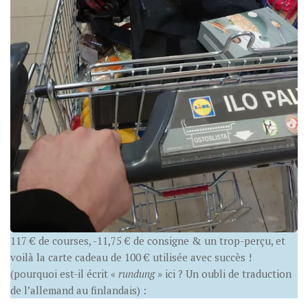
117 € de courses, -11,75 € de consigne & un trop-perçu, et
voilà la carte cadeau de 100 € utilisée avec succès !
(pourquoi est-il écrit «
rundung
» ici ? Un oubli de traduction
de l’allemand au finlandais) :