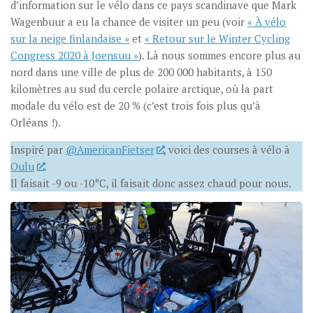
d’information sur le vélo dans ce pays scandinave que Mark
Wagenbuur a eu la chance de visiter un peu (voir
« À vélo
sur la neige finlandaise »
et
« Retour sur le Winter Cycling
Congress 2020 à Joensuu »
). Là nous sommes encore plus au
nord dans une ville de plus de 200 000 habitants, à 150
kilomètres au sud du cercle polaire arctique, où la part
modale du vélo est de 20 % (c’est trois fois plus qu’à
Orléans !).
Inspiré par
@AmericanFietser
, voici des courses à vélo à
Oulu
.
Il faisait -9 ou -10°C, il faisait donc assez chaud pour nous.