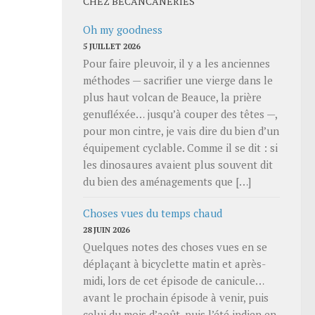
CHEZ BECANCANERIES
Oh my goodness
5 JUILLET 2026
Pour faire pleuvoir, il y a les anciennes
méthodes — sacrifier une vierge dans le
plus haut volcan de Beauce, la prière
genufléxée… jusqu’à couper des têtes —,
pour mon cintre, je vais dire du bien d’un
équipement cyclable. Comme il se dit : si
les dinosaures avaient plus souvent dit
du bien des aménagements que […]
Choses vues du temps chaud
28 JUIN 2026
Quelques notes des choses vues en se
déplaçant à bicyclette matin et après-
midi, lors de cet épisode de canicule…
avant le prochain épisode à venir, puis
celui du mois d’août, puis l’été indien en