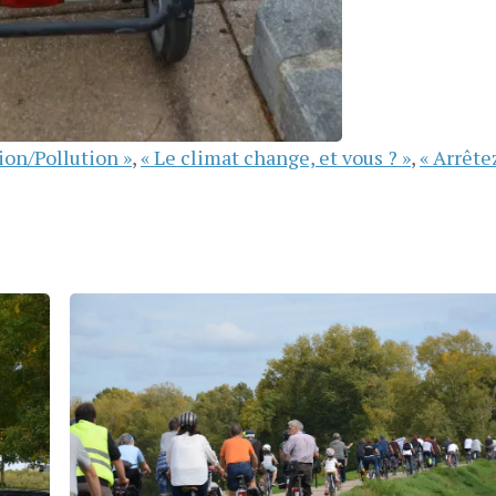
ion/Pollution »
,
« Le climat change, et vous ? »
,
« Arrête