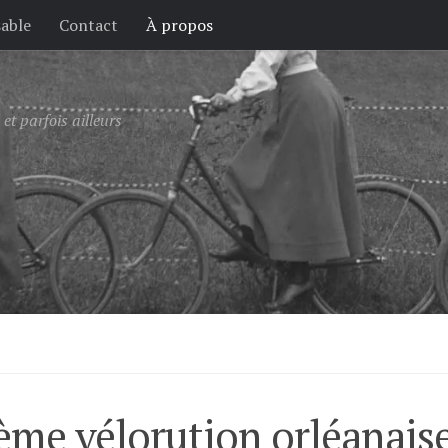
sable
Contact
À propos
et parfois ailleurs
4ème vélorution orléanais