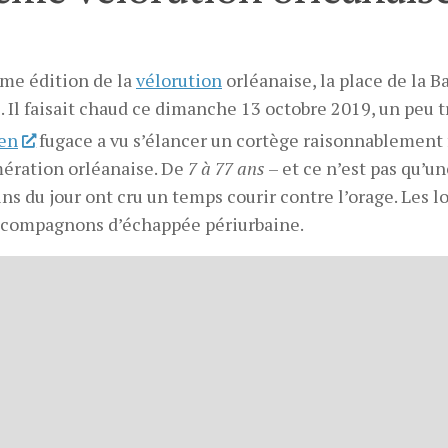
ème édition de la
vélorution
orléanaise, la place de la B
. Il faisait chaud ce dimanche 13 octobre 2019, un peu t
ien
fugace a vu s’élancer un cortège raisonnablement 
mération orléanaise. De
7 à 77 ans
– et ce n’est pas qu’u
s du jour ont cru un temps courir contre l’orage. Les l
s compagnons d’échappée périurbaine.