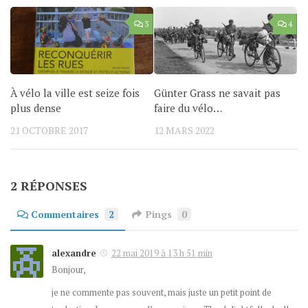
3
4
À vélo la ville est seize fois
Günter Grass ne savait pas
plus dense
faire du vélo…
21 OCTOBRE 2017
12 MARS 2022
2 RÉPONSES
Commentaires
2
Pings
0
alexandre
22 mai 2019 à 13 h 51 min
Bonjour,
je ne commente pas souvent, mais juste un petit point de