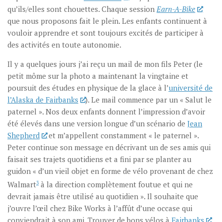
qu’ils/elles sont chouettes. Chaque session
Earn-A-Bike
que nous proposons fait le plein. Les enfants continuent à
vouloir apprendre et sont toujours excités de participer à
des activités en toute autonomie.
Il y a quelques jours j’ai reçu un mail de mon fils Peter (le
petit môme sur la photo a maintenant la vingtaine et
poursuit des études en physique de la glace à l’
université de
l’Alaska de Fairbanks
). Le mail commence par un « Salut le
paternel ». Nos deux enfants donnent l’impression d’avoir
été élevés dans une version longue d’un scénario de
Jean
Shepherd
et m’appellent constamment « le paternel ».
Peter continue son message en décrivant un de ses amis qui
faisait ses trajets quotidiens et a fini par se planter au
guidon « d’un vieil objet en forme de vélo provenant de chez
Walmart
3
à la direction complètement foutue et qui ne
devrait jamais être utilisé au quotidien ». Il souhaite que
j’ouvre l’œil chez Bike Works à l’affût d’une occase qui
conviendrait à son ami. Trouver de bons vélos à
Fairbanks