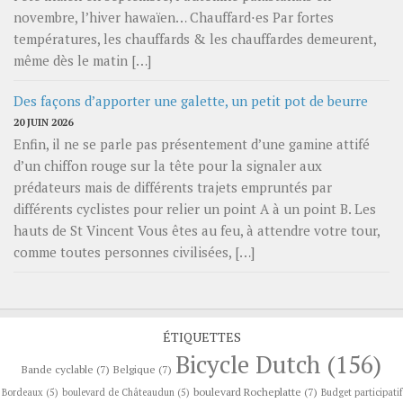
novembre, l’hiver hawaïen… Chauffard⋅es Par fortes
températures, les chauffards & les chauffardes demeurent,
même dès le matin […]
Des façons d’apporter une galette, un petit pot de beurre
20 JUIN 2026
Enfin, il ne se parle pas présentement d’une gamine attifé
d’un chiffon rouge sur la tête pour la signaler aux
prédateurs mais de différents trajets empruntés par
différents cyclistes pour relier un point A à un point B. Les
hauts de St Vincent Vous êtes au feu, à attendre votre tour,
comme toutes personnes civilisées, […]
ÉTIQUETTES
Bicycle Dutch
(156)
Bande cyclable
(7)
Belgique
(7)
boulevard Rocheplatte
(7)
Bordeaux
(5)
boulevard de Châteaudun
(5)
Budget participatif