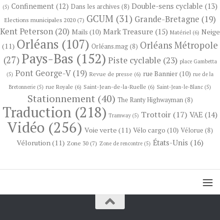
Confinement
(12)
Double-sens cyclable
(13)
Dans les archives
(8)
(5)
GCUM
(31)
Grande-Bretagne
(19)
Elections municipales 2020
(7)
Kent Peterson
(20)
Mark Treasure
(15)
Neige
Mails
(10)
Matériel
(6)
Orléans
(107)
Orléans Métropole
(11)
Orléans.mag
(8)
Pays-Bas
(152)
(27)
Piste cyclable
(23)
place Gambetta
Pont George-V
(19)
rue Bannier
(10)
Revue de presse
(6)
(5)
rue de la
rue Royale
(6)
Saint-Jean-de-la-Ruelle
(6)
Bretonnerie
(5)
Saint-Jean-le-Blanc
(5)
Stationnement
(40)
The Ranty Highwayman
(8)
Traduction
(218)
Trottoir
(17)
VAE
(14)
Tramway
(5)
Vidéo
(256)
Voie verte
(11)
Vélo cargo
(10)
Vélorue
(8)
États-Unis
(16)
Vélorution
(11)
Zone 30
(7)
Zone de rencontre
(5)