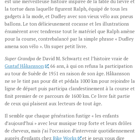
est une merveilleuse histoire inspirée de la fable du lièvre et
la tortue dans laquelle figurent Ralph, équipé de tous les
gadgets à la mode, et Dudley avec son vieux vélo aux pneus
ballons. Le ton délicieusement cocasse et les illustrations
énumèrent avec tendresse tout le matériel que Ralph amène
pour la course, contrebalancé par la simple phrase « Dudley
amena son vélo ». Un super petit livre.
Super Grandpa
de David M. Schwartz est l’histoire vraie de
Gustaf Håkansson
, 66 ans, à qui on refusa la participation
au tour de Suède de 1951 en raison de son âge. Håkansson
ne se le tint pas pour dit et pédala 1000 km pour rejoindre la
ligne de départ puis participa clandestinement à la course et
finit premier de ce parcours de 1600 km. Ce livre fait partie
de ceux qui plaisent aux lecteurs de tout âge.
Il semble que chaque génération fustige « les enfants
d’aujourd’hui » avec leur musique trop forte et leurs drôles
de cheveux, mais j’ai l’occasion d’intervenir quotidiennement
auprès d’enfants chez
Bike Works
et je peux vous dire