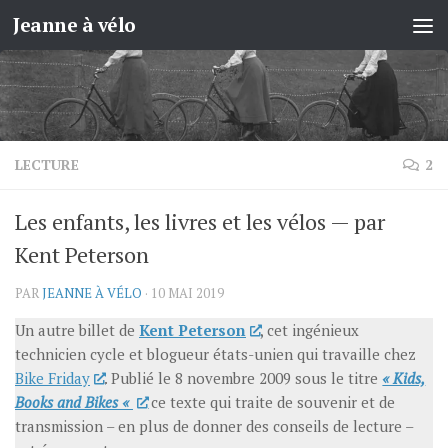
Jeanne à vélo
Skip to content
LECTURE
2
Les enfants, les livres et les vélos — par
Kent Peterson
PAR
JEANNE À VÉLO
·
10 MAI 2019
Un autre billet de
Kent Peterson
, cet ingénieux
technicien cycle et blogueur états-unien qui travaille chez
Bike Friday
. Publié le 8 novembre 2009 sous le titre
« Kids,
Books and Bikes «
ce texte qui traite de souvenir et de
transmission – en plus de donner des conseils de lecture –