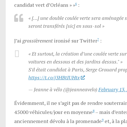
candidat vert d’Orléans » »
6
:
« […] une double coulée verte sera aménagée s
seront transférés [sic] en sous-sol »
J’ai
grossièrement
ironisé sur Twitter
7
:
« Et surtout, la création d’une coulée verte s
voitures en dessous et des jardins dessus." »
S'il était candidat à Paris, Serge Grouard pro
https://t.co/j3HBtIUHtx
— Jeanne à vélo (@jeanneavelo)
February 13,
Évidemment, il ne s’agit pas de rendre souterrain
45000 véhicules/jour en moyenne
8
– mais d’ente
anciennement dévolu à la promenade
9
et, à la pl