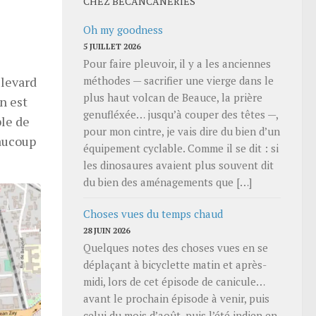
CHEZ BECANCANERIES
Oh my goodness
5 JUILLET 2026
Pour faire pleuvoir, il y a les anciennes
ulevard
méthodes — sacrifier une vierge dans le
plus haut volcan de Beauce, la prière
n est
genufléxée… jusqu’à couper des têtes —,
ble de
pour mon cintre, je vais dire du bien d’un
eaucoup
équipement cyclable. Comme il se dit : si
les dinosaures avaient plus souvent dit
du bien des aménagements que […]
Choses vues du temps chaud
28 JUIN 2026
Quelques notes des choses vues en se
déplaçant à bicyclette matin et après-
midi, lors de cet épisode de canicule…
avant le prochain épisode à venir, puis
celui du mois d’août, puis l’été indien en