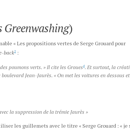
s Greenwashing
)
able « Les propositions vertes de Serge Grouard pour
e-back
2
:
des poumons verts. » Il cite les Groues
4
. Et surtout, la créat
u boulevard Jean-Jaurès. « On met les voitures en dessous et
avec la suppression de la trémie Jaurès »
ser les guillemets avec le titre « Serge Grouard : « je 