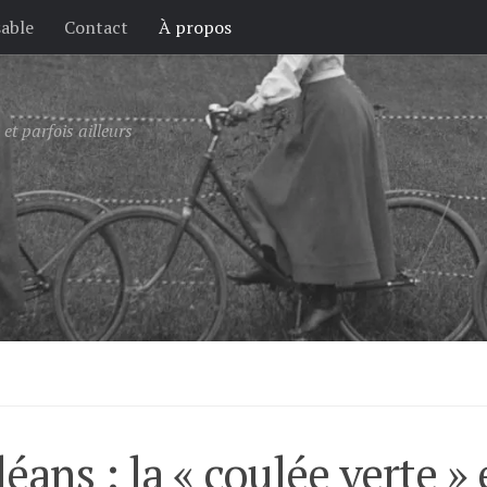
sable
Contact
À propos
et parfois ailleurs
ans : la « coulée verte »