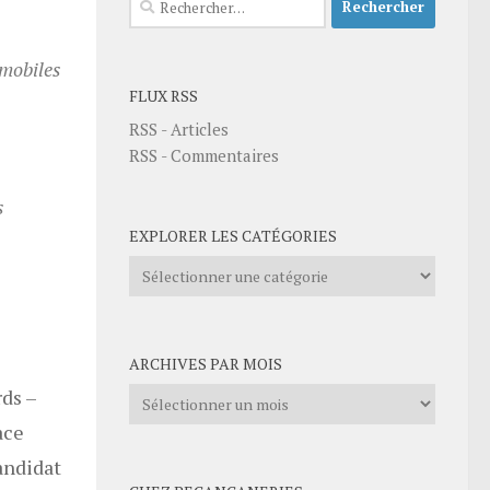
omobiles
FLUX RSS
RSS - Articles
RSS - Commentaires
s
EXPLORER LES CATÉGORIES
Explorer
les
catégories
ARCHIVES PAR MOIS
rds –
Archives
par
ace
mois
candidat