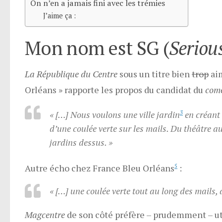
On n’en a jamais fini avec les trémies
J’aime ça :
Mon nom est SG (
Seriou
La République du Centre
sous un titre bien
trop
aim
Orléans » rapporte les propos du candidat du
com
« […] Nous voulons une ville jardin
3
en créant 
d’une coulée verte sur les mails. Du théâtre a
jardins dessus. »
Autre écho chez France Bleu Orléans
5
:
« […] une coulée verte tout au long des mails, 
Magcentre
de son côté préfère – prudemment – utili