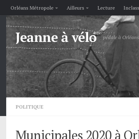
Orléans Métropole
Ailleurs
Lecture
Inclas
Skip to content
Jeanne à vélo
pédale à Orléans 
POLITIQUE
Municipales 2020 à Orlé