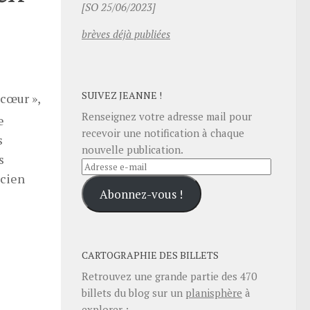
[SO 25/06/2023]
brèves déjà publiées
SUIVEZ JEANNE !
 cœur »,
Renseignez votre adresse mail pour
e
recevoir une notification à chaque
s
nouvelle publication.
s
Adresse
ncien
e-
Abonnez-vous !
mail
CARTOGRAPHIE DES BILLETS
Retrouvez une grande partie des
470
billets du blog sur un
planisphère
à
explorer :