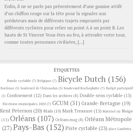
Enfin, il ne se parle pas présentement d’une gamine attifé
d’un chiffon rouge sur la tête pour la signaler aux
prédateurs mais de différents trajets empruntés par
différents cyclistes pour relier un point A à un point B. Les
hauts de St Vincent Vous êtes au feu, à attendre votre tour,
comme toutes personnes civilisées, […]
ÉTIQUETTES
Bicycle Dutch
(156)
Bande cyclable
(7)
Belgique
(7)
boulevard Rocheplatte
(7)
Bordeaux
(5)
boulevard de Châteaudun
(5)
Budget participatif
Confinement
(12)
Double-sens cyclable
(13)
Dans les archives
(8)
(5)
GCUM
(31)
Grande-Bretagne
(19)
Elections municipales 2020
(7)
Kent Peterson
(20)
Mark Treasure
(15)
Neige
Mails
(10)
Matériel
(6)
Orléans
(107)
Orléans Métropole
(11)
Orléans.mag
(8)
Pays-Bas
(152)
(27)
Piste cyclable
(23)
place Gambetta