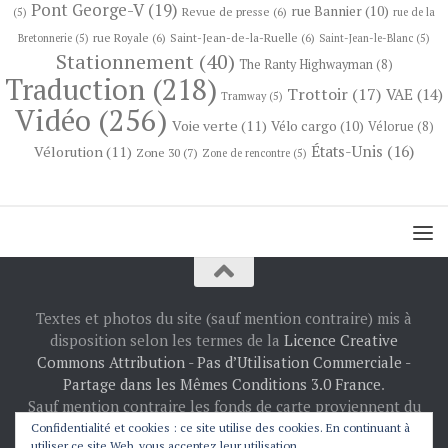
Pont George-V
(19)
rue Bannier
(10)
Revue de presse
(6)
(5)
rue de la
rue Royale
(6)
Saint-Jean-de-la-Ruelle
(6)
Bretonnerie
(5)
Saint-Jean-le-Blanc
(5)
Stationnement
(40)
The Ranty Highwayman
(8)
Traduction
(218)
Trottoir
(17)
VAE
(14)
Tramway
(5)
Vidéo
(256)
Voie verte
(11)
Vélo cargo
(10)
Vélorue
(8)
États-Unis
(16)
Vélorution
(11)
Zone 30
(7)
Zone de rencontre
(5)
Textes et photos du site (sauf mention contraire) mis à
disposition selon les termes de la
Licence Creative
Commons Attribution - Pas d’Utilisation Commerciale -
Partage dans les Mêmes Conditions 3.0 France
.
Sauf mention contraire les fonds de carte proviennent du
projet
OpenStreetMap
: © les contributeurs
Confidentialité et cookies : ce site utilise des cookies. En continuant à
utiliser ce site Web, vous acceptez leur utilisation.