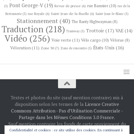
Pont George-V
(19)
rue Bannier
(10)
Revue de presse
(6)
(5)
rue de la
rue Royale
(6)
Saint-Jean-de-la-Ruelle
(6)
Bretonnerie
(5)
Saint-Jean-le-Blanc
(5)
Stationnement
(40)
The Ranty Highwayman
(8)
Traduction
(218)
Trottoir
(17)
VAE
(14)
Tramway
(5)
Vidéo
(256)
Voie verte
(11)
Vélo cargo
(10)
Vélorue
(8)
États-Unis
(16)
Vélorution
(11)
Zone 30
(7)
Zone de rencontre
(5)
Textes et photos du site (sauf mention contraire) mis à
disposition selon les termes de la
Licence Creative
Commons Attribution - Pas d’Utilisation Commerciale -
Partage dans les Mêmes Conditions 3.0 France
.
Sauf mention contraire les fonds de carte proviennent du
projet
OpenStreetMap
: © les contributeurs
Confidentialité et cookies : ce site utilise des cookies. En continuant à