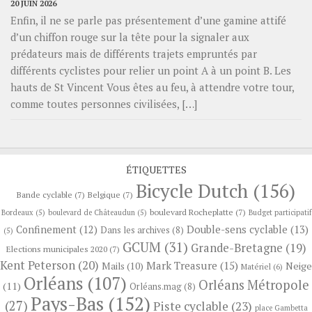
20 JUIN 2026
Enfin, il ne se parle pas présentement d’une gamine attifé
d’un chiffon rouge sur la tête pour la signaler aux
prédateurs mais de différents trajets empruntés par
différents cyclistes pour relier un point A à un point B. Les
hauts de St Vincent Vous êtes au feu, à attendre votre tour,
comme toutes personnes civilisées, […]
ÉTIQUETTES
Bicycle Dutch
(156)
Bande cyclable
(7)
Belgique
(7)
boulevard Rocheplatte
(7)
Bordeaux
(5)
boulevard de Châteaudun
(5)
Budget participatif
Confinement
(12)
Double-sens cyclable
(13)
Dans les archives
(8)
(5)
GCUM
(31)
Grande-Bretagne
(19)
Elections municipales 2020
(7)
Kent Peterson
(20)
Mark Treasure
(15)
Neige
Mails
(10)
Matériel
(6)
Orléans
(107)
Orléans Métropole
(11)
Orléans.mag
(8)
Pays-Bas
(152)
(27)
Piste cyclable
(23)
place Gambetta