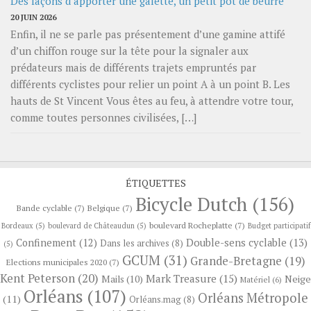
Des façons d’apporter une galette, un petit pot de beurre
20 JUIN 2026
Enfin, il ne se parle pas présentement d’une gamine attifé
d’un chiffon rouge sur la tête pour la signaler aux
prédateurs mais de différents trajets empruntés par
différents cyclistes pour relier un point A à un point B. Les
hauts de St Vincent Vous êtes au feu, à attendre votre tour,
comme toutes personnes civilisées, […]
ÉTIQUETTES
Bicycle Dutch
(156)
Bande cyclable
(7)
Belgique
(7)
boulevard Rocheplatte
(7)
Bordeaux
(5)
boulevard de Châteaudun
(5)
Budget participatif
Confinement
(12)
Double-sens cyclable
(13)
Dans les archives
(8)
(5)
GCUM
(31)
Grande-Bretagne
(19)
Elections municipales 2020
(7)
Kent Peterson
(20)
Mark Treasure
(15)
Neige
Mails
(10)
Matériel
(6)
Orléans
(107)
Orléans Métropole
(11)
Orléans.mag
(8)