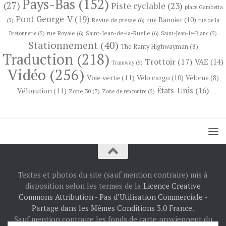
Pays-Bas
(152)
(27)
Piste cyclable
(23)
place Gambetta
Pont George-V
(19)
rue Bannier
(10)
Revue de presse
(6)
(5)
rue de la
rue Royale
(6)
Saint-Jean-de-la-Ruelle
(6)
Bretonnerie
(5)
Saint-Jean-le-Blanc
(5)
Stationnement
(40)
The Ranty Highwayman
(8)
Traduction
(218)
Trottoir
(17)
VAE
(14)
Tramway
(5)
Vidéo
(256)
Voie verte
(11)
Vélo cargo
(10)
Vélorue
(8)
États-Unis
(16)
Vélorution
(11)
Zone 30
(7)
Zone de rencontre
(5)
Textes et photos du site (sauf mention contraire) mis à
disposition selon les termes de la
Licence Creative
Commons Attribution - Pas d’Utilisation Commerciale -
Partage dans les Mêmes Conditions 3.0 France
.
Sauf mention contraire les fonds de carte proviennent du