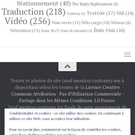
Stationnement
(40)
The Ranty Highwayman
(8)
Traduction
(218)
Trottoir
(17)
VAE
(14)
Tramway
(5)
Vidéo
(256)
Voie verte
(11)
Vélo cargo
(10)
Vélorue
(8)
États-Unis
(16)
Vélorution
(11)
Zone 30
(7)
Zone de rencontre
(5)
Textes et photos du site (sauf mention contraire) mis à
disposition selon les termes de la
Licence Creative
Commons Attribution - Pas d’Utilisation Commerciale -
Partage dans les Mêmes Conditions 3.0 France
.
Sauf mention contraire les fonds de carte proviennent du
projet
OpenStreetMap
: © les contributeurs
Confidentialité et cookies : ce site utilise des cookies. En continuant à
utiliser ce site Web, vous acceptez leur utilisation.
d’OpenStreetMap.
Fièrement propulsé par
- Conçu par
Thème Hueman
Pour en savoir plus, notamment sur la façon de contrôler les cookies,
consultez :
Politique relative aux cookies