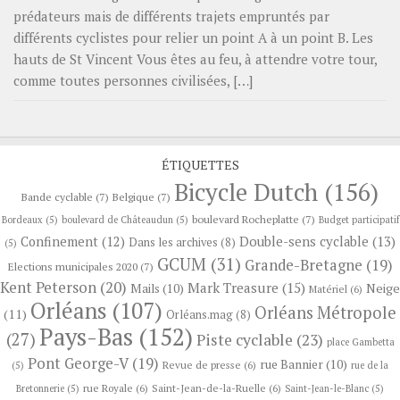
prédateurs mais de différents trajets empruntés par
différents cyclistes pour relier un point A à un point B. Les
hauts de St Vincent Vous êtes au feu, à attendre votre tour,
comme toutes personnes civilisées, […]
ÉTIQUETTES
Bicycle Dutch
(156)
Bande cyclable
(7)
Belgique
(7)
boulevard Rocheplatte
(7)
Bordeaux
(5)
boulevard de Châteaudun
(5)
Budget participatif
Confinement
(12)
Double-sens cyclable
(13)
Dans les archives
(8)
(5)
GCUM
(31)
Grande-Bretagne
(19)
Elections municipales 2020
(7)
Kent Peterson
(20)
Mark Treasure
(15)
Neige
Mails
(10)
Matériel
(6)
Orléans
(107)
Orléans Métropole
(11)
Orléans.mag
(8)
Pays-Bas
(152)
(27)
Piste cyclable
(23)
place Gambetta
Pont George-V
(19)
rue Bannier
(10)
Revue de presse
(6)
(5)
rue de la
rue Royale
(6)
Saint-Jean-de-la-Ruelle
(6)
Bretonnerie
(5)
Saint-Jean-le-Blanc
(5)