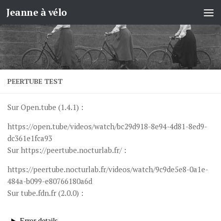
Jeanne à vélo
Skip to content
PEERTUBE TEST
Sur Open.tube (1.4.1) :
https://open.tube/videos/watch/bc29d918-8e94-4d81-8ed9-
dc361e1fca93
Sur https://peertube.nocturlab.fr/ :
https://peertube.nocturlab.fr/videos/watch/9c9de5e8-0a1e-
484a-b099-e80766180a6d
Sur tube.fdn.fr (2.0.0) :