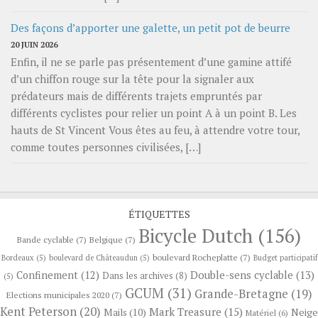
Des façons d’apporter une galette, un petit pot de beurre
20 JUIN 2026
Enfin, il ne se parle pas présentement d’une gamine attifé
d’un chiffon rouge sur la tête pour la signaler aux
prédateurs mais de différents trajets empruntés par
différents cyclistes pour relier un point A à un point B. Les
hauts de St Vincent Vous êtes au feu, à attendre votre tour,
comme toutes personnes civilisées, […]
ÉTIQUETTES
Bicycle Dutch
(156)
Bande cyclable
(7)
Belgique
(7)
boulevard Rocheplatte
(7)
Bordeaux
(5)
boulevard de Châteaudun
(5)
Budget participatif
Confinement
(12)
Double-sens cyclable
(13)
Dans les archives
(8)
(5)
GCUM
(31)
Grande-Bretagne
(19)
Elections municipales 2020
(7)
Kent Peterson
(20)
Mark Treasure
(15)
Neige
Mails
(10)
Matériel
(6)