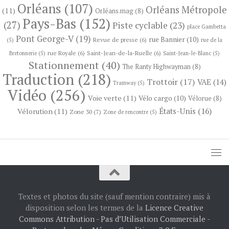
Orléans
(107)
Orléans Métropole
(11)
Orléans.mag
(8)
Pays-Bas
(152)
(27)
Piste cyclable
(23)
place Gambetta
Pont George-V
(19)
rue Bannier
(10)
Revue de presse
(6)
(5)
rue de la
rue Royale
(6)
Saint-Jean-de-la-Ruelle
(6)
Bretonnerie
(5)
Saint-Jean-le-Blanc
(5)
Stationnement
(40)
The Ranty Highwayman
(8)
Traduction
(218)
Trottoir
(17)
VAE
(14)
Tramway
(5)
Vidéo
(256)
Voie verte
(11)
Vélo cargo
(10)
Vélorue
(8)
États-Unis
(16)
Vélorution
(11)
Zone 30
(7)
Zone de rencontre
(5)
Textes et photos du site (sauf mention contraire) mis à
disposition selon les termes de la
Licence Creative
Commons Attribution - Pas d’Utilisation Commerciale -