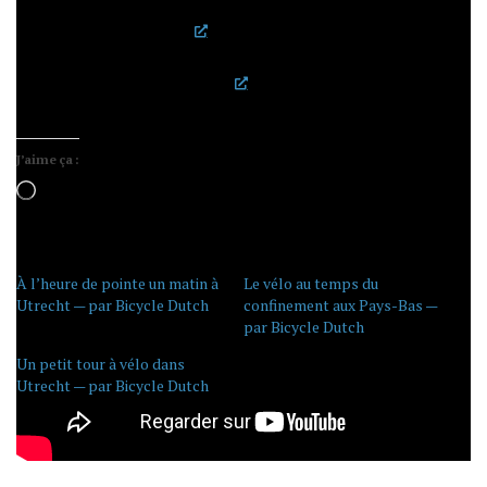
Avec des illustrations judicieusement choisies, c’est très
amusant :
exemple
.
Hélas,
la deuxième vague de Covid-19 a officiellement
commencé aux Pays-Bas
et la situation pourrait
changer rapidement.
J’aime ça :
Chargement…
À l’heure de pointe un matin à
Le vélo au temps du
Utrecht — par Bicycle Dutch
confinement aux Pays-Bas —
par Bicycle Dutch
Un petit tour à vélo dans
Utrecht — par Bicycle Dutch