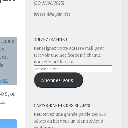
[SO 25/06/2023]
brèves déjà publiées
SUIVEZ JEANNE !
nt mais
 le
Renseignez votre adresse mail pour
recevoir une notification à chaque
, en
nouvelle publication.
ds
Adresse
e-
Abonnez-vous !
e
.
mail
0 $, ou
ux
CARTOGRAPHIE DES BILLETS
Retrouvez une grande partie des
470
billets du blog sur un
planisphère
à
explorer :