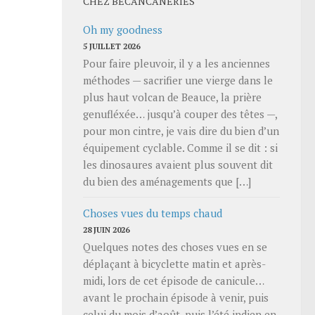
CHEZ BECANCANERIES
Oh my goodness
5 JUILLET 2026
Pour faire pleuvoir, il y a les anciennes
méthodes — sacrifier une vierge dans le
plus haut volcan de Beauce, la prière
genufléxée… jusqu’à couper des têtes —,
pour mon cintre, je vais dire du bien d’un
équipement cyclable. Comme il se dit : si
les dinosaures avaient plus souvent dit
du bien des aménagements que […]
Choses vues du temps chaud
28 JUIN 2026
Quelques notes des choses vues en se
déplaçant à bicyclette matin et après-
midi, lors de cet épisode de canicule…
avant le prochain épisode à venir, puis
celui du mois d’août, puis l’été indien en