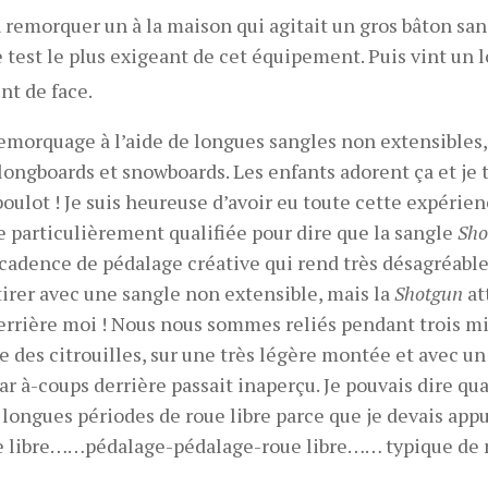
 remorquer un à la maison qui agitait un gros bâton san
e test le plus exigeant de cet équipement. Puis vint un 
nt de face.
e remorquage à l’aide de longues sangles non extensibles,
, longboards et snowboards. Les enfants adorent ça et je 
boulot ! Je suis heureuse d’avoir eu toute cette expérie
e particulièrement qualifiée pour dire que la sangle
Sho
adence de pédalage créative qui rend très désagréable
 tirer avec une sangle non extensible, mais la
Shotgun
at
rrière moi ! Nous nous sommes reliés pendant trois mi
me des citrouilles, sur une très légère montée et avec un
par à-coups derrière passait inaperçu. Je pouvais dire qua
longues périodes de roue libre parce que je devais app
oue libre……pédalage-pédalage-roue libre…… typique de