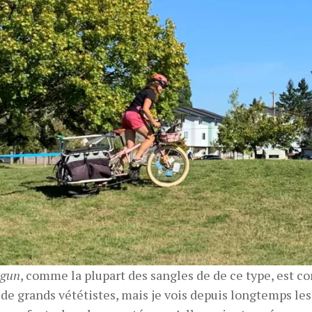
tgun
, comme la plupart des sangles de de ce type, est c
e grands vététistes, mais je vois depuis longtemps les