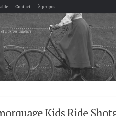
sable
Contact
À propos
et parfois ailleurs
remorquage Kids Ride Shot