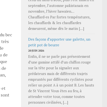
septembre, l’automne pakistanais en
novembre, l’hiver hawaïen…
Chauffard⋅es Par fortes températures,
les chauffards & les chauffardes
demeurent, même dès le matin […]
 du bec
Des façons d’apporter une galette, un
 très
petit pot de beurre
de
20 JUIN 2026
eu de
Enfin, il ne se parle pas présentement
 que
d’une gamine attifé d’un chiffon rouge
s de
sur la tête pour la signaler aux
prédateurs mais de différents trajets
an,
empruntés par différents cyclistes pour
relier un point A à un point B. Les hauts
 et
de St Vincent Vous êtes au feu, à
 sont
attendre votre tour, comme toutes
personnes civilisées, […]