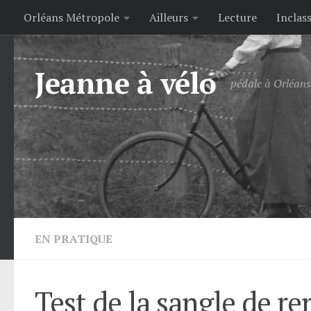
Orléans Métropole
Ailleurs
Lecture
Inclas
Skip to content
Jeanne à vélo
pédale à Orléans 
EN PRATIQUE
Test de la sangle de 