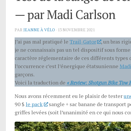
— par Madi Carlson
PAR
JEANNE À VÉLO
·
13 NOVEMBRE 2021
J’ai pas mal pratiqué le
Trail-Gator
, un bras rig
je ne connaissais pas un tel dispositif sous forme 
caractère réglementaire de ces différents types 
l’occurrence c’est l’énergique étatsunienne
Madi
garçons.
Voici la traduction de
« Review: Shotgun Bike Tow 
Nous avons récemment eu le plaisir de tester
un
90 $
le pack
sangle + sac banane de transport po
griffes levées (soit l’unanimité en ce qui nous c