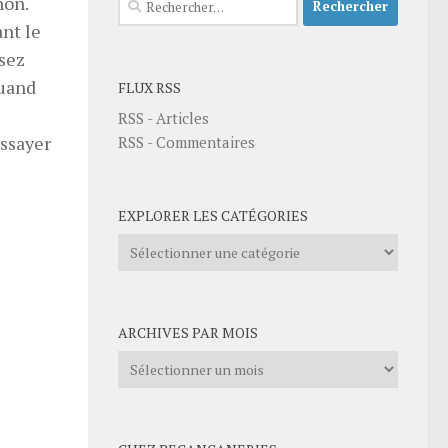
non.
ant le
sez
quand
FLUX RSS
RSS - Articles
essayer
RSS - Commentaires
EXPLORER LES CATÉGORIES
Explorer
les
catégories
ARCHIVES PAR MOIS
Archives
par
mois