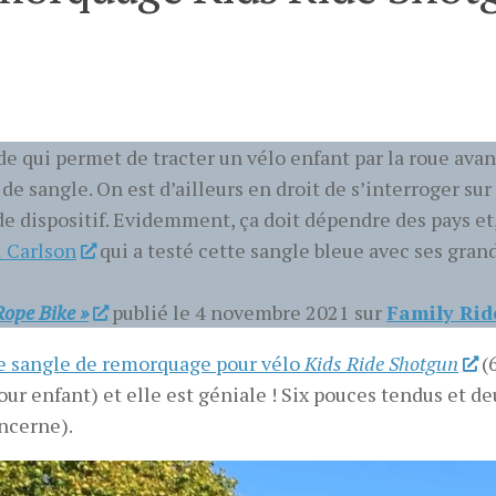
ide qui permet de tracter un vélo enfant par la roue ava
de sangle. On est d’ailleurs en droit de s’interroger sur
de dispositif. Evidemment, ça doit dépendre des pays et
 Carlson
qui a testé cette sangle bleue avec ses gran
Rope Bike »
publié le 4 novembre 2021 sur
Family Rid
e sangle de remorquage pour vélo
Kids Ride Shotgun
(6
ur enfant) et elle est géniale ! Six pouces tendus et de
oncerne).