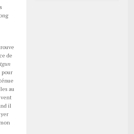
s
long
trouve
nce de
tgun
 pour
ténue
les au
 vent
nd il
uyer
 mon