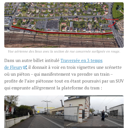
Vue aérienne des lieux avec la section de rue concernée surlignée en rouge.
Dans un autre billet intitulé
Traversée en 3 temps
de Fleury
, il donnait à voir en trois vignettes une scénette
où un piéton – qui manifestement va prendre un train –
profite de l’aire piétonne tout en étant poursuivi par un SUV
qui emprunte allègrement la plateforme du tram :