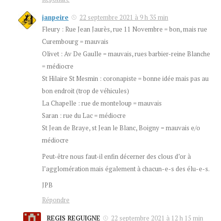
janpeire
22 septembre 2021 à 9 h 35 min
Fleury : Rue Jean Jaurès, rue 11 Novembre = bon, mais rue
Curembourg = mauvais
Olivet : Av De Gaulle = mauvais, rues barbier-reine Blanche
= médiocre
St Hilaire St Mesmin : coronapiste = bonne idée mais pas au
bon endroit (trop de véhicules)
La Chapelle : rue de monteloup = mauvais
Saran : rue du Lac = médiocre
St Jean de Braye, st Jean le Blanc, Boigny = mauvais e/o
médiocre
Peut-être nous faut-il enfin décerner des clous d’or à
l’agglomération mais également à chacun-e-s des élu-e-s.
JPB
Répondre
REGIS REGUIGNE
22 septembre 2021 à 12 h 15 min