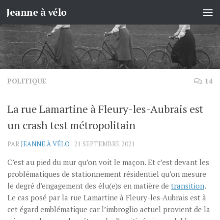
Jeanne à vélo
Skip to content
POLITIQUE
14
La rue Lamartine à Fleury-les-Aubrais est
un crash test métropolitain
PAR
JEANNE À VÉLO
·
21 SEPTEMBRE 2021
C’est au pied du mur qu’on voit le maçon. Et c’est devant les
problématiques de stationnement résidentiel qu’on mesure
le degré d’engagement des élu(e)s en matière de
transition
.
Le cas posé par la rue Lamartine à Fleury-les-Aubrais est à
cet égard emblématique car l’imbroglio actuel provient de la