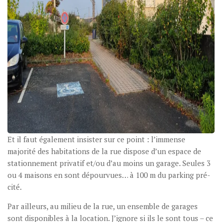
Et il faut également insister sur ce point : l’immense
majorité des habitations de la rue dispose d’un espace de
stationnement privatif et/ou d’au moins un garage. Seules 3
ou 4 maisons en sont dépourvues… à 100 m du parking pré-
cité.
Par ailleurs, au milieu de la rue, un ensemble de garages
sont disponibles à la location. J’ignore si ils le sont tous – ce