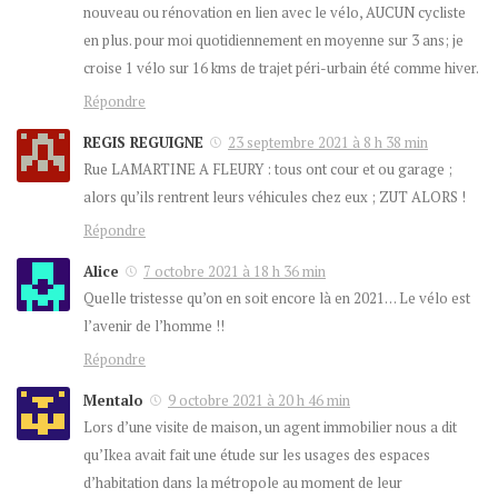
nouveau ou rénovation en lien avec le vélo, AUCUN cycliste
en plus. pour moi quotidiennement en moyenne sur 3 ans; je
croise 1 vélo sur 16 kms de trajet péri-urbain été comme hiver.
Répondre
REGIS REGUIGNE
23 septembre 2021 à 8 h 38 min
Rue LAMARTINE A FLEURY : tous ont cour et ou garage ;
alors qu’ils rentrent leurs véhicules chez eux ; ZUT ALORS !
Répondre
Alice
7 octobre 2021 à 18 h 36 min
Quelle tristesse qu’on en soit encore là en 2021… Le vélo est
l’avenir de l’homme !!
Répondre
Mentalo
9 octobre 2021 à 20 h 46 min
Lors d’une visite de maison, un agent immobilier nous a dit
qu’Ikea avait fait une étude sur les usages des espaces
d’habitation dans la métropole au moment de leur