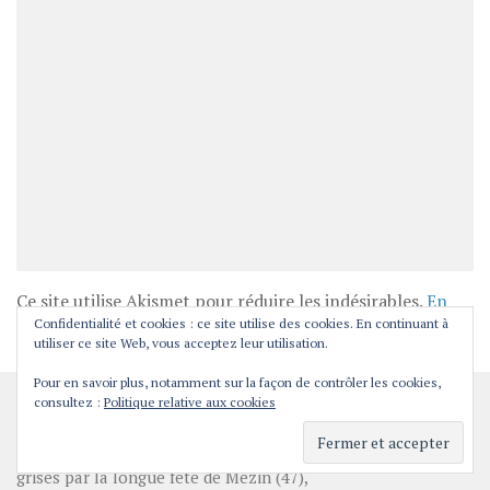
Ce site utilise Akismet pour réduire les indésirables.
En
Confidentialité et cookies : ce site utilise des cookies. En continuant à
savoir plus sur la façon dont les données de vos
utiliser ce site Web, vous acceptez leur utilisation.
commentaires sont traitées
.
Pour en savoir plus, notamment sur la façon de contrôler les cookies,
consultez :
Politique relative aux cookies
NOUVELLES DU TRAFIC, EN 3 LIGNES
Des cyclistes en furie, assurément :
grisés par la longue fête de Mézin (47),