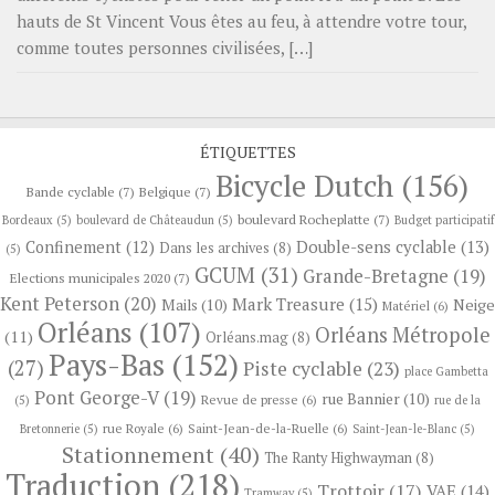
hauts de St Vincent Vous êtes au feu, à attendre votre tour,
comme toutes personnes civilisées, […]
ÉTIQUETTES
Bicycle Dutch
(156)
Bande cyclable
(7)
Belgique
(7)
boulevard Rocheplatte
(7)
Bordeaux
(5)
boulevard de Châteaudun
(5)
Budget participatif
Confinement
(12)
Double-sens cyclable
(13)
Dans les archives
(8)
(5)
GCUM
(31)
Grande-Bretagne
(19)
Elections municipales 2020
(7)
Kent Peterson
(20)
Mark Treasure
(15)
Neige
Mails
(10)
Matériel
(6)
Orléans
(107)
Orléans Métropole
(11)
Orléans.mag
(8)
Pays-Bas
(152)
(27)
Piste cyclable
(23)
place Gambetta
Pont George-V
(19)
rue Bannier
(10)
Revue de presse
(6)
(5)
rue de la
rue Royale
(6)
Saint-Jean-de-la-Ruelle
(6)
Bretonnerie
(5)
Saint-Jean-le-Blanc
(5)
Stationnement
(40)
The Ranty Highwayman
(8)
Traduction
(218)
Trottoir
(17)
VAE
(14)
Tramway
(5)