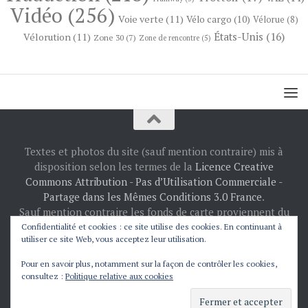
Vidéo
(256)
Voie verte
(11)
Vélo cargo
(10)
Vélorue
(8)
États-Unis
(16)
Vélorution
(11)
Zone 30
(7)
Zone de rencontre
(5)
Textes et photos du site (sauf mention contraire) mis à
disposition selon les termes de la
Licence Creative
Commons Attribution - Pas d’Utilisation Commerciale -
Partage dans les Mêmes Conditions 3.0 France
.
Sauf mention contraire les fonds de carte proviennent du
projet
OpenStreetMap
: © les contributeurs
Confidentialité et cookies : ce site utilise des cookies. En continuant à
utiliser ce site Web, vous acceptez leur utilisation.
d’OpenStreetMap.
Fièrement propulsé par
- Conçu par
Thème Hueman
Pour en savoir plus, notamment sur la façon de contrôler les cookies,
consultez :
Politique relative aux cookies