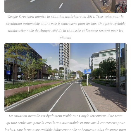
Google Streetview montre la situation antérieure en 2014. Trois voies pour la
circulation automobile et une voie à contresens pour les bus. Une piste cyclable
unidirectionnelle de chaque côté de la chaussée et l’espace restant pour les
piétons.
La situation actuelle est également visible sur Google Streetview. Il ne reste
qu’une seule voie pour la circulation automobile et une voie à contresens pour
les bus. Une large piste cyclable bidirectionnelle et beaucoup plus d’espace pour