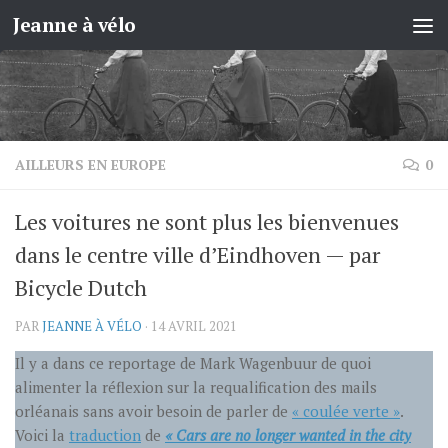
Jeanne à vélo
Skip to content
AILLEURS EN EUROPE
0
Les voitures ne sont plus les bienvenues
dans le centre ville d’Eindhoven — par
Bicycle Dutch
PAR
JEANNE À VÉLO
·
14 AVRIL 2021
Il y a dans ce reportage de Mark Wagenbuur de quoi
alimenter la réflexion sur la requalification des mails
orléanais sans avoir besoin de parler de
« coulée verte »
.
Voici la
traduction
de
« Cars are no longer wanted in the city