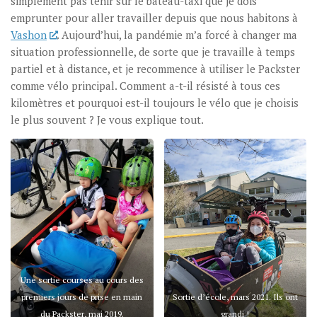
simplement pas tenir sur le bateau-taxi que je dois
emprunter pour aller travailler depuis que nous habitons à
Vashon
. Aujourd’hui, la pandémie m’a forcé à changer ma
situation professionnelle, de sorte que je travaille à temps
partiel et à distance, et je recommence à utiliser le Packster
comme vélo principal. Comment a-t-il résisté à tous ces
kilomètres et pourquoi est-il toujours le vélo que je choisis
le plus souvent ? Je vous explique tout.
Une sortie courses au cours des
premiers jours de prise en main
Sortie d’école, mars 2021. Ils ont
du Packster, mai 2019.
grandi !