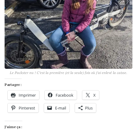
Le Packster nu ! C’est la première (et la seule) fois où j’ai enlevé la caisse.
Partager :
Imprimer
Facebook
X
Pinterest
E-mail
Plus
J’aime ça :