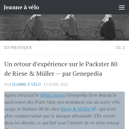
Jeanne à vélo
Skip to content
EN PRATIQUE
2
Un retour d’expérience sur le Packster 80
de Riese & Müller — par Genepedia
PAR
JEANNE À VÉLO
·
12 AVRIL 2021
Après celui sur le
Urban Arrow,
Genepedia livre depuis le
nord ouest des États-Unis son sentiment sur un autre vélo
cargo, le
Packster 80
de chez
Riese & Müller
– qui n’est
plus commercialisé par la marque allemande. Elle rentre
dans les détails, ce qui fait tout l’intérêt de ce riche retour