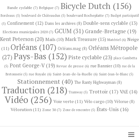
Bicycle Dutch
(156)
Bande cyclable
(7)
Belgique
(7)
boulevard Rocheplatte
(7)
Bordeaux
(5)
boulevard de Châteaudun
(5)
Budget participatif
Confinement
(12)
Double-sens cyclable
(13)
Dans les archives
(8)
(5)
GCUM
(31)
Grande-Bretagne
(19)
Elections municipales 2020
(7)
Kent Peterson
(20)
Mark Treasure
(15)
Neige
Mails
(10)
Matériel
(6)
Orléans
(107)
Orléans Métropole
(11)
Orléans.mag
(8)
Pays-Bas
(152)
(27)
Piste cyclable
(23)
place Gambetta
Pont George-V
(19)
rue Bannier
(10)
Revue de presse
(6)
(5)
rue de la
rue Royale
(6)
Saint-Jean-de-la-Ruelle
(6)
Bretonnerie
(5)
Saint-Jean-le-Blanc
(5)
Stationnement
(40)
The Ranty Highwayman
(8)
Traduction
(218)
Trottoir
(17)
VAE
(14)
Tramway
(5)
Vidéo
(256)
Voie verte
(11)
Vélo cargo
(10)
Vélorue
(8)
États-Unis
(16)
Vélorution
(11)
Zone 30
(7)
Zone de rencontre
(5)