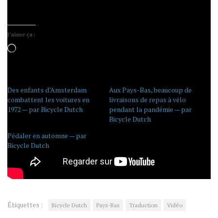
modale du vélo à Paris me direz-vous. Certes, mais
fallait bien que je trouve une accroche !
J’aime ça :
Chargement…
Des enfants d’Amsterdam
Aux Pays-Bas, beaucoup de
combattent les voitures en
livraisons de repas à vélo
1972 — par Bicycle Dutch
pendant la pandémie — par
Bicycle Dutch
Pédaler en automne — par
Bicycle Dutch
Étiquettes :
Bicycle Dutch
Pays-Bas
Traduction
Vidéo