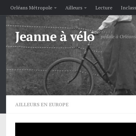
Orléans Métropole
Ailleurs
Lecture
Inclas
Skip to content
Jeanne à vélo
pédale à Orléans 
AILLEURS EN EUROPE
Utrecht dix ans après 