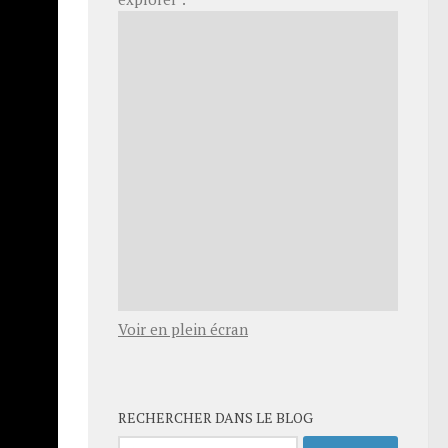
Voir en plein écran
te urbaine
 Il est
RECHERCHER DANS LE BLOG
n’était
Rechercher :