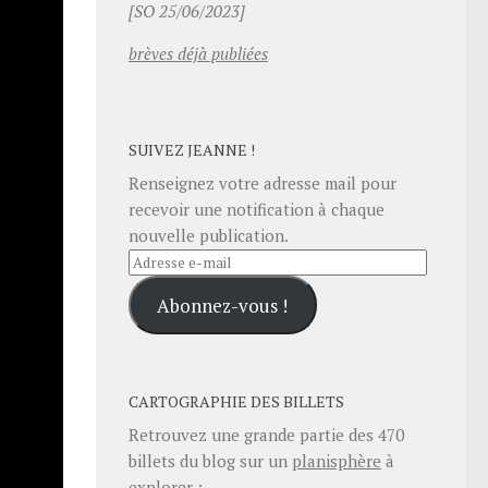
[SO 25/06/2023]
brèves déjà publiées
ant et
ous le
SUIVEZ JEANNE !
Renseignez votre adresse mail pour
semaine
recevoir une notification à chaque
rès
nouvelle publication.
e : il
Adresse
e-
Abonnez-vous !
mail
CARTOGRAPHIE DES BILLETS
Retrouvez une grande partie des
470
billets du blog sur un
planisphère
à
explorer :