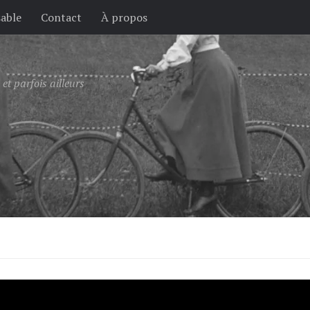
sable
Contact
À propos
et parfois ailleurs
— par Bicycle Dutch