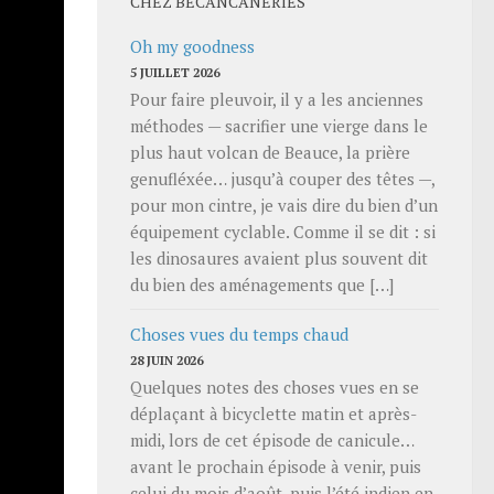
CHEZ BECANCANERIES
Oh my goodness
5 JUILLET 2026
Pour faire pleuvoir, il y a les anciennes
eux
méthodes — sacrifier une vierge dans le
plus haut volcan de Beauce, la prière
ont pas
genufléxée… jusqu’à couper des têtes —,
révues au
pour mon cintre, je vais dire du bien d’un
evenu un
équipement cyclable. Comme il se dit : si
les dinosaures avaient plus souvent dit
du bien des aménagements que […]
Choses vues du temps chaud
28 JUIN 2026
Quelques notes des choses vues en se
déplaçant à bicyclette matin et après-
midi, lors de cet épisode de canicule…
avant le prochain épisode à venir, puis
celui du mois d’août, puis l’été indien en