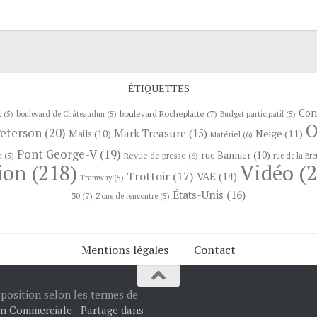
ÉTIQUETTES
Con
boulevard Rocheplatte
(7)
x
(5)
boulevard de Châteaudun
(5)
Budget participatif
(5)
O
Peterson
(20)
Mark Treasure
(15)
Neige
(11)
Mails
(10)
Matériel
(6)
Pont George-V
(19)
rue Bannier
(10)
Revue de presse
(6)
a
(5)
rue de la Bre
ion
(218)
Vidéo
(2
Trottoir
(17)
VAE
(14)
Tramway
(5)
États-Unis
(16)
30
(7)
Zone de rencontre
(5)
Mentions légales
Contact
sposition selon les termes de
on Commerciale - Partage dans