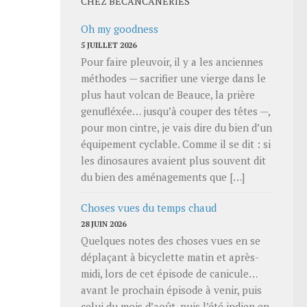
CHEZ BECANCANERIES
Oh my goodness
5 JUILLET 2026
Pour faire pleuvoir, il y a les anciennes
méthodes — sacrifier une vierge dans le
plus haut volcan de Beauce, la prière
genufléxée… jusqu’à couper des têtes —,
pour mon cintre, je vais dire du bien d’un
équipement cyclable. Comme il se dit : si
les dinosaures avaient plus souvent dit
du bien des aménagements que […]
Choses vues du temps chaud
28 JUIN 2026
Quelques notes des choses vues en se
déplaçant à bicyclette matin et après-
midi, lors de cet épisode de canicule…
avant le prochain épisode à venir, puis
celui du mois d’août, puis l’été indien en