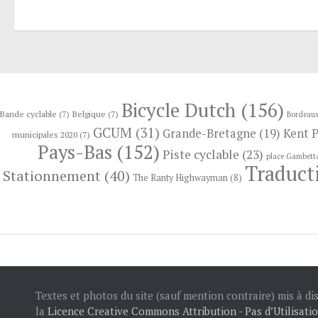
Bicycle Dutch
(156)
Bande cyclable
(7)
Belgique
(7)
Bordeau
GCUM
(31)
Kent 
Grande-Bretagne
(19)
municipales 2020
(7)
Pays-Bas
(152)
Piste cyclable
(23)
place Gambett
Traduct
Stationnement
(40)
The Ranty Highwayman
(8)
Textes et photos du site (sauf mention contraire) mis à di
la
Licence Creative Commons Attribution - Pas d’Utilisati