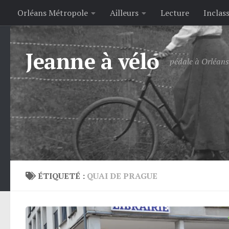
Orléans Métropole
Ailleurs
Lecture
Inclas
Skip to content
Jeanne à vélo
pédale à Orléans 
ÉTIQUETÉ :
QUAI DE PRAGUE