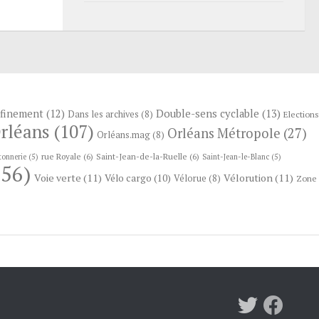
finement
(12)
Double-sens cyclable
(13)
Dans les archives
(8)
Elections
rléans
(107)
Orléans Métropole
(27)
Orléans.mag
(8)
rue Royale
(6)
Saint-Jean-de-la-Ruelle
(6)
tonnerie
(5)
Saint-Jean-le-Blanc
(5)
56)
Voie verte
(11)
Vélorution
(11)
Vélo cargo
(10)
Vélorue
(8)
Zone