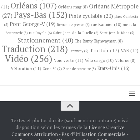
Orléans
(107)
Orléans Métropole
(11)
Orléans.mag
(8)
Pays-Bas
(152)
(27)
Piste cyclable
(23)
place Gambetta
Pont George-V
(19)
rue Bannier
(10)
Revue de presse
(6)
(5)
rue de la
rue Royale
(6)
Saint-Jean-de-la-Ruelle
(6)
Bretonnerie
(5)
Saint-Jean-le-Blanc
(5)
Stationnement
(40)
The Ranty Highwayman
(8)
Traduction
(218)
Trottoir
(17)
VAE
(14)
Tramway
(5)
Vidéo
(256)
Voie verte
(11)
Vélo cargo
(10)
Vélorue
(8)
États-Unis
(16)
Vélorution
(11)
Zone 30
(7)
Zone de rencontre
(5)
Textes et photos du site (sauf mention contraire) mis à
disposition selon les termes de la
Licence Creative
Commons Attribution - Pas d’Utilisation Commerciale -