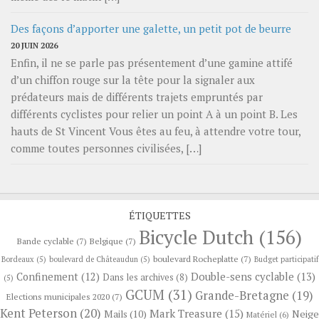
Des façons d’apporter une galette, un petit pot de beurre
20 JUIN 2026
Enfin, il ne se parle pas présentement d’une gamine attifé
d’un chiffon rouge sur la tête pour la signaler aux
prédateurs mais de différents trajets empruntés par
différents cyclistes pour relier un point A à un point B. Les
hauts de St Vincent Vous êtes au feu, à attendre votre tour,
comme toutes personnes civilisées, […]
ÉTIQUETTES
Bicycle Dutch
(156)
Bande cyclable
(7)
Belgique
(7)
boulevard Rocheplatte
(7)
Bordeaux
(5)
boulevard de Châteaudun
(5)
Budget participatif
Confinement
(12)
Double-sens cyclable
(13)
Dans les archives
(8)
(5)
GCUM
(31)
Grande-Bretagne
(19)
Elections municipales 2020
(7)
Kent Peterson
(20)
Mark Treasure
(15)
Neige
Mails
(10)
Matériel
(6)