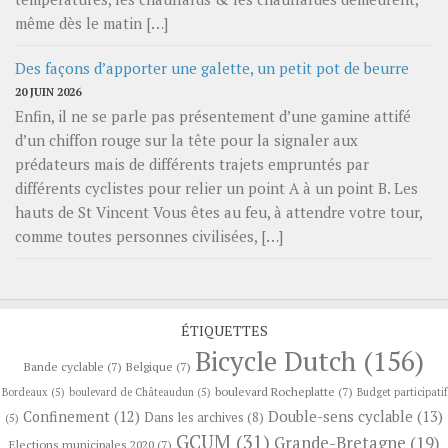
même dès le matin […]
Des façons d’apporter une galette, un petit pot de beurre
20 JUIN 2026
Enfin, il ne se parle pas présentement d’une gamine attifé
d’un chiffon rouge sur la tête pour la signaler aux
prédateurs mais de différents trajets empruntés par
différents cyclistes pour relier un point A à un point B. Les
hauts de St Vincent Vous êtes au feu, à attendre votre tour,
comme toutes personnes civilisées, […]
ÉTIQUETTES
Bicycle Dutch
(156)
Bande cyclable
(7)
Belgique
(7)
boulevard Rocheplatte
(7)
Bordeaux
(5)
boulevard de Châteaudun
(5)
Budget participatif
Confinement
(12)
Double-sens cyclable
(13)
Dans les archives
(8)
(5)
GCUM
(31)
Grande-Bretagne
(19)
Elections municipales 2020
(7)