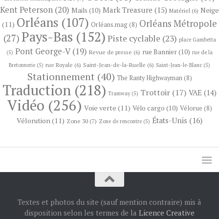
Kent Peterson
(20)
Mark Treasure
(15)
Neige
Mails
(10)
Matériel
(6)
Orléans
(107)
Orléans Métropole
(11)
Orléans.mag
(8)
Pays-Bas
(152)
(27)
Piste cyclable
(23)
place Gambetta
Pont George-V
(19)
rue Bannier
(10)
Revue de presse
(6)
(5)
rue de la
rue Royale
(6)
Saint-Jean-de-la-Ruelle
(6)
Bretonnerie
(5)
Saint-Jean-le-Blanc
(5)
Stationnement
(40)
The Ranty Highwayman
(8)
Traduction
(218)
Trottoir
(17)
VAE
(14)
Tramway
(5)
Vidéo
(256)
Voie verte
(11)
Vélo cargo
(10)
Vélorue
(8)
États-Unis
(16)
Vélorution
(11)
Zone 30
(7)
Zone de rencontre
(5)
Textes et photos du site (sauf mention contraire) mis à
disposition selon les termes de la
Licence Creative