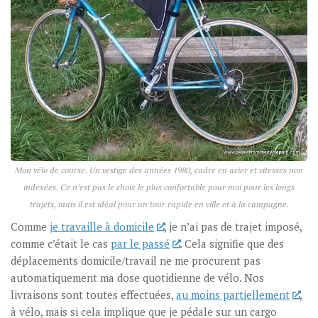
Mon vélo de course. Un vestige des années 1980, cadre en acier et vitesses non
indexées. Ce n’est pas le choix le plus confortable pour moi pour les longs
trajets, mais il est idéal pour un tour rapide en ville et à la campagne.
Comme
je travaille à domicile
, je n’ai pas de trajet imposé,
comme c’était le cas
par le passé
. Cela signifie que des
déplacements domicile/travail ne me procurent pas
automatiquement ma dose quotidienne de vélo. Nos
livraisons sont toutes effectuées,
au moins partiellement
,
à vélo, mais si cela implique que je pédale sur un cargo