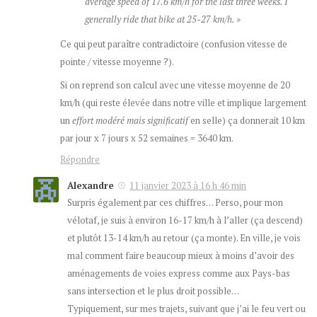
average speed of 17.6 km/h for the last three weeks. I
generally ride that bike at 25-27 km/h. »
Ce qui peut paraître contradictoire (confusion vitesse de
pointe / vitesse moyenne ?).
Si on reprend son calcul avec une vitesse moyenne de 20
km/h (qui reste élevée dans notre ville et implique largement
un
effort modéré mais significatif
en selle) ça donnerait 10 km
par jour x 7 jours x 52 semaines = 3640 km.
Répondre
Alexandre
11 janvier 2023 à 16 h 46 min
Surpris également par ces chiffres… Perso, pour mon
vélotaf, je suis à environ 16-17 km/h à l’aller (ça descend)
et plutôt 13-14 km/h au retour (ça monte). En ville, je vois
mal comment faire beaucoup mieux à moins d’avoir des
aménagements de voies express comme aux Pays-bas
sans intersection et le plus droit possible…
Typiquement, sur mes trajets, suivant que j’ai le feu vert ou