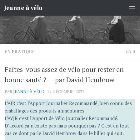
Jeanne à vélo
Skip to content
EN PRATIQUE
3
Faites-vous assez de vélo pour rester en
bonne santé ? — par David Hembrow
PAR
JEANNE À VÉLO
·
17 DÉCEMBRE 2022
L’AJR c’est l’Apport Journalier Recommandé, bien connu des
emballages des produits alimentaires.
L’AVJR c’est l’Apport de Vélo Journalier Recommandé.
D’accord ça n’existe pas mais pourquoi pas ? C’est en tout
cas ce dont parle David Hembrow dans le billet qui suit.