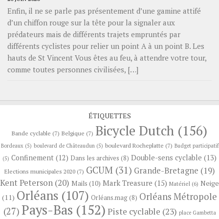
Enfin, il ne se parle pas présentement d’une gamine attifé
d’un chiffon rouge sur la tête pour la signaler aux
prédateurs mais de différents trajets empruntés par
différents cyclistes pour relier un point A à un point B. Les
hauts de St Vincent Vous êtes au feu, à attendre votre tour,
comme toutes personnes civilisées, […]
ÉTIQUETTES
Bicycle Dutch
(156)
Bande cyclable
(7)
Belgique
(7)
boulevard Rocheplatte
(7)
Bordeaux
(5)
boulevard de Châteaudun
(5)
Budget participatif
Confinement
(12)
Double-sens cyclable
(13)
Dans les archives
(8)
(5)
GCUM
(31)
Grande-Bretagne
(19)
Elections municipales 2020
(7)
Kent Peterson
(20)
Mark Treasure
(15)
Neige
Mails
(10)
Matériel
(6)
Orléans
(107)
Orléans Métropole
(11)
Orléans.mag
(8)
Pays-Bas
(152)
(27)
Piste cyclable
(23)
place Gambetta