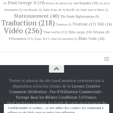
Pont George-V
(19)
rue Bannier
(10)
Revue de presse
(6)
(5)
rue de la
rue Royale
(6)
Saint-Jean-de-la-Ruelle
(6)
Bretonnerie
(5)
Saint-Jean-le-Blanc
(5)
Stationnement
(40)
The Ranty Highwayman
(8)
Traduction
(218)
Trottoir
(17)
VAE
(14)
Tramway
(5)
Vidéo
(256)
Voie verte
(11)
Vélo cargo
(10)
Vélorue
(8)
États-Unis
(16)
Vélorution
(11)
Zone 30
(7)
Zone de rencontre
(5)
Textes et photos du site (sauf mention contraire) mis à
disposition selon les termes de la
Licence Creative
Commons Attribution - Pas d’Utilisation Commerciale -
Partage dans les Mêmes Conditions 3.0 France
.
Sauf mention contraire les fonds de carte proviennent du
projet
OpenStreetMap
: © les contributeurs
Confidentialité et cookies : ce site utilise des cookies. En continuant à
utiliser ce site Web, vous acceptez leur utilisation.