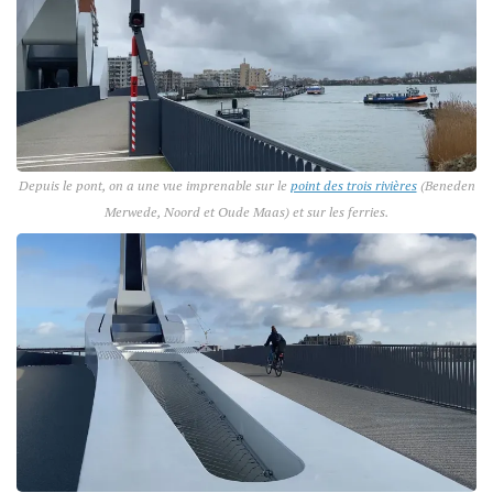
Depuis le pont, on a une vue imprenable sur le
point des trois rivières
(
Beneden
Merwede
,
Noord
et
Oude Maas
) et sur les ferries.