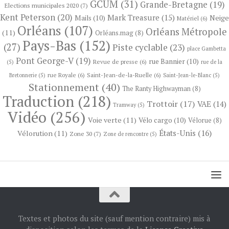
GCUM
(31)
Grande-Bretagne
(19)
Elections municipales 2020
(7)
Kent Peterson
(20)
Mark Treasure
(15)
Neige
Mails
(10)
Matériel
(6)
Orléans
(107)
Orléans Métropole
(11)
Orléans.mag
(8)
Pays-Bas
(152)
(27)
Piste cyclable
(23)
place Gambetta
Pont George-V
(19)
rue Bannier
(10)
Revue de presse
(6)
(5)
rue de la
rue Royale
(6)
Saint-Jean-de-la-Ruelle
(6)
Bretonnerie
(5)
Saint-Jean-le-Blanc
(5)
Stationnement
(40)
The Ranty Highwayman
(8)
Traduction
(218)
Trottoir
(17)
VAE
(14)
Tramway
(5)
Vidéo
(256)
Voie verte
(11)
Vélo cargo
(10)
Vélorue
(8)
États-Unis
(16)
Vélorution
(11)
Zone 30
(7)
Zone de rencontre
(5)
Textes et photos du site (sauf mention contraire) mis à