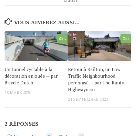
VOUS AIMEREZ AUSSI...
3
3
Un tunnel cyclable à la
Retour à Railton, un Low
décoration enjouée — par
Traffic Neighbourhood
Bicycle Dutch
pérennisé — par The Ranty
Highwayman
18 MARS 2020
21 SEPTEMBRE 2023
2 RÉPONSES