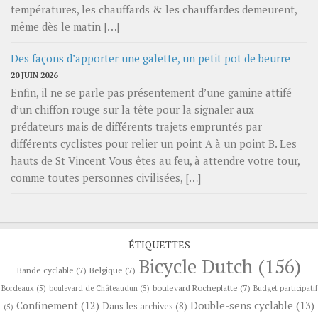
températures, les chauffards & les chauffardes demeurent,
même dès le matin […]
Des façons d’apporter une galette, un petit pot de beurre
20 JUIN 2026
Enfin, il ne se parle pas présentement d’une gamine attifé
d’un chiffon rouge sur la tête pour la signaler aux
prédateurs mais de différents trajets empruntés par
différents cyclistes pour relier un point A à un point B. Les
hauts de St Vincent Vous êtes au feu, à attendre votre tour,
comme toutes personnes civilisées, […]
ÉTIQUETTES
Bicycle Dutch
(156)
Bande cyclable
(7)
Belgique
(7)
boulevard Rocheplatte
(7)
Bordeaux
(5)
boulevard de Châteaudun
(5)
Budget participatif
Confinement
(12)
Double-sens cyclable
(13)
Dans les archives
(8)
(5)