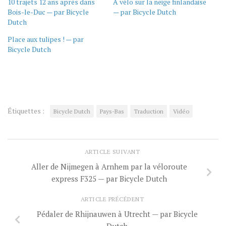
10 trajets 12 ans après dans
À vélo sur la neige finlandaise
Bois-le-Duc — par Bicycle
— par Bicycle Dutch
Dutch
Place aux tulipes ! — par
Bicycle Dutch
Étiquettes :
Bicycle Dutch
Pays-Bas
Traduction
Vidéo
ARTICLE SUIVANT
Aller de Nijmegen à Arnhem par la véloroute
express F325 — par Bicycle Dutch
ARTICLE PRÉCÉDENT
Pédaler de Rhijnauwen à Utrecht — par Bicycle
Dutch