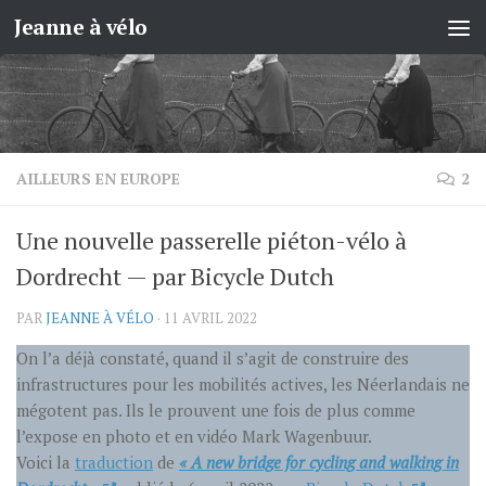
Jeanne à vélo
Skip to content
AILLEURS EN EUROPE
2
Une nouvelle passerelle piéton-vélo à
Dordrecht — par Bicycle Dutch
PAR
JEANNE À VÉLO
·
11 AVRIL 2022
On l’a déjà constaté, quand il s’agit de construire des
infrastructures pour les mobilités actives, les Néerlandais ne
mégotent pas. Ils le prouvent une fois de plus comme
l’expose en photo et en vidéo Mark Wagenbuur.
Voici la
traduction
de
« A new bridge for cycling and walking in