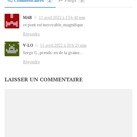
Commentaires
2
Pings
0
MAB
11 avril 2022 à 13 h 40 min
ce pont est incroyable, magnifique
Répondre
V-LO
11 avril 2022 à 20 h 25 min
Serge G., prends-en de la graine…
Répondre
LAISSER UN COMMENTAIRE