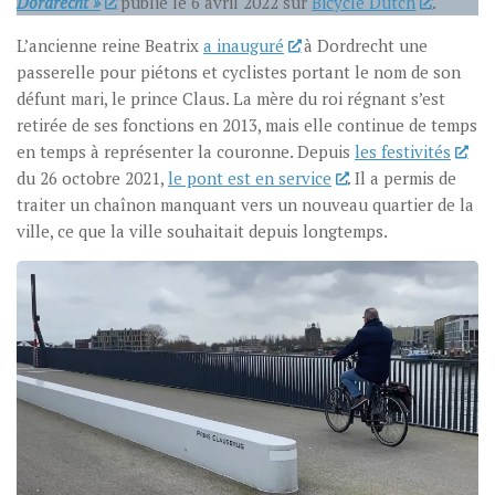
Dordrecht
»
publié le 6 avril 2022 sur
Bicycle Dutch
.
L’ancienne reine Beatrix
a inauguré
à Dordrecht une
passerelle pour piétons et cyclistes portant le nom de son
défunt mari, le prince Claus. La mère du roi régnant s’est
retirée de ses fonctions en 2013, mais elle continue de temps
en temps à représenter la couronne. Depuis
les festivités
du 26 octobre 2021,
le pont est en service
. Il a permis de
traiter un chaînon manquant vers un nouveau quartier de la
ville, ce que la ville souhaitait depuis longtemps.