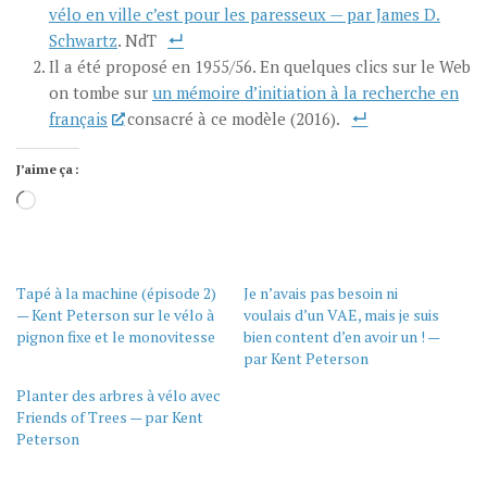
vélo en ville c’est pour les paresseux — par James D.
Schwartz
. NdT
Il a été proposé en 1955/56. En quelques clics sur le Web
on tombe sur
un mémoire d’initiation à la recherche en
français
consacré à ce modèle (2016).
J’aime ça :
Chargement…
Tapé à la machine (épisode 2)
Je n’avais pas besoin ni
— Kent Peterson sur le vélo à
voulais d’un VAE, mais je suis
pignon fixe et le monovitesse
bien content d’en avoir un ! —
par Kent Peterson
Planter des arbres à vélo avec
Friends of Trees — par Kent
Peterson