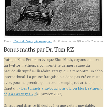
Photo :
Harris & Ewing, photographer
, Public domain, via Wikimedia Commons
Bonus maths par Dr. Tom RZ
Puisque Kent Peterson évoque Elon Musk, voyons comment
un twittos matheux a commenté le dernier ratage du
pseudo-disruptif milliardaire, ratage qui a rencontré un écho
international. La presse française n’a donc pas été en reste
avec, pour ne prendre qu’un seul exemple, cet article de
Capital :
« Les tunnels anti-bouchons d’Elon Musk saturent
déjà à Las Vegas »
(8 janvier 2022)
On apprend dans ce fil déployé ici que c’était inévitable.