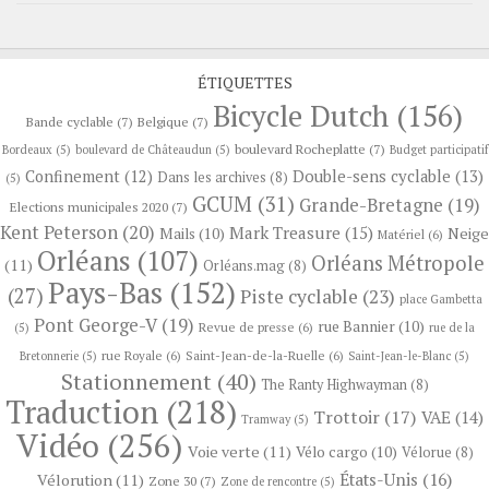
ÉTIQUETTES
Bicycle Dutch
(156)
Bande cyclable
(7)
Belgique
(7)
boulevard Rocheplatte
(7)
Bordeaux
(5)
boulevard de Châteaudun
(5)
Budget participatif
Confinement
(12)
Double-sens cyclable
(13)
Dans les archives
(8)
(5)
GCUM
(31)
Grande-Bretagne
(19)
Elections municipales 2020
(7)
Kent Peterson
(20)
Mark Treasure
(15)
Neige
Mails
(10)
Matériel
(6)
Orléans
(107)
Orléans Métropole
(11)
Orléans.mag
(8)
Pays-Bas
(152)
(27)
Piste cyclable
(23)
place Gambetta
Pont George-V
(19)
rue Bannier
(10)
Revue de presse
(6)
(5)
rue de la
rue Royale
(6)
Saint-Jean-de-la-Ruelle
(6)
Bretonnerie
(5)
Saint-Jean-le-Blanc
(5)
Stationnement
(40)
The Ranty Highwayman
(8)
Traduction
(218)
Trottoir
(17)
VAE
(14)
Tramway
(5)
Vidéo
(256)
Voie verte
(11)
Vélo cargo
(10)
Vélorue
(8)
États-Unis
(16)
Vélorution
(11)
Zone 30
(7)
Zone de rencontre
(5)