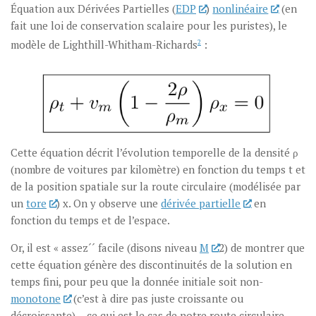
Équation aux Dérivées Partielles (
EDP
)
nonlinéaire
(en
fait une loi de conservation scalaire pour les puristes), le
modèle de Lighthill-Whitham-Richards
2
:
Cette équation décrit l’évolution temporelle de la densité ρ
(nombre de voitures par kilomètre) en fonction du temps t et
de la position spatiale sur la route circulaire (modélisée par
un
tore
) x. On y observe une
dérivée partielle
en
fonction du temps et de l’espace.
Or, il est « assez´´ facile (disons niveau
M
2) de montrer que
cette équation génère des discontinuités de la solution en
temps fini, pour peu que la donnée initiale soit non-
monotone
(c’est à dire pas juste croissante ou
décroissante)… ce qui est le cas de notre route circulaire.