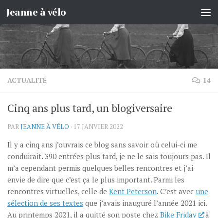
Jeanne à vélo
Skip to content
ACTUALITÉ
14
Cinq ans plus tard, un blogiversaire
PAR
JEANNE À VÉLO
·
17 JANVIER 2022
Il y a cinq ans j’ouvrais ce blog sans savoir où celui-ci me
conduirait. 390 entrées plus tard, je ne le sais toujours pas. Il
m’a cependant permis quelques belles rencontres et j’ai
envie de dire que c’est ça le plus important. Parmi les
rencontres virtuelles, celle de
Kent Peterson
. C’est avec
une
sélection de ses textes
que j’avais inauguré l’année 2021 ici.
Au printemps 2021, il a quitté son poste chez
Bike Friday
à